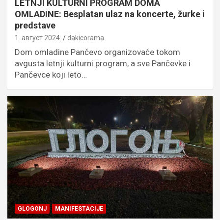
LETNJI KULTURNI PROGRAM DOMA
OMLADINE: Besplatan ulaz na koncerte, žurke i
predstave
1. август 2024.
dakicorama
Dom omladine Pančevo organizovaće tokom
avgusta letnji kulturni program, a sve Pančevke i
Pančevce koji leto…
GLOGONJ
MANIFESTACIJE