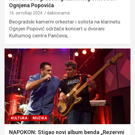
Ognjena Popovića
16. октобар 2024.
dakicorama
Beogradski kamerni orkestar i solista na klarinetu
Ognjen Popović održaće koncert u dvorani
Kulturnog centra Pančeva,…
KULTURA
MUZIKA
NAPOKON: Stigao novi album benda „Rezervni