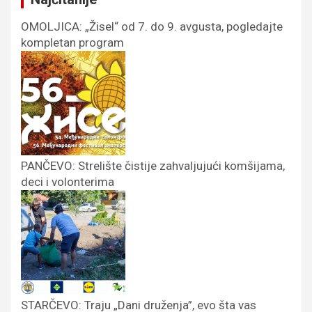
OMOLJICA: „Žisel“ od 7. do 9. avgusta, pogledajte
kompletan program
PANČEVO: Strelište čistije zahvaljujući komšijama,
deci i volonterima
STARČEVO: Traju „Dani druženja”, evo šta vas