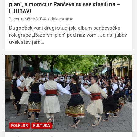
plan”, a momci iz Pančeva su sve stavili na –
LJUBAV!
3. септембар 2024.
dakicorama
Dugoočekivani drugi studijski album pančevačke
rok grupe „Rezervni plan” pod nazivom „Ja na ljubav
uvek stavljam…
FOLKLOR
KULTURA