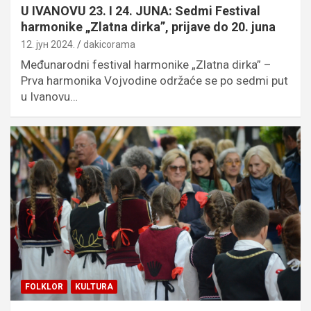
U IVANOVU 23. I 24. JUNA: Sedmi Festival
harmonike „Zlatna dirka”, prijave do 20. juna
12. јун 2024.
dakicorama
Međunarodni festival harmonike „Zlatna dirka” –
Prva harmonika Vojvodine održaće se po sedmi put
u Ivanovu…
FOLKLOR
KULTURA