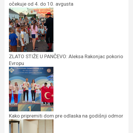
očekuje od 4. do 10. avgusta
ZLATO STIŽE U PANČEVO: Aleksa Rakonjac pokorio
Evropu
Kako pripremiti dom pre odlaska na godišnji odmor