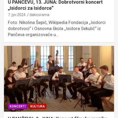
U PANČEVU, 13. JUNA: Dobrotvorni koncert
„Isidorci za Isidorce”
7. јун 2024.
dakicorama
Foto: Nikolina Šepić, Wikipedia Fondacija „Isidorci
dobrotvoci“ i Osnovna škola „Isidora Sekulić“ iz
Pančeva organizovaće u…
KONCERTI
KULTURA