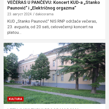
VEČERAS U PANČEVU: Koncert KUD-a „Stanko
Paunović” i „Električnog orgazma”
23. август 2024.
dakicorama
KUD „Stanko Paunović” NIS RNP održaće večeras,
23. avgusta, od 20 sati, celovečernji koncert na
platou…
KULTURA