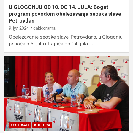
U GLOGONJU OD 10. DO 14. JULA: Bogat
program povodom obeležavanja seoske slave
Petrovdan
9. јул 2024.
dakicorama
Obeležavanje seoske slave, Petrovdana, u Glogonju
je počelo 5. jula i trajaće do 14. jula. U…
FESTIVALI
KULTURA