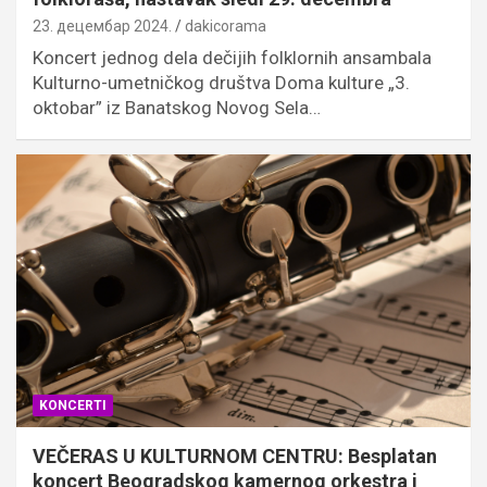
23. децембар 2024.
dakicorama
Koncert jednog dela dečijih folklornih ansambala
Kulturno-umetničkog društva Doma kulture „3.
oktobar” iz Banatskog Novog Sela…
KONCERTI
VEČERAS U KULTURNOM CENTRU: Besplatan
koncert Beogradskog kamernog orkestra i