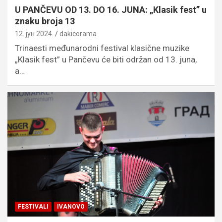
U PANČEVU OD 13. DO 16. JUNA: „Klasik fest” u
znaku broja 13
12. јун 2024.
dakicorama
Trinaesti međunarodni festival klasične muzike
„Klasik fest” u Pančevu će biti održan od 13. juna,
a…
FESTIVALI
IVANOVO