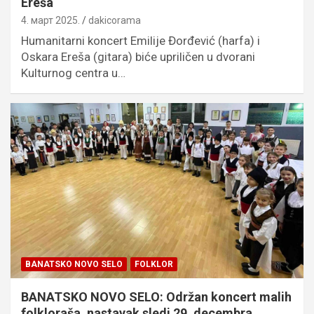
Ereša
4. март 2025.
dakicorama
Humanitarni koncert Emilije Đorđević (harfa) i
Oskara Ereša (gitara) biće upriličen u dvorani
Kulturnog centra u…
BANATSKO NOVO SELO
FOLKLOR
BANATSKO NOVO SELO: Održan koncert malih
folkloraša, nastavak sledi 29. decembra