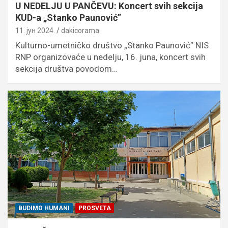
U NEDELJU U PANČEVU: Koncert svih sekcija
KUD-a „Stanko Paunović”
11. јун 2024.
dakicorama
Kulturno-umetničko društvo „Stanko Paunović” NIS
RNP organizovaće u nedelju, 16. juna, koncert svih
sekcija društva povodom…
BUDIMO HUMANI
PROSVETA