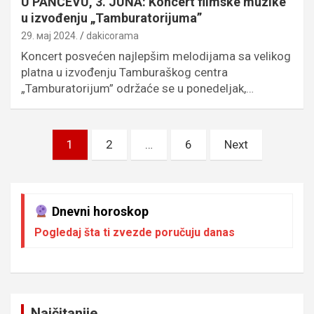
U PANČEVU, 3. JUNA: Koncert filmske muzike
u izvođenju „Tamburatorijuma”
29. мај 2024.
dakicorama
Koncert posvećen najlepšim melodijama sa velikog
platna u izvođenju Tamburaškog centra
„Tamburatorijum” održaće se u ponedeljak,…
Пагинација
1
2
…
6
Next
чланака
Dnevni horoskop
Pogledaj šta ti zvezde poručuju danas
Najčitanije