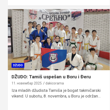
DŽUDO
DŽUDO: Tamiš uspešan u Boru i Đeru
11. новембар 2025.
dakicorama
Iza mladih džudista Tamiša je bogat takmičarski
vikend. U subotu, 8. novembra, u Boru je održan…