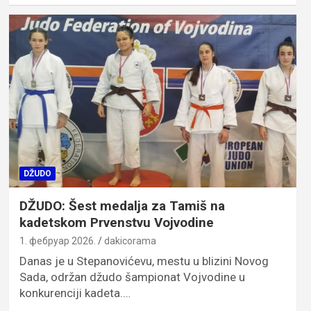
DŽUDO
DŽUDO: Šest medalja za Tamiš na
kadetskom Prvenstvu Vojvodine
1. фебруар 2026.
dakicorama
Danas je u Stepanovićevu, mestu u blizini Novog
Sada, održan džudo šampionat Vojvodine u
konkurenciji kadeta.…