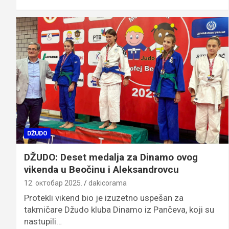
DŽUDO
DŽUDO: Deset medalja za Dinamo ovog
vikenda u Beočinu i Aleksandrovcu
12. октобар 2025.
dakicorama
Protekli vikend bio je izuzetno uspešan za
takmičare Džudo kluba Dinamo iz Pančeva, koji su
nastupili…