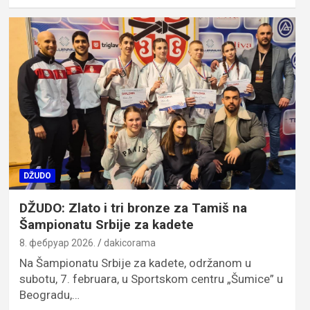
DŽUDO
DŽUDO: Zlato i tri bronze za Tamiš na
Šampionatu Srbije za kadete
8. фебруар 2026.
dakicorama
Na Šampionatu Srbije za kadete, održanom u
subotu, 7. februara, u Sportskom centru „Šumice” u
Beogradu,…