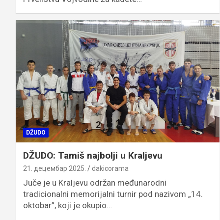
DŽUDO
DŽUDO: Tamiš najbolji u Kraljevu
21. децембар 2025.
dakicorama
Juče je u Kraljevu održan međunarodni
tradicionalni memorijalni turnir pod nazivom „14.
oktobar”, koji je okupio…