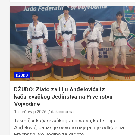
DŽUDO
DŽUDO: Zlato za Iliju Anđelovića iz
kačarevačkog Jedinstva na Prvenstvu
Vojvodine
1. фебруар 2026.
dakicorama
Takmičar kačarevačkog Jedinstva, kadet Ilija
Anđelović, danas je osvojio najsjajnije odličje na
Prvenstvu Vojvodine za kadete…