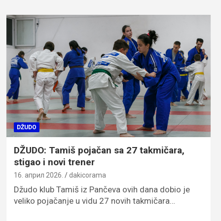
DŽUDO
DŽUDO: Tamiš pojačan sa 27 takmičara,
stigao i novi trener
16. април 2026.
dakicorama
Džudo klub Tamiš iz Pančeva ovih dana dobio je
veliko pojačanje u vidu 27 novih takmičara…