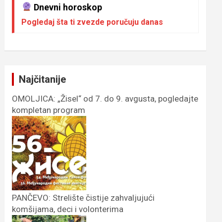
Dnevni horoskop
Pogledaj šta ti zvezde poručuju danas
Najčitanije
OMOLJICA: „Žisel“ od 7. do 9. avgusta, pogledajte
kompletan program
PANČEVO: Strelište čistije zahvaljujući
komšijama, deci i volonterima