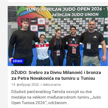
DŽUDO
DŽUDO: Srebro za Divnu Milanović i bronza
za Petra Novakovića na turniru u Tunisu
14. фебруар 2026.
dakicorama
Džudisti pančevačkog Tamiša osvojili su dve
medalje na velikom međunarodnom turniru „Judo
Open Tunisia 2026“, održanom…