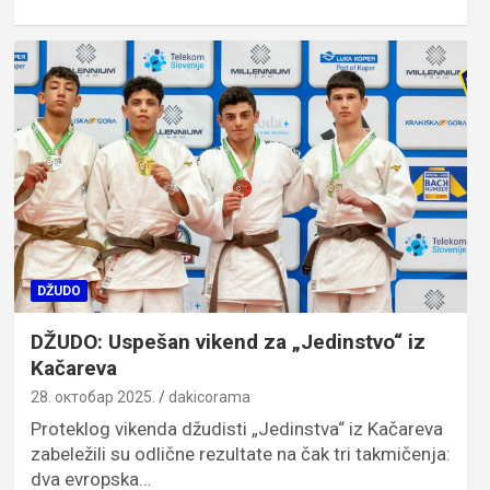
DŽUDO
DŽUDO: Uspešan vikend za „Jedinstvo“ iz
Kačareva
28. октобар 2025.
dakicorama
Proteklog vikenda džudisti „Jedinstva“ iz Kačareva
zabeležili su odlične rezultate na čak tri takmičenja:
dva evropska…