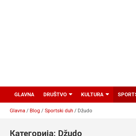
GLAVNA
DRUŠTVO
KULTURA
SPORT
Glavna
Blog
Sportski duh
Džudo
Категорија:
Džudo