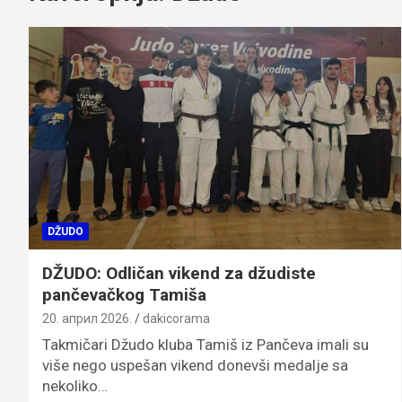
DŽUDO
DŽUDO: Odličan vikend za džudiste
pančevačkog Tamiša
20. април 2026.
dakicorama
Takmičari Džudo kluba Tamiš iz Pančeva imali su
više nego uspešan vikend donevši medalje sa
nekoliko…