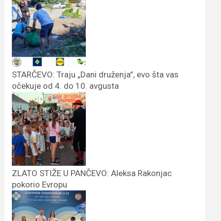
STARČEVO: Traju „Dani druženja”, evo šta vas
očekuje od 4. do 10. avgusta
ZLATO STIŽE U PANČEVO: Aleksa Rakonjac
pokorio Evropu