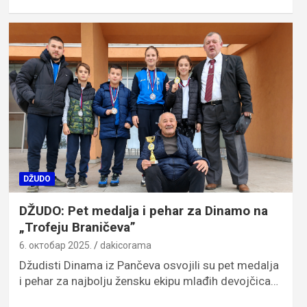
DŽUDO
DŽUDO: Pet medalja i pehar za Dinamo na
„Trofeju Braničeva”
6. октобар 2025.
dakicorama
Džudisti Dinama iz Pančeva osvojili su pet medalja
i pehar za najbolju žensku ekipu mlađih devojčica…