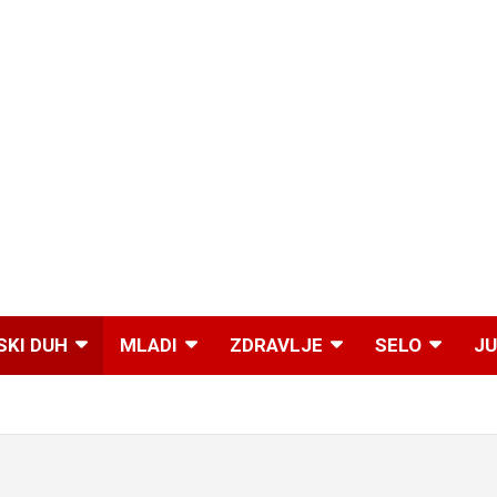
SKI DUH
MLADI
ZDRAVLJE
SELO
JU