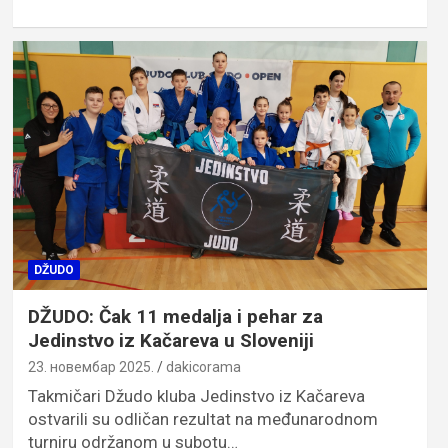
DŽUDO
DŽUDO: Čak 11 medalja i pehar za
Jedinstvo iz Kačareva u Sloveniji
23. новембар 2025.
dakicorama
Takmičari Džudo kluba Jedinstvo iz Kačareva
ostvarili su odličan rezultat na međunarodnom
turniru održanom u subotu…