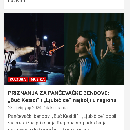
nazivom…
KULTURA
MUZIKA
PRIZNANJA ZA PANČEVAČKE BENDOVE:
„Buč Kesidi” i „Ljubičice” najbolji u regionu
28. фебруар 2024.
dakicorama
Pančevački bendovi „Buč Kesidi” i „Ljubičice” dobili
su prestižna priznanja Regionalnog udruženja
nezavisnih diskografa. U konkurenciji…