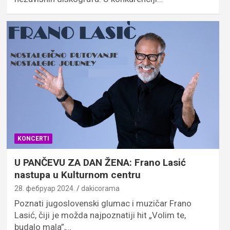
KONCERTI
U PANČEVU ZA DAN ŽENA: Frano Lasić
nastupa u Kulturnom centru
28. фебруар 2024.
dakicorama
Poznati jugoslovenski glumac i muzičar Frano
Lasić, čiji je možda najpoznatiji hit „Volim te,
budalo mala”,…