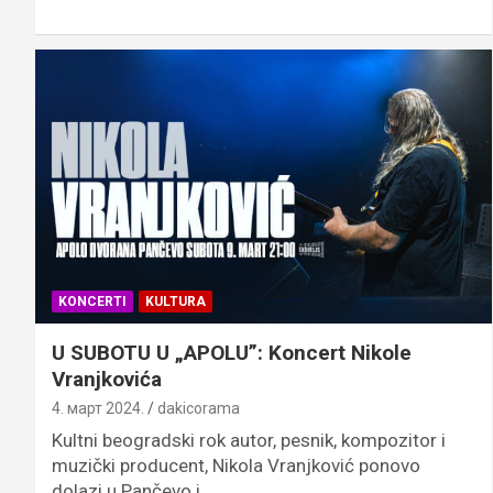
KONCERTI
KULTURA
U SUBOTU U „APOLU”: Koncert Nikole
Vranjkovića
4. март 2024.
dakicorama
Kultni beogradski rok autor, pesnik, kompozitor i
muzički producent, Nikola Vranjković ponovo
dolazi u Pančevo i…