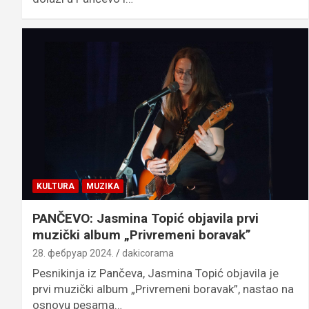
KULTURA
MUZIKA
PANČEVO: Jasmina Topić objavila prvi
muzički album „Privremeni boravak”
28. фебруар 2024.
dakicorama
Pesnikinja iz Pančeva, Jasmina Topić objavila je
prvi muzički album „Privremeni boravak”, nastao na
osnovu pesama…