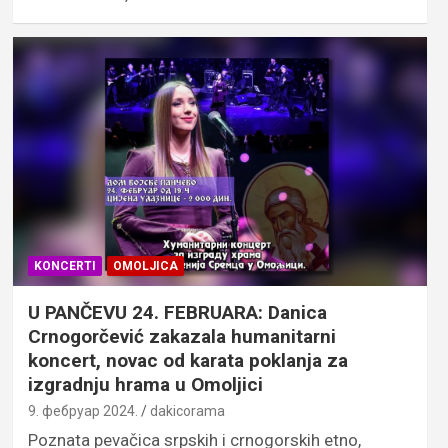
KONCERTI
OMOLJICA
U PANČEVU 24. FEBRUARA: Danica
Crnogorčević zakazala humanitarni
koncert, novac od karata poklanja za
izgradnju hrama u Omoljici
9. фебруар 2024.
dakicorama
Poznata pevačica srpskih i crnogorskih etno,