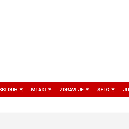
SKI DUH
MLADI
ZDRAVLJE
SELO
JU