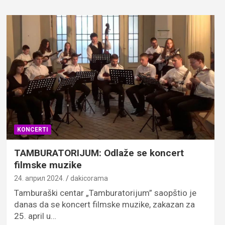
KONCERTI
TAMBURATORIJUM: Odlaže se koncert
filmske muzike
24. април 2024.
dakicorama
Tamburaški centar „Tamburatorijum” saopštio je
danas da se koncert filmske muzike, zakazan za
25. april u…