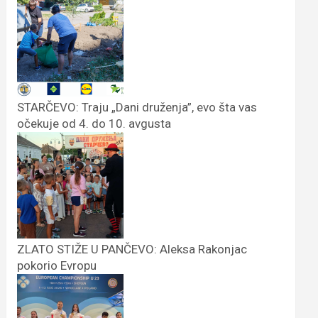
STARČEVO: Traju „Dani druženja”, evo šta vas
očekuje od 4. do 10. avgusta
ZLATO STIŽE U PANČEVO: Aleksa Rakonjac
pokorio Evropu