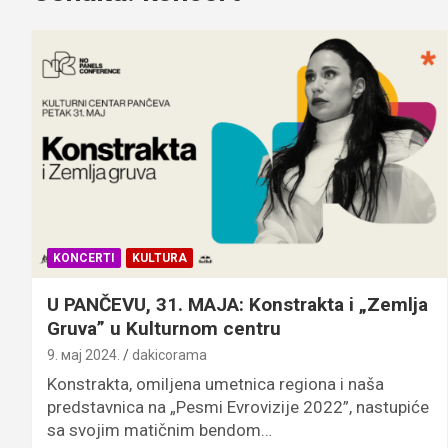
KONCERTI
KULTURA
U PANČEVU, 31. MAJA: Konstrakta i „Zemlja
Gruva” u Kulturnom centru
9. мај 2024.
dakicorama
Konstrakta, omiljena umetnica regiona i naša
predstavnica na „Pesmi Evrovizije 2022”, nastupiće
sa svojim matičnim bendom…