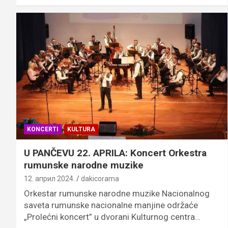
KONCERTI
KULTURA
U PANČEVU 22. APRILA: Koncert Orkestra
rumunske narodne muzike
12. април 2024.
dakicorama
Orkestar rumunske narodne muzike Nacionalnog
saveta rumunske nacionalne manjine održaće
„Prolećni koncert” u dvorani Kulturnog centra…