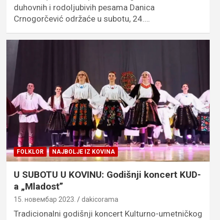
duhovnih i rodoljubivih pesama Danica
Crnogorčević održaće u subotu, 24.…
FOLKLOR
NAJBOLJE IZ KOVINA
U SUBOTU U KOVINU: Godišnji koncert KUD-
a „Mladost”
15. новембар 2023.
dakicorama
Tradicionalni godišnji koncert Kulturno-umetničkog