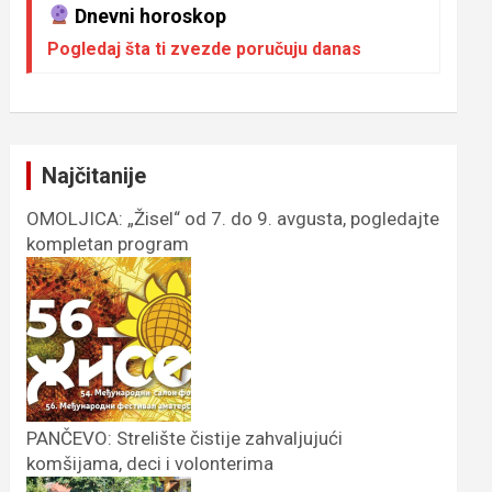
Dnevni horoskop
Pogledaj šta ti zvezde poručuju danas
Najčitanije
OMOLJICA: „Žisel“ od 7. do 9. avgusta, pogledajte
kompletan program
PANČEVO: Strelište čistije zahvaljujući
komšijama, deci i volonterima