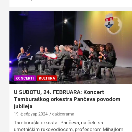
KONCERTI
KULTURA
U SUBOTU, 24. FEBRUARA: Koncert
Tamburaškog orkestra Pančeva povodom
jubileja
19. фебруар 2024.
dakicorama
Tamburaški orkestar Pančeva, na čelu sa
umetničkim rukovodiocem, profesorom Mihajlom