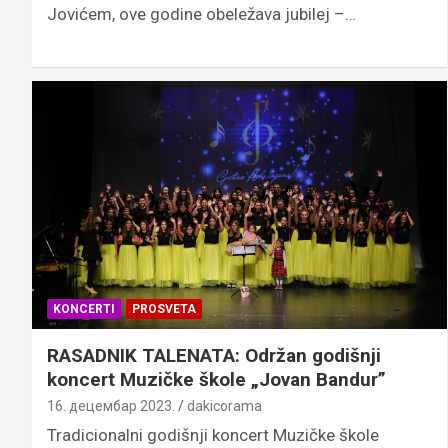
Jovićem, ove godine obeležava jubilej –…
KONCERTI
PROSVETA
RASADNIK TALENATA: Održan godišnji
koncert Muzičke škole „Jovan Bandur”
16. децембар 2023.
dakicorama
Tradicionalni godišnji koncert Muzičke škole