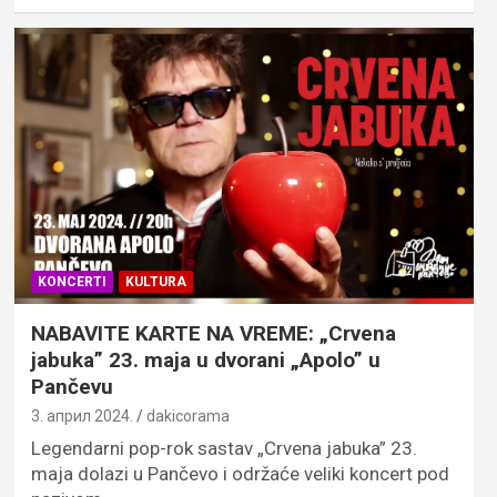
KONCERTI
KULTURA
NABAVITE KARTE NA VREME: „Crvena
jabuka” 23. maja u dvorani „Apolo” u
Pančevu
3. април 2024.
dakicorama
Legendarni pop-rok sastav „Crvena jabuka” 23.
maja dolazi u Pančevo i održaće veliki koncert pod