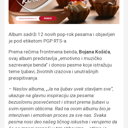
Album sadrži 12 novih pop-rok pesama i objavljen
je pod etiketom PGP RTS-a.
Prema rečima frontmena benda,
Bojana Košića
,
ovaj album predstavlja „emotivno i muzičko
sazrevanje benda” i donosi pesme koje istražuju
teme ljubavi, životnih izazova i unutrašnjih
preispitivanja.
– Naslov albuma, „Ja na ljubav uvek stavljam sve“,
ukazuje na glavnu inspiraciju iza pesama:
bezuslovnu posvećenost i strast prema ljubavi u
svim njenim oblicima. Rad na ovom albumu bio je
intenzivan i emotivan proces za sve nas. Svaka
pesma nosi deo našeg ličnog iskustva i verujemo da