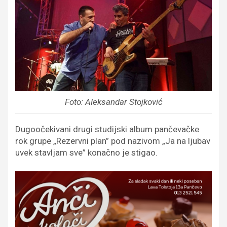
Foto: Aleksandar Stojković
Dugoočekivani drugi studijski album pančevačke
rok grupe „Rezervni plan” pod nazivom „Ja na ljubav
uvek stavljam sve” konačno je stigao.