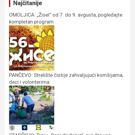
Najčitanije
OMOLJICA: „Žisel“ od 7. do 9. avgusta, pogledajte
kompletan program
PANČEVO: Strelište čistije zahvaljujući komšijama,
deci i volonterima