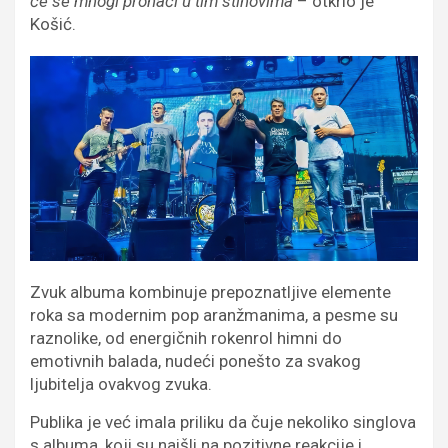
će se mnogi pronaći u tim stihovima
– otkrio je
Košić.
Zvuk albuma kombinuje prepoznatljive elemente
roka sa modernim pop aranžmanima, a pesme su
raznolike, od energičnih rokenrol himni do
emotivnih balada, nudeći ponešto za svakog
ljubitelja ovakvog zvuka.
Publika je već imala priliku da čuje nekoliko singlova
s albuma, koji su naišli na pozitivne reakcije i