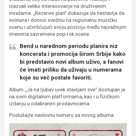
izazvali veliko interesovanje na društvenim
mrežama. „Rezervni plan” dokazuje da nastavlja da
evoluira i donosi svežinu na regionalnu muzičku
scenu i učvršćujući svoju poziciju među najvažnijim
imenima savremene pop-rok scene.
Bend u narednom periodu planira niz
koncerata i promocija širom Srbije kako
bi predstavio novi album uživo, a fanovi
će imati priliku da uživaju u numerama
koje su već postale favoriti.
Album „Ja na ljubav uvek stavljam sve” dostupan je
na svim digitalnim platformama, kao i u fizičkom
izdanju u odabranim prodavnicama.
Poslušajte naslovnu numeru sa novog albuma: