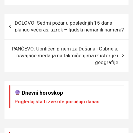
b
er
a
n
s
e
o
g
g
A
Кретање
DOLOVO: Sedmi požar u poslednjih 15 dana
o
e
er
p
чланка
planuo večeras, uzrok – ljudski nemar ili namera?
k
p
PANČEVO: Upriličen prijem za Dušana i Gabriela,
osvajače medalja na takmičenjima iz istorije i
geografije
Dnevni horoskop
Pogledaj šta ti zvezde poručuju danas