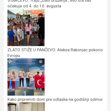
STARČEVO: Traju „Dani druženja”, evo šta vas
očekuje od 4. do 10. avgusta
ZLATO STIŽE U PANČEVO: Aleksa Rakonjac pokorio
Evropu
Kako pripremiti dom pre odlaska na godišnji odmor