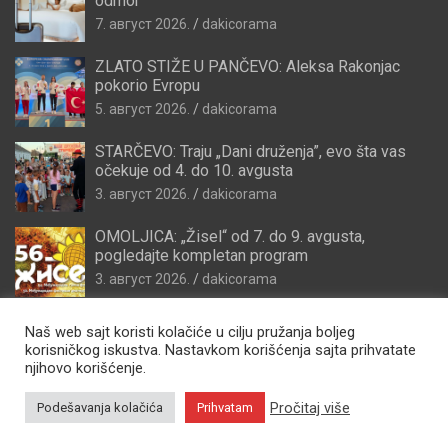
odmor
7. август 2026.
dakicorama
ZLATO STIŽE U PANČEVO: Aleksa Rakonjac
pokorio Evropu
5. август 2026.
dakicorama
STARČEVO: Traju „Dani druženja”, evo šta vas
očekuje od 4. do 10. avgusta
3. август 2026.
dakicorama
OMOLJICA: „Žisel“ od 7. do 9. avgusta,
pogledajte kompletan program
3. август 2026.
dakicorama
Naš web sajt koristi kolačiće u cilju pružanja boljeg
korisničkog iskustva. Nastavkom korišćenja sajta prihvatate
njihovo korišćenje.
Pročitaj više
Podešavanja kolačića
Prihvatam
Copyright © 2026
Zdravo Pančevo