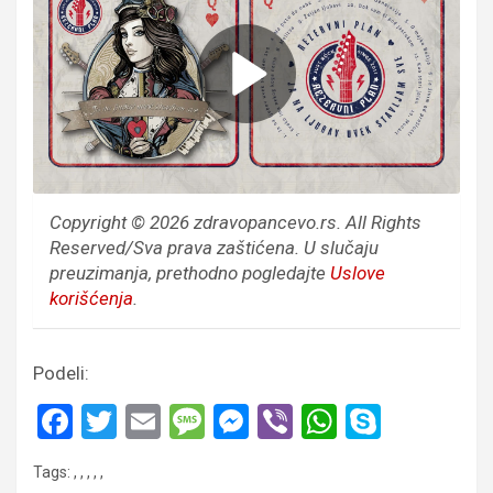
Copyright © 2026 zdravopancevo.rs. All Rights
Reserved/Sva prava zaštićena.
U slučaju
preuzimanja, prethodno pogledajte
Uslove
korišćenja
.
Podeli:
F
T
E
M
M
Vi
W
S
a
wi
m
es
es
b
h
ky
Tags:
,
,
,
,
,
ce
tt
ail
s
se
er
at
p