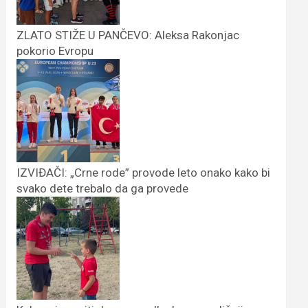
ZLATO STIŽE U PANČEVO: Aleksa Rakonjac
pokorio Evropu
IZVIĐAČI: „Crne rode” provode leto onako kako bi
svako dete trebalo da ga provede