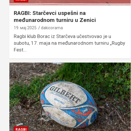
RAGBI: Starčevci uspešni na
međunarodnom turniru u Zenici
19. мај 2025.
dakicorama
Ragbi klub Borac iz Starčeva učestvovao je u
subotu, 17. maja na međunarodnom turniru „Rugby
Fest…
RAGBI