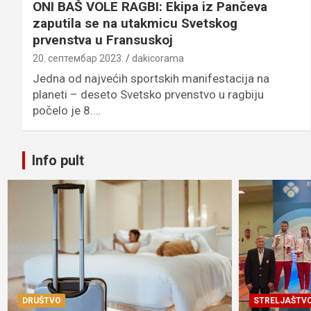
ONI BAŠ VOLE RAGBI: Ekipa iz Pančeva
zaputila se na utakmicu Svetskog
prvenstva u Fransuskoj
20. септембар 2023.
dakicorama
Jedna od najvećih sportskih manifestacija na
planeti – deseto Svetsko prvenstvo u ragbiju
počelo je 8.…
Info pult
DRUŠTVO
STRELJAŠTV