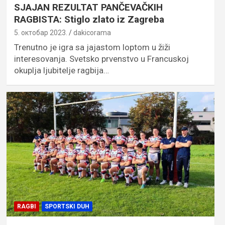
SJAJAN REZULTAT PANČEVAČKIH
RAGBISTA: Stiglo zlato iz Zagreba
5. октобар 2023.
dakicorama
Trenutno je igra sa jajastom loptom u žiži
interesovanja. Svetsko prvenstvo u Francuskoj
okuplja ljubitelje ragbija…
RAGBI
SPORTSKI DUH