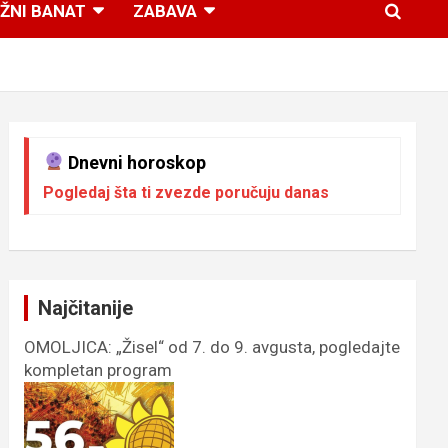
ŽNI BANAT
ZABAVA
Dnevni horoskop
Pogledaj šta ti zvezde poručuju danas
Najčitanije
OMOLJICA: „Žisel“ od 7. do 9. avgusta, pogledajte
kompletan program