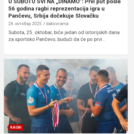
U SUBOTU SVI NA „DINAMO”: Prvi put posle
56 godina ragbi reprezentacija igra u
Pančevu, Srbija dočekuje Slovačku
24. октобар 2025.
dakicorama
Subota, 25. oktobar, biće jedan od istorijskih dana
za sportsko Pančevo, budući da će po prvi…
RAGBI