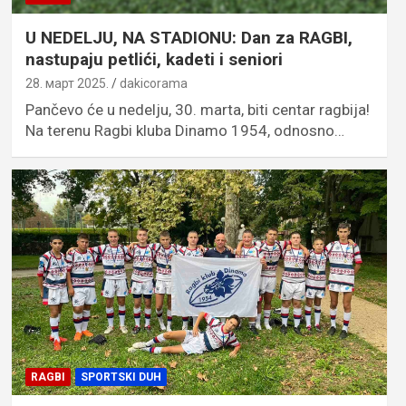
U NEDELJU, NA STADIONU: Dan za RAGBI,
nastupaju petlići, kadeti i seniori
28. март 2025.
dakicorama
Pančevo će u nedelju, 30. marta, biti centar ragbija!
Na terenu Ragbi kluba Dinamo 1954, odnosno…
RAGBI
SPORTSKI DUH