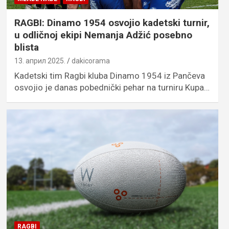
RAGBI: Dinamo 1954 osvojio kadetski turnir,
u odličnoj ekipi Nemanja Adžić posebno
blista
13. април 2025.
dakicorama
Kadetski tim Ragbi kluba Dinamo 1954 iz Pančeva
osvojio je danas pobednički pehar na turniru Kupa…
RAGBI