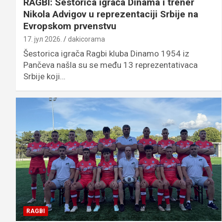
RAGBI: Šestorica igrača Dinama i trener
Nikola Advigov u reprezentaciji Srbije na
Evropskom prvenstvu
17. јул 2026.
dakicorama
Šestorica igrača Ragbi kluba Dinamo 1954 iz
Pančeva našla su se među 13 reprezentativaca
Srbije koji…
RAGBI