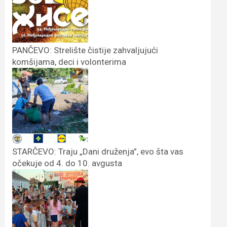
PANČEVO: Strelište čistije zahvaljujući
komšijama, deci i volonterima
STARČEVO: Traju „Dani druženja”, evo šta vas
očekuje od 4. do 10. avgusta