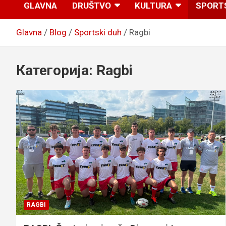
GLAVNA
DRUŠTVO
KULTURA
SPORT
Glavna
Blog
Sportski duh
Ragbi
Категорија:
Ragbi
RAGBI