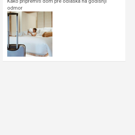
Kako pripremiti dom pre odlaska na godišnji
odmor