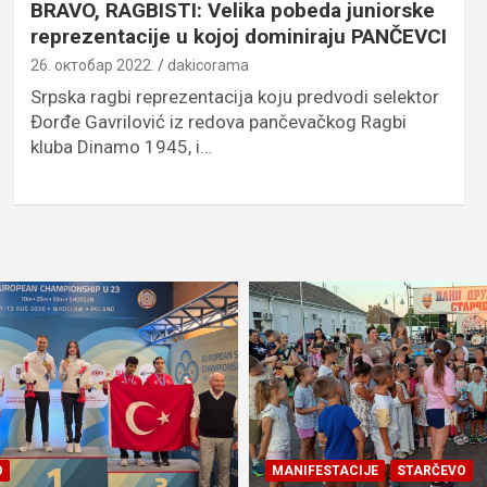
BRAVO, RAGBISTI: Velika pobeda juniorske
reprezentacije u kojoj dominiraju PANČEVCI
26. октобар 2022.
dakicorama
Srpska ragbi reprezentacija koju predvodi selektor
Đorđe Gavrilović iz redova pančevačkog Ragbi
kluba Dinamo 1945, i…
O
MANIFESTACIJE
STARČEVO