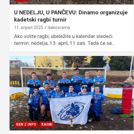
U NEDELJU, U PANČEVU: Dinamo organizuje
kadetski ragbi turnir
11. април 2025.
dakicorama
Ako volite ragbi, ubeležite u kalendar sledeći
termin: nedelja, 13. april, 11 sati. Tada će se…
GEN Z INFO
RAGBI