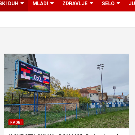
SKI DUH
MLADI
ZDRAVLJE
SELO
JU
RAGBI