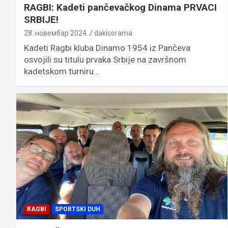
RAGBI: Kadeti pančevačkog Dinama PRVACI
SRBIJE!
28. новембар 2024.
dakicorama
Kadeti Ragbi kluba Dinamo 1954 iz Pančeva
osvojili su titulu prvaka Srbije na završnom
kadetskom turniru…
RAGBI
SPORTSKI DUH