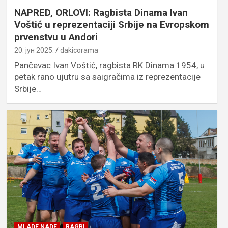
NAPRED, ORLOVI: Ragbista Dinama Ivan
Voštić u reprezentaciji Srbije na Evropskom
prvenstvu u Andori
20. јун 2025.
dakicorama
Pančevac Ivan Voštić, ragbista RK Dinama 1954, u
petak rano ujutru sa saigračima iz reprezentacije
Srbije…
MLADE NADE
RAGBI