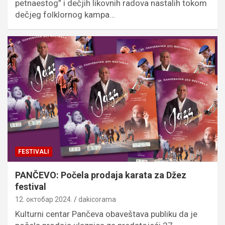
petnaestog” i dečjih likovnih radova nastalih tokom
dečjeg folklornog kampa…
FESTIVALI
PANČEVO: Počela prodaja karata za Džez
festival
12. октобар 2024.
dakicorama
Kulturni centar Pančeva obaveštava publiku da je