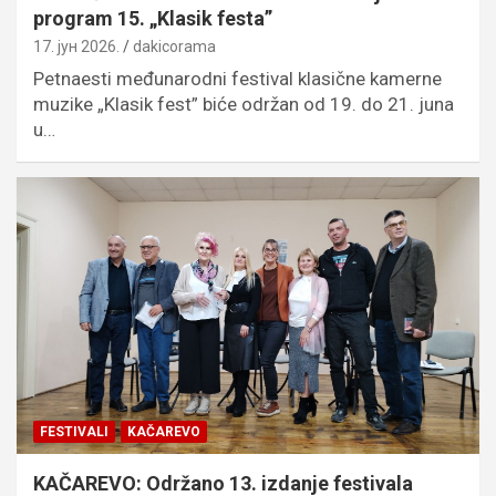
program 15. „Klasik festa”
17. јун 2026.
dakicorama
Petnaesti međunarodni festival klasične kamerne
muzike „Klasik fest” biće održan od 19. do 21. juna
u…
FESTIVALI
KAČAREVO
KAČAREVO: Održano 13. izdanje festivala