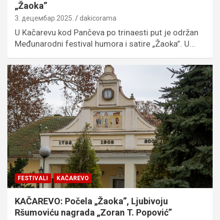
„Žaoka”
3. децембар 2025.
dakicorama
U Kačarevu kod Pančeva po trinaesti put je održan
Međunarodni festival humora i satire „Žaoka”. U…
FESTIVALI
KAČAREVO
KAČAREVO: Počela „Žaoka”, Ljubivoju
Ršumoviću nagrada „Zoran T. Popović”