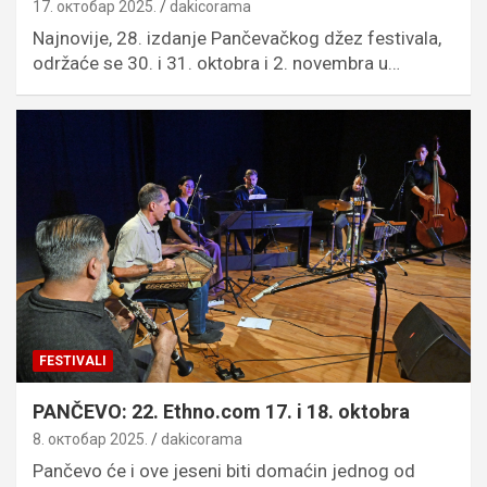
17. октобар 2025.
dakicorama
Najnovije, 28. izdanje Pančevačkog džez festivala,
održaće se 30. i 31. oktobra i 2. novembra u…
FESTIVALI
PANČEVO: 22. Ethno.com 17. i 18. oktobra
8. октобар 2025.
dakicorama
Pančevo će i ove jeseni biti domaćin jednog od