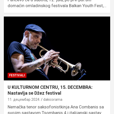
domaćin omladinskog festivala Balkan Youth Fest,…
FESTIVALI
U KULTURNOM CENTRU, 15. DECEMBRA:
Nastavlja se Džez festival
11. децембар 2024.
dakicorama
Nemačka tenor saksofonistkinja Ana Combanis sa
svojim sastavom Tsombanis 4 i italijanski sastav