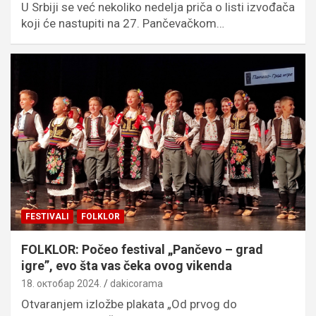
U Srbiji se već nekoliko nedelja priča o listi izvođača
koji će nastupiti na 27. Pančevačkom…
FESTIVALI
FOLKLOR
FOLKLOR: Počeo festival „Pančevo – grad
igre”, evo šta vas čeka ovog vikenda
18. октобар 2024.
dakicorama
Otvaranjem izložbe plakata „Od prvog do