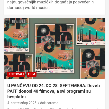
najdugovečnijih muzičkih događaja posvećenih
domaćoj world music…
FESTIVALI
FILM
U PANČEVU OD 24. DO 28. SEPTEMBRA: Deveti
PAFF donosi 40 filmova, a svi programi su
besplatni
4. септембар 2025.
dakicorama