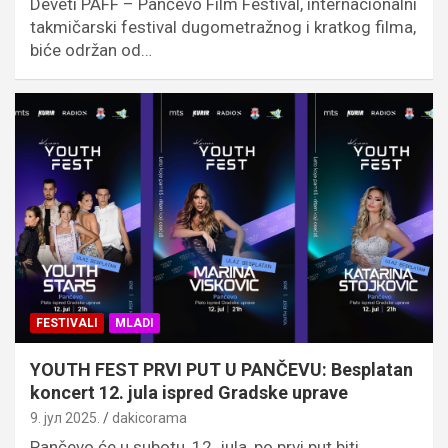
Deveti PAFF – Pančevo Film Festival, internacionalni
takmičarski festival dugometražnog i kratkog filma,
biće održan od…
FESTIVALI
MLADI
YOUTH FEST PRVI PUT U PANČEVU: Besplatan
koncert 12. jula ispred Gradske uprave
9. јул 2025.
dakicorama
Pančevo će u subotu, 12. jula, po prvi put biti