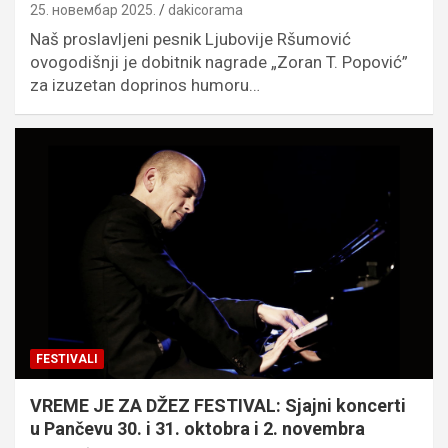
25. новембар 2025.
dakicorama
Naš proslavljeni pesnik Ljubovije Ršumović
ovogodišnji je dobitnik nagrade „Zoran T. Popović”
za izuzetan doprinos humoru…
FESTIVALI
VREME JE ZA DŽEZ FESTIVAL: Sjajni koncerti
u Pančevu 30. i 31. oktobra i 2. novembra