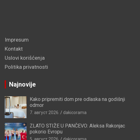
Impresum
Kontakt
Uslovi korišćenja
Politika privatnosti
Najnovije
Kako pripremiti dom pre odlaska na godišnji
odmor
7. август 2026.
dakicorama
ZLATO STIŽE U PANČEVO: Aleksa Rakonjac
pokorio Evropu
5. август 2026.
dakicorama