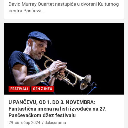
David Murray Quartet nastupiće u dvorani Kulturnog
centra Pančeva…
FESTIVALI
GEN Z INFO
U PANČEVU, OD 1. DO 3. NOVEMBRA:
Fantastična imena na listi izvođača na 27.
Pančevačkom džez festivalu
29. октобар 2024.
dakicorama