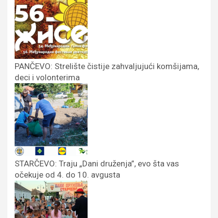
PANČEVO: Strelište čistije zahvaljujući komšijama,
deci i volonterima
STARČEVO: Traju „Dani druženja”, evo šta vas
očekuje od 4. do 10. avgusta