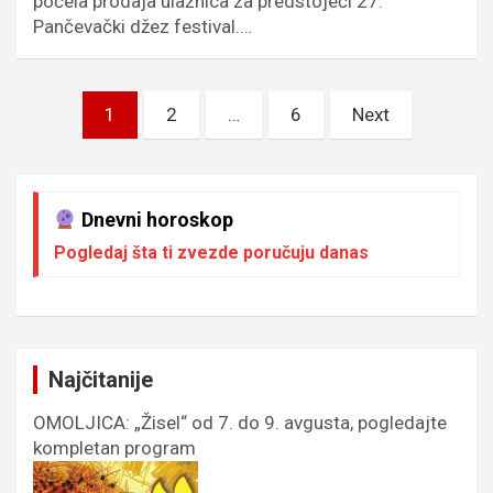
počela prodaja ulaznica za predstojeći 27.
Pančevački džez festival.…
Пагинација
1
2
…
6
Next
чланака
Dnevni horoskop
Pogledaj šta ti zvezde poručuju danas
Najčitanije
OMOLJICA: „Žisel“ od 7. do 9. avgusta, pogledajte
kompletan program