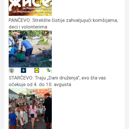
PANČEVO: Strelište čistije zahvaljujući komšijama,
deci i volonterima
STARČEVO: Traju „Dani druženja”, evo šta vas
očekuje od 4. do 10. avgusta