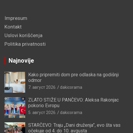
Impresum
Kontakt
Uslovi korišćenja
Politika privatnosti
Najnovije
Kako pripremiti dom pre odlaska na godišnji
odmor
7. август 2026.
dakicorama
ZLATO STIŽE U PANČEVO: Aleksa Rakonjac
pokorio Evropu
5. август 2026.
dakicorama
STARČEVO: Traju „Dani druženja”, evo šta vas
očekuje od 4. do 10. avgusta