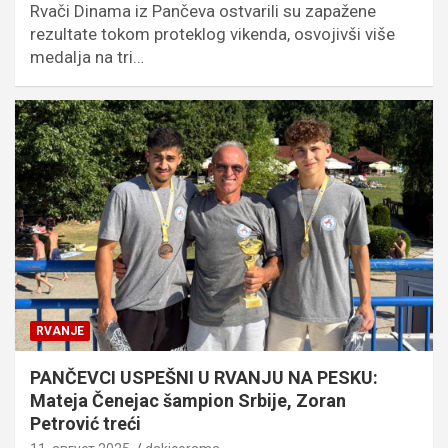
Rvači Dinama iz Pančeva ostvarili su zapažene
rezultate tokom proteklog vikenda, osvojivši više
medalja na tri…
RVANJE
PANČEVCI USPEŠNI U RVANJU NA PESKU:
Mateja Čenejac šampion Srbije, Zoran
Petrović treći