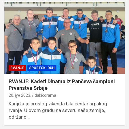
RVANJE
SPORTSKI DUH
RVANJE: Kadeti Dinama iz Pančeva šampioni
Prvenstva Srbije
20. јун 2023.
dakicorama
Kanjiža je prošlog vikenda bila centar srpskog
rvanja. U ovom gradu na severu naše zemlje,
održano…