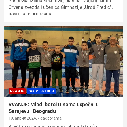
Pančevka Milica Sekulović, članica rvačkog kluba
Crvena zvezda i učenica Gimnazije „Uroš Predić”,
osvojila je bronzanu…
RVANJE
SPORTSKI DUH
RVANJE: Mladi borci Dinama uspešni u
Sarajevu i Beogradu
10. април 2024.
dakicorama
Rvačka sezona je u punom jeku, a takmičari