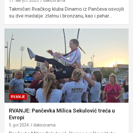
11. август 2025.
dakicorama
Takmičari Rvačkog kluba Dinamo iz Pančeva osvojili
su dve medalje: zlatnu i bronzanu, kao i pehar…
RVANJE
RVANJE: Pančevka Milica Sekulović treća u
Evropi
5. јул 2024.
dakicorama