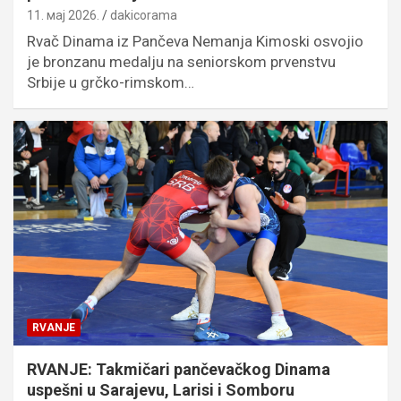
11. мај 2026.
dakicorama
Rvač Dinama iz Pančeva Nemanja Kimoski osvojio
je bronzanu medalju na seniorskom prvenstvu
Srbije u grčko-rimskom…
RVANJE
RVANJE: Takmičari pančevačkog Dinama
uspešni u Sarajevu, Larisi i Somboru