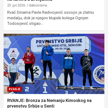
20. јул 2026.
dakicorama
Rvač Dinama Pavle Radivojević osvojio je zlatnu
medalju, dok je njegov klupski kolega Ognjen
Todosijević stigao…
RVANJE
RVANJE: Bronza za Nemanju Kimoskog na
prvenstvu Srbije u Senti