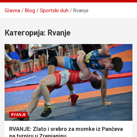
Glavna
Blog
Sportski duh
Rvanje
Категорија:
Rvanje
RVANJE
RVANJE: Zlato i srebro za momke iz Pančeva
na turniru u Zrenjaninu