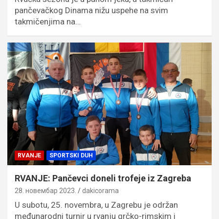
pančevačkog Dinama nižu uspehe na svim
takmičenjima na…
RVANJE
SPORTSKI DUH
RVANJE: Pančevci doneli trofeje iz Zagreba
28. новембар 2023.
dakicorama
U subotu, 25. novembra, u Zagrebu je održan
međunarodni turnir u rvanju grčko-rimskim i