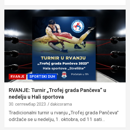
RVANJE
SPORTSKI DUH
RVANJE: Turnir „Trofej grada Pančeva” u
nedelju u Hali sportova
30. септембар 2023.
dakicorama
Tradicionalni turnir u rvanju „Trofej grada Pančeva”
održaće se u nedelju, 1. oktobra, od 11 sati…