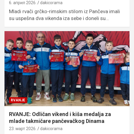
6. април 2026.
dakicorama
Mladi rvači grčko-rimskim stilom iz Pančeva imali
su uspešna dva vikenda iza sebe i doneli su…
RVANJE
RVANJE: Odličan vikend i kiša medalja za
mlade takmičare pančevačkog Dinama
23. март 2026.
dakicorama