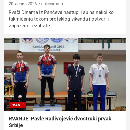
20. април 2026.
dakicorama
Rvači Dinama iz Pančeva nastupili su na nekoliko
takmičenja tokom proteklog vikenda i ostvarili
zapažene rezultate…
RVANJE
RVANJE: Pavle Radivojević dvostruki prvak
Srbije