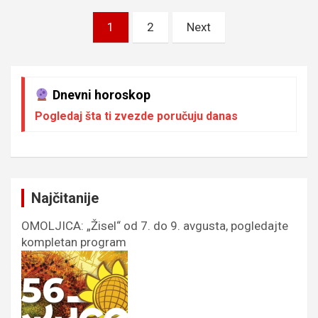
Пагинација
1
2
Next
чланака
Dnevni horoskop
Pogledaj šta ti zvezde poručuju danas
Najčitanije
OMOLJICA: „Žisel“ od 7. do 9. avgusta, pogledajte
kompletan program