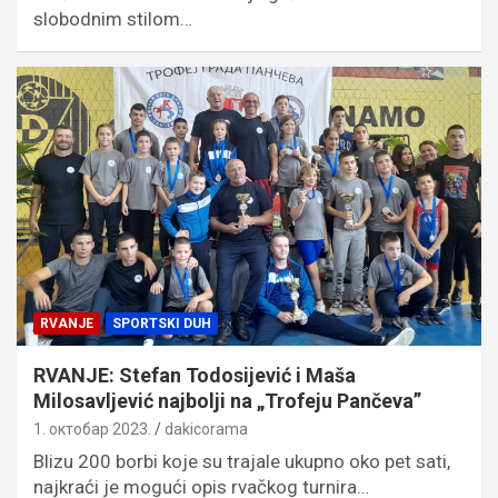
slobodnim stilom…
RVANJE
SPORTSKI DUH
RVANJE: Stefan Todosijević i Maša
Milosavljević najbolji na „Trofeju Pančeva”
1. октобар 2023.
dakicorama
Blizu 200 borbi koje su trajale ukupno oko pet sati,
najkraći je mogući opis rvačkog turnira…