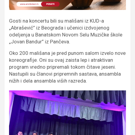
Gosti na koncertu bili su mališani iz KUD-a
„Abrašević” iz Beograda i učenici izdvojenog
odeljenja u Banatskom Novom Selu Muzičke škole
„Jovan Bandur” iz Pančeva.
Oko 200 mališana je pred punom salom izvelo nove
koreografije. Oni su ovaj zaista lep i atraktivan
program vredno pripremali tokom čitave jeseni.
Nastupili su članovi pripremnih sastava, ansambla
nižih i dela ansambla viših razreda.