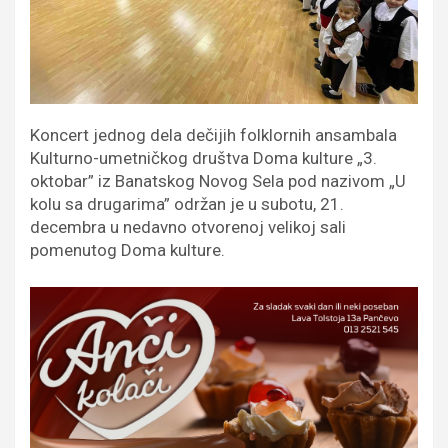
Koncert jednog dela dečijih folklornih ansambala
Kulturno-umetničkog društva Doma kulture „3.
oktobar” iz Banatskog Novog Sela pod nazivom „U
kolu sa drugarima” održan je u subotu, 21.
decembra u nedavno otvorenoj velikoj sali
pomenutog Doma kulture.