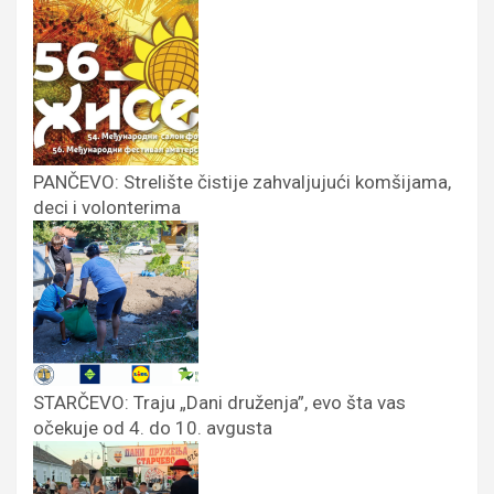
PANČEVO: Strelište čistije zahvaljujući komšijama,
deci i volonterima
STARČEVO: Traju „Dani druženja”, evo šta vas
očekuje od 4. do 10. avgusta