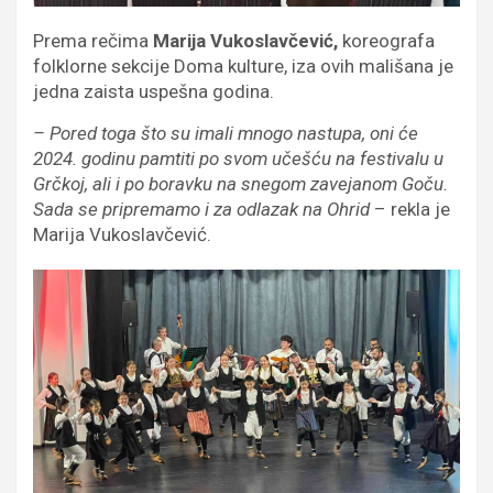
Prema rečima
Marija Vukoslavčević,
koreografa
folklorne sekcije Doma kulture, iza ovih mališana je
jedna zaista uspešna godina.
– Pored toga što su imali mnogo nastupa, oni će
2024. godinu pamtiti po svom učešću na festivalu u
Grčkoj, ali i po boravku na snegom zavejanom Goču.
Sada se pripremamo i za odlazak na Ohrid
– rekla je
Marija Vukoslavčević.