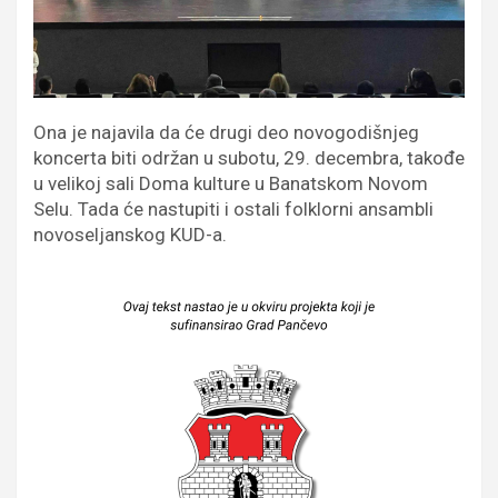
Ona je najavila da će drugi deo novogodišnjeg
koncerta biti održan u subotu, 29. decembra, takođe
u velikoj sali Doma kulture u Banatskom Novom
Selu. Tada će nastupiti i ostali folklorni ansambli
novoseljanskog KUD-a.