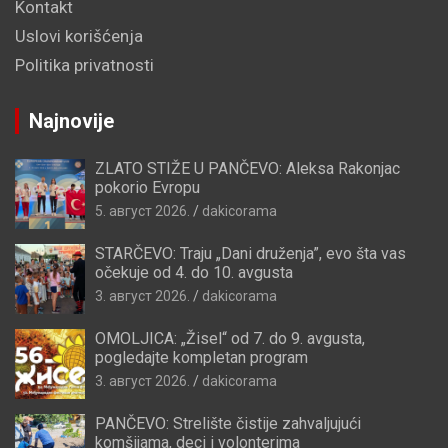
Kontakt
Uslovi korišćenja
Politika privatnosti
Najnovije
ZLATO STIŽE U PANČEVO: Aleksa Rakonjac
pokorio Evropu
5. август 2026.
dakicorama
STARČEVO: Traju „Dani druženja”, evo šta vas
očekuje od 4. do 10. avgusta
3. август 2026.
dakicorama
OMOLJICA: „Žisel“ od 7. do 9. avgusta,
pogledajte kompletan program
3. август 2026.
dakicorama
PANČEVO: Strelište čistije zahvaljujući
komšijama, deci i volonterima