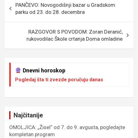
o
g
g
A
PANČEVO: Novogodišnji bazar u Gradskom
o
e
er
p
чланка
parku od 23. do 28. decembra
k
p
RAZGOVOR S POVODOM: Zoran Deranić,
rukovodilac Škole crtanja Doma omladine
Dnevni horoskop
Pogledaj šta ti zvezde poručuju danas
Najčitanije
OMOLJICA: „Žisel“ od 7. do 9. avgusta, pogledajte
kompletan program