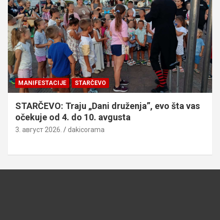
MANIFESTACIJE
STARČEVO
STARČEVO: Traju „Dani druženja”, evo šta vas
očekuje od 4. do 10. avgusta
3. август 2026.
dakicorama