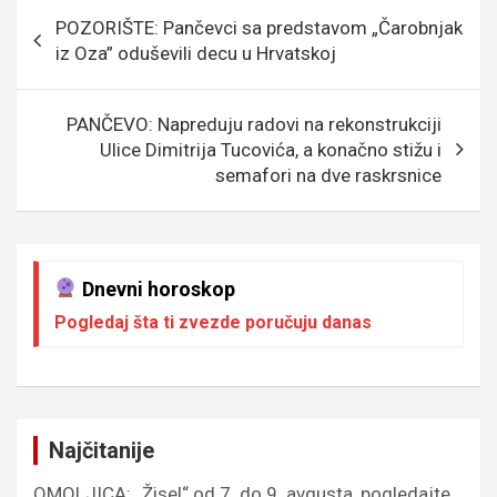
o
g
g
A
Кретање
POZORIŠTE: Pančevci sa predstavom „Čarobnjak
o
e
er
p
чланка
iz Oza” oduševili decu u Hrvatskoj
k
p
PANČEVO: Napreduju radovi na rekonstrukciji
Ulice Dimitrija Tucovića, a konačno stižu i
semafori na dve raskrsnice
Dnevni horoskop
Pogledaj šta ti zvezde poručuju danas
Najčitanije
OMOLJICA: „Žisel“ od 7. do 9. avgusta, pogledajte