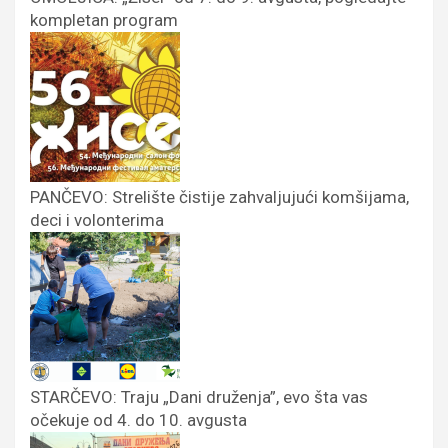
kompletan program
PANČEVO: Strelište čistije zahvaljujući komšijama,
deci i volonterima
STARČEVO: Traju „Dani druženja”, evo šta vas
očekuje od 4. do 10. avgusta