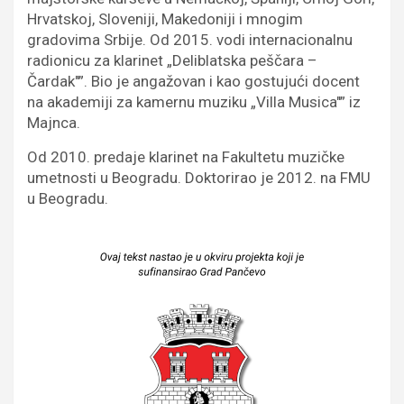
Hrvatskoj, Sloveniji, Makedoniji i mnogim
gradovima Srbije. Od 2015. vodi internacionalnu
radionicu za klarinet „Deliblatska peščara –
Čardak"”. Bio je angažovan i kao gostujući docent
na akademiji za kamernu muziku „Villa Musica"” iz
Majnca.
Od 2010. predaje klarinet na Fakultetu muzičke
umetnosti u Beogradu. Doktorirao je 2012. na FMU
u Beogradu.