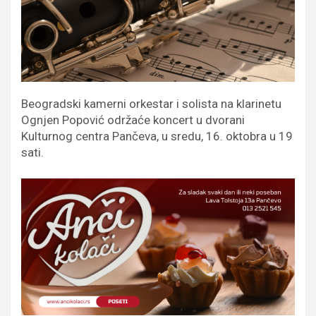
Beogradski kamerni orkestar i solista na klarinetu
Ognjen Popović održaće koncert u dvorani
Kulturnog centra Pančeva, u sredu, 16. oktobra u 19
sati.