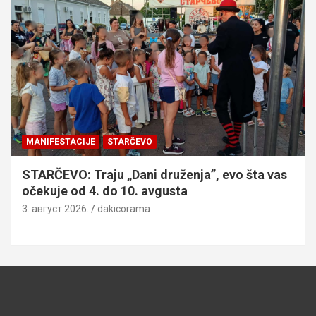
MANIFESTACIJE
STARČEVO
STARČEVO: Traju „Dani druženja”, evo šta vas
očekuje od 4. do 10. avgusta
3. август 2026.
dakicorama