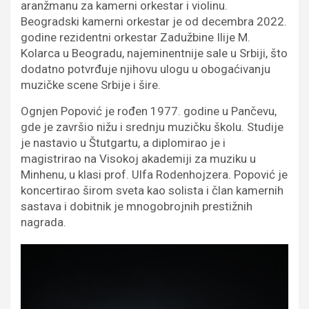
aranžmanu za kamerni orkestar i violinu.
Beogradski kamerni orkestar je od decembra 2022.
godine rezidentni orkestar Zadužbine Ilije M.
Kolarca u Beogradu, najeminentnije sale u Srbiji, što
dodatno potvrđuje njihovu ulogu u obogaćivanju
muzičke scene Srbije i šire.
Оgnjen Popović je rođen 1977. godine u Pančevu,
gde je završio nižu i srednju muzičku školu. Studije
je nastavio u Štutgartu, a diplomirao je i
magistrirao na Visokoj akademiji za muziku u
Minhenu, u klasi prof. Ulfa Rodenhojzera. Popović je
koncertirao širom sveta kao solista i član kamernih
sastava i dobitnik je mnogobrojnih prestižnih
nagrada.