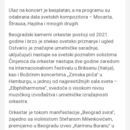
Ulaz na koncert je besplatan, a na programu su
odabrana dela svetskih kompozitora – Mocarta,
Štrausa, Hajdna i mnogih drugih.
Beogradski kamerni orkestar postoji od 2021.
godine i brzo je stekao svetsko priznanje i ugled.
Ostvario je značajne umetničke saradnje,
uključujući nastupe sa svetski poznatim solistima.
Činjenica da orkestar nastupa dve godine zaredom
na internacionalnom festivalu u Briksenu (Italija),
kao i Božićnim koncertima „Zimska priča” u
Hamburgu, u jednoj od najprestižnijih sala sveta –
„Elbphilharmonie”, svedoče o visokom nivou
muzičkog izvođaštva i umetničke izražajnosti
orkestra.
Orkestar je tokom manifestacije „Beograd svira”,
zajedno sa violinistom Stefanom Milenkovićem,
premijerno u Beogradu izveo „Karminu Buranu” u