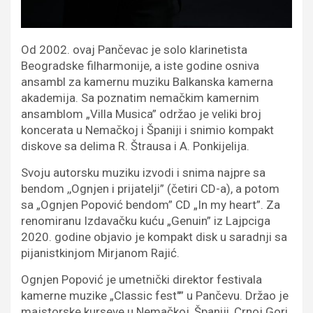
Od 2002. ovaj Pančevac je solo klarinetista
Beogradske filharmonije, a iste godine osniva
ansambl za kamernu muziku Balkanska kamerna
akademija. Sa poznatim nemačkim kamernim
ansamblom „Villa Musica” održao je veliki broj
koncerata u Nemačkoj i Španiji i snimio kompakt
diskove sa delima R. Štrausa i A. Ponkijelija.
Svoju autorsku muziku izvodi i snima najpre sa
bendom ,,Оgnjen i prijatelji” (četiri CD-a), a potom
sa „Оgnjen Popović bendom” CD „In my heart”. Za
renomiranu Izdavačku kuću „Genuin” iz Lajpciga
2020. godine objavio je kompakt disk u saradnji sa
pijanistkinjom Mirjanom Rajić.
Оgnjen Popović je umetnički direktor festivala
kamerne muzike „Classic fest"” u Pančevu. Držao je
majstorske kurseve u Nemačkoj, Španiji, Crnoj Gori,