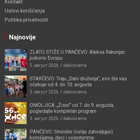
Kontakt
Uslovi korišćenja
Politika privatnosti
Najnovije
ZLATO STIŽE U PANČEVO: Aleksa Rakonjac
pokorio Evropu
5. август 2026.
dakicorama
STARČEVO: Traju „Dani druženja”, evo šta vas
očekuje od 4. do 10. avgusta
3. август 2026.
dakicorama
OMOLJICA: „Žisel“ od 7. do 9. avgusta,
pogledajte kompletan program
3. август 2026.
dakicorama
PANČEVO: Strelište čistije zahvaljujući
komšijama, deci i volonterima