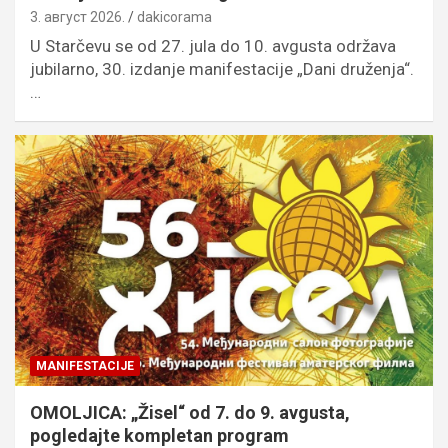
3. август 2026.
dakicorama
U Starčevu se od 27. jula do 10. avgusta održava
jubilarno, 30. izdanje manifestacije „Dani druženja“.
…
MANIFESTACIJE
OMOLJICA: „Žisel“ od 7. do 9. avgusta,
pogledajte kompletan program