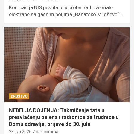
Kompanija NIS pustila je u probni rad dve male
elektrane na gasnim poljima „Banatsko Miloševo“ i…
DRUŠTVO
NEDELJA DOJENJA: Takmičenje tata u
presvlačenju pelena i radionica za trudnice u
Domu zdravlja, prijave do 30. jula
28. јул 2026.
dakicorama