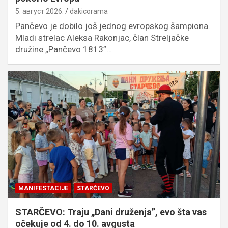
5. август 2026.
dakicorama
Pančevo je dobilo još jednog evropskog šampiona.
Mladi strelac Aleksa Rakonjac, član Streljačke
družine „Pančevo 1813”…
MANIFESTACIJE
STARČEVO
STARČEVO: Traju „Dani druženja”, evo šta vas
očekuje od 4. do 10. avgusta