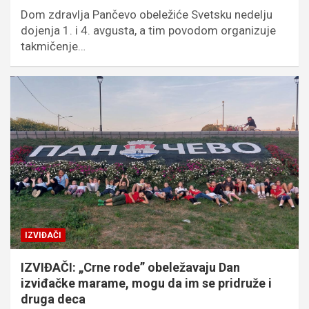
Dom zdravlja Pančevo obeležiće Svetsku nedelju
dojenja 1. i 4. avgusta, a tim povodom organizuje
takmičenje…
IZVIĐAČI
IZVIĐAČI: „Crne rode” obeležavaju Dan
izviđačke marame, mogu da im se pridruže i
druga deca