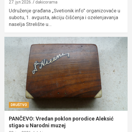
27. јул 2026.
dakicorama
Udruženje građana „Svetionik info” organizovaće u
subotu, 1. avgusta, akciju čišćenja i ozelenjavanja
naselja Strelište u…
DRUŠTVO
PANČEVO: Vredan poklon porodice Aleksić
stigao u Narodni muzej