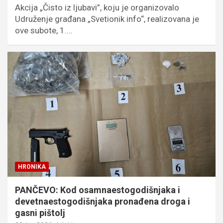
Akcija „Čisto iz ljubavi”, koju je organizovalo
Udruženje građana „Svetionik info“, realizovana je
ove subote, 1.…
HRONIKA
PANČEVO: Kod osamnaestogodišnjaka i
devetnaestogodišnjaka pronađena droga i
gasni pištolj