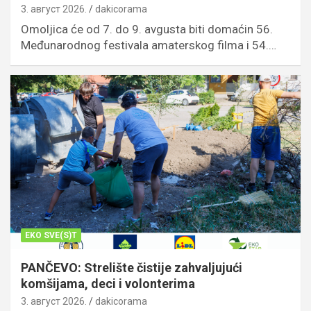
3. август 2026.
dakicorama
Omoljica će od 7. do 9. avgusta biti domaćin 56.
Međunarodnog festivala amaterskog filma i 54.…
EKO SVE(S)T
PANČEVO: Strelište čistije zahvaljujući
komšijama, deci i volonterima
3. август 2026.
dakicorama