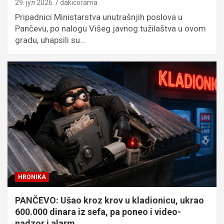
29. јул 2026.
dakicorama
Pripadnici Ministarstva unutrašnjih poslova u
Pančevu, po nalogu Višeg javnog tužilaštva u ovom
gradu, uhapsili su…
HRONIKA
PANČEVO: Ušao kroz krov u kladionicu, ukrao
600.000 dinara iz sefa, pa poneo i video-
nadzor i alarm