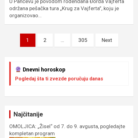
U Pančevu je povodom rođendana Đorđa Vajferta
održana pešačka tura „Krug za Vajferta”, koju je
organizovao…
Пагинација
1
2
…
305
Next
чланака
Dnevni horoskop
Pogledaj šta ti zvezde poručuju danas
Najčitanije
OMOLJICA: „Žisel“ od 7. do 9. avgusta, pogledajte
kompletan program