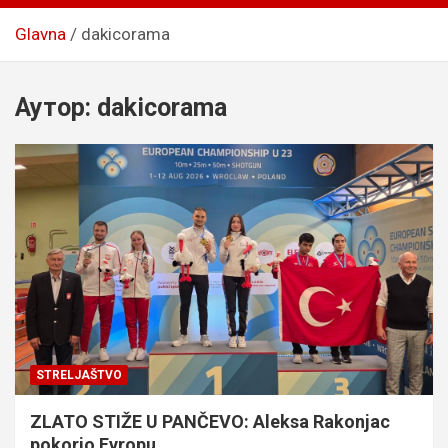
Glavna
dakicorama
Аутор:
dakicorama
STRELJAŠTVO
ZLATO STIŽE U PANČEVO: Aleksa Rakonjac
pokorio Evropu