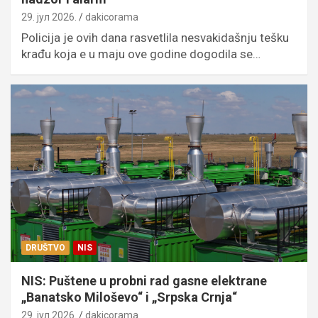
29. јул 2026.
dakicorama
Policija je ovih dana rasvetlila nesvakidašnju tešku
krađu koja e u maju ove godine dogodila se…
DRUŠTVO
NIS
NIS: Puštene u probni rad gasne elektrane
„Banatsko Miloševo“ i „Srpska Crnja“
29. јул 2026.
dakicorama