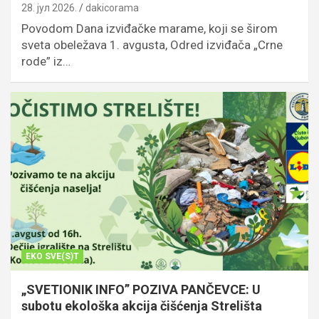
28. јул 2026.
dakicorama
Povodom Dana izviđačke marame, koji se širom
sveta obeležava 1. avgusta, Odred izviđača „Crne
rode” iz…
EKO SVE(S)T
„SVETIONIK INFO” POZIVA PANČEVCE: U
subotu ekološka akcija čišćenja Strelišta