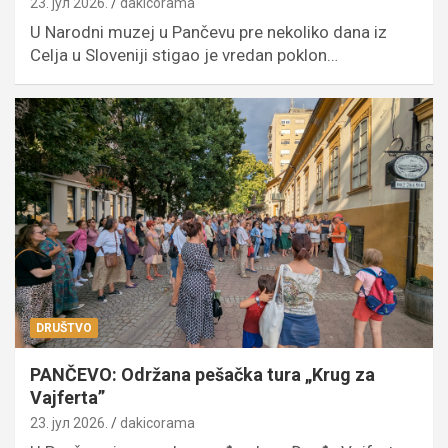
23. јул 2026.
dakicorama
U Narodni muzej u Pančevu pre nekoliko dana iz
Celja u Sloveniji stigao je vredan poklon…
DRUŠTVO
PANČEVO: Održana pešačka tura „Krug za
Vajferta”
23. јул 2026.
dakicorama