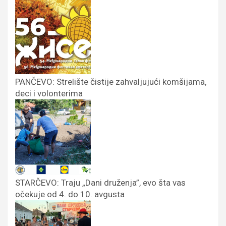
PANČEVO: Strelište čistije zahvaljujući komšijama,
deci i volonterima
STARČEVO: Traju „Dani druženja”, evo šta vas
očekuje od 4. do 10. avgusta