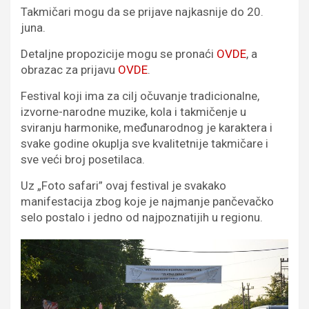
Takmičari mogu da se prijave najkasnije do 20.
juna.
Detaljne propozicije mogu se pronaći
OVDE
, a
obrazac za prijavu
OVDE
.
Festival koji ima za cilj očuvanje tradicionalne,
izvorne-narodne muzike, kola i takmičenje u
sviranju harmonike, međunarodnog je karaktera i
svake godine okuplja sve kvalitetnije takmičare i
sve veći broj posetilaca.
Uz „Foto safari” ovaj festival je svakako
manifestacija zbog koje je najmanje pančevačko
selo postalo i jedno od najpoznatijih u regionu.