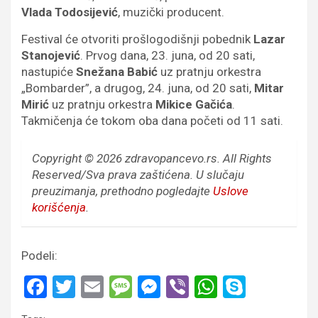
Vlada Todosijević
, muzički producent.
Festival će otvoriti prošlogodišnji pobednik
Lazar
Stanojević
. Prvog dana, 23. juna, od 20 sati,
nastupiće
Snežana Babić
uz pratnju orkestra
„Bombarder”, a drugog, 24. juna, od 20 sati,
Mitar
Mirić
uz pratnju orkestra
Mikice Gačića
.
Takmičenja će tokom oba dana početi od 11 sati.
Copyright © 2026 zdravopancevo.rs. All Rights
Reserved/Sva prava zaštićena.
U slučaju
preuzimanja, prethodno pogledajte
Uslove
korišćenja
.
Podeli:
F
T
E
M
M
Vi
W
S
a
wi
m
es
es
b
h
ky