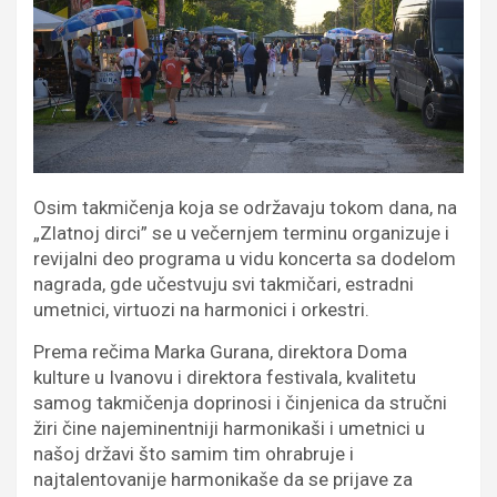
Osim takmičenja koja se održavaju tokom dana, na
„Zlatnoj dirci” se u večernjem terminu organizuje i
revijalni deo programa u vidu koncerta sa dodelom
nagrada, gde učestvuju svi takmičari, estradni
umetnici, virtuozi na harmonici i orkestri.
Prema rečima Marka Gurana, direktora Doma
kulture u Ivanovu i direktora festivala, kvalitetu
samog takmičenja doprinosi i činjenica da stručni
žiri čine najeminentniji harmonikaši i umetnici u
našoj državi što samim tim ohrabruje i
najtalentovanije harmonikaše da se prijave za