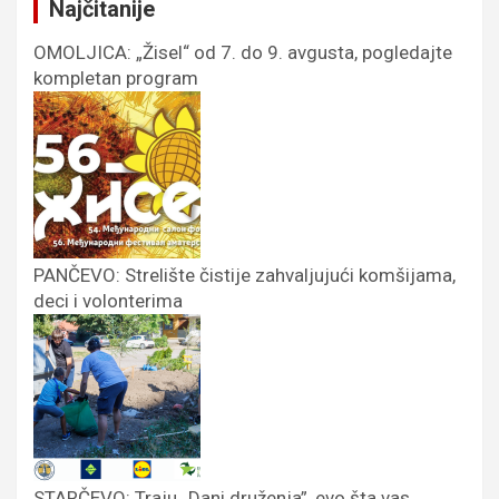
Najčitanije
OMOLJICA: „Žisel“ od 7. do 9. avgusta, pogledajte
kompletan program
PANČEVO: Strelište čistije zahvaljujući komšijama,
deci i volonterima
STARČEVO: Traju „Dani druženja”, evo šta vas