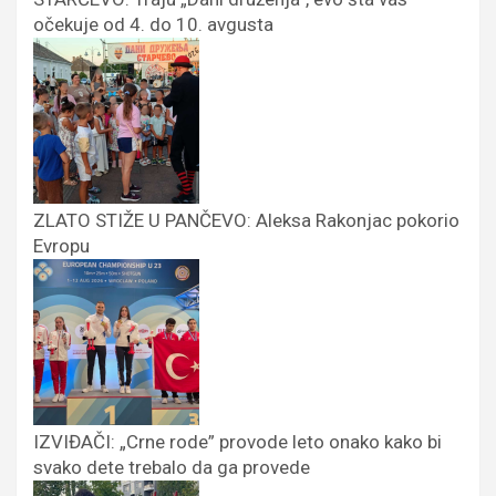
očekuje od 4. do 10. avgusta
ZLATO STIŽE U PANČEVO: Aleksa Rakonjac pokorio
Evropu
IZVIĐAČI: „Crne rode” provode leto onako kako bi
svako dete trebalo da ga provede