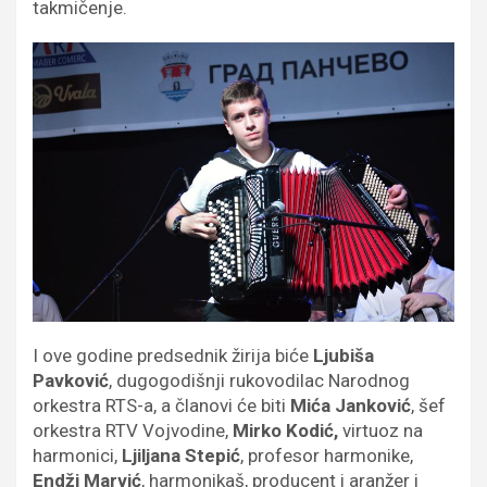
takmičenje.
I ove godine predsednik žirija biće
Ljubiša
Pavković
, dugogodišnji rukovodilac Narodnog
orkestra RTS-a, a članovi će biti
Mića Janković
, šef
orkestra RTV Vojvodine,
Mirko Kodić,
virtuoz na
harmonici,
Ljiljana Stepić
, profesor harmonike,
Endži Marvić
, harmonikaš, producent i aranžer i