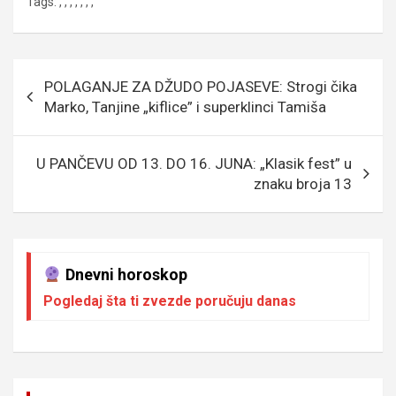
Tags:
,
,
,
,
,
,
,
ce
tt
ail
s
se
er
at
p
b
er
a
n
s
e
o
g
g
A
Кретање
POLAGANJE ZA DŽUDO POJASEVE: Strogi čika
o
e
er
p
чланка
Marko, Tanjine „kiflice” i superklinci Tamiša
k
p
U PANČEVU OD 13. DO 16. JUNA: „Klasik fest” u
znaku broja 13
Dnevni horoskop
Pogledaj šta ti zvezde poručuju danas