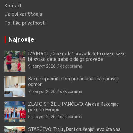
Kontakt
Uslovi korišćenja
Politika privatnosti
Najnovije
IZVIĐAČI: „Crne rode” provode leto onako kako
bi svako dete trebalo da ga provede
9. август 2026.
dakicorama
Kako pripremiti dom pre odlaska na godišnji
odmor
7. август 2026.
dakicorama
ZLATO STIŽE U PANČEVO: Aleksa Rakonjac
pokorio Evropu
5. август 2026.
dakicorama
STARČEVO: Traju „Dani druženja”, evo šta vas