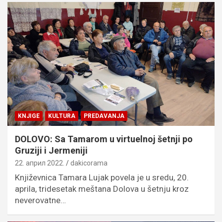
KNJIGE
KULTURA
PREDAVANJA
DOLOVO: Sa Tamarom u virtuelnoj šetnji po
Gruziji i Jermeniji
22. април 2022.
dakicorama
Književnica Tamara Lujak povela je u sredu, 20.
aprila, tridesetak meštana Dolova u šetnju kroz
neverovatne…