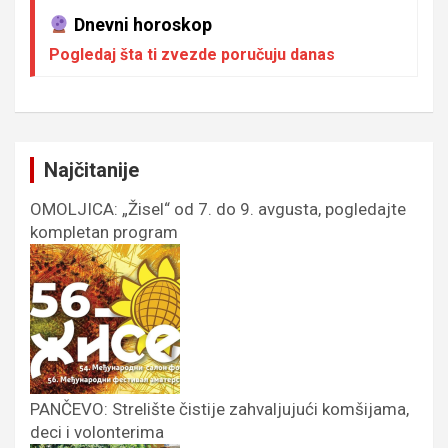
Dnevni horoskop
Pogledaj šta ti zvezde poručuju danas
Najčitanije
OMOLJICA: „Žisel“ od 7. do 9. avgusta, pogledajte
kompletan program
PANČEVO: Strelište čistije zahvaljujući komšijama,
deci i volonterima