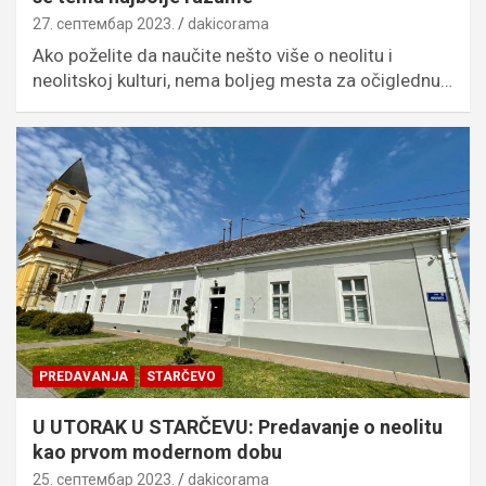
27. септембар 2023.
dakicorama
Ako poželite da naučite nešto više o neolitu i
neolitskoj kulturi, nema boljeg mesta za očiglednu…
PREDAVANJA
STARČEVO
U UTORAK U STARČEVU: Predavanje o neolitu
kao prvom modernom dobu
25. септембар 2023.
dakicorama