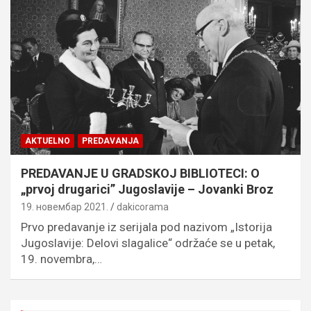
AKTUELNO
PREDAVANJA
PREDAVANJE U GRADSKOJ BIBLIOTECI: O
„prvoj drugarici” Jugoslavije – Jovanki Broz
19. новембар 2021.
dakicorama
Prvo predavanje iz serijala pod nazivom „Istorija
Jugoslavije: Delovi slagalice“ održaće se u petak,
19. novembra,…