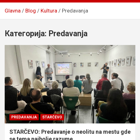
Glavna
Blog
Kultura
Predavanja
Категорија:
Predavanja
PREDAVANJA
STARČEVO
STARČEVO: Predavanje o neolitu na mestu gde
se tema najbolje razume