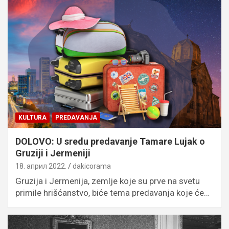
KULTURA
PREDAVANJA
DOLOVO: U sredu predavanje Tamare Lujak o
Gruziji i Jermeniji
18. април 2022.
dakicorama
Gruzija i Jermenija, zemlje koje su prve na svetu
primile hrišćanstvo, biće tema predavanja koje će…