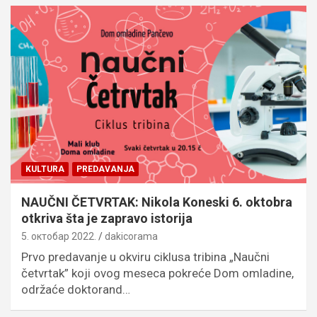
KULTURA
PREDAVANJA
NAUČNI ČETVRTAK: Nikola Koneski 6. oktobra
otkriva šta je zapravo istorija
5. октобар 2022.
dakicorama
Prvo predavanje u okviru ciklusa tribina „Naučni
četvrtak” koji ovog meseca pokreće Dom omladine,
održaće doktorand…