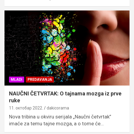
MLADI
PREDAVANJA
NAUČNI ČETVRTAK: O tajnama mozga iz prve
ruke
11. октобар 2022.
dakicorama
Nova tribina u okviru serijala „Naučni četvrtak”
imaće za temu tajne mozga, a o tome će…