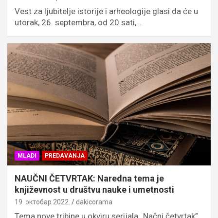
Vest za ljubitelje istorije i arheologije glasi da će u
utorak, 26. septembra, od 20 sati,…
MLADI
PREDAVANJA
NAUČNI ČETVRTAK: Naredna tema je
književnost u društvu nauke i umetnosti
19. октобар 2022.
dakicorama
Tema nove tribine u okviru serijala „Načni četvrtak”