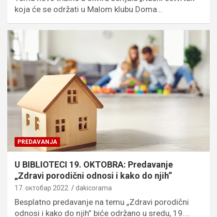
koja će se održati u Malom klubu Doma…
PREDAVANJA
U BIBLIOTECI 19. OKTOBRA: Predavanje
„Zdravi porodični odnosi i kako do njih”
17. октобар 2022.
dakicorama
Besplatno predavanje na temu „Zdravi porodični
odnosi i kako do njih” biće održano u sredu, 19.…