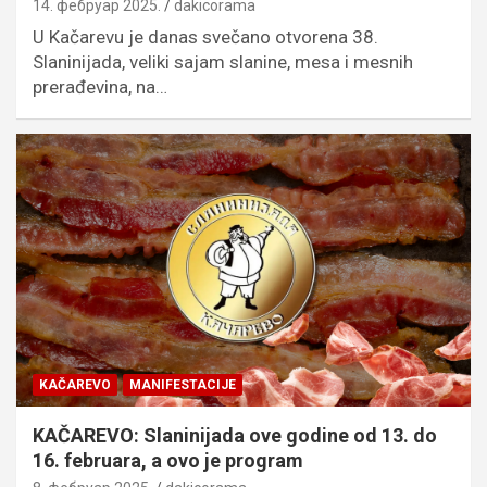
14. фебруар 2025.
dakicorama
U Kačarevu je danas svečano otvorena 38.
Slaninijada, veliki sajam slanine, mesa i mesnih
prerađevina, na…
KAČAREVO
MANIFESTACIJE
KAČAREVO: Slaninijada ove godine od 13. do
16. februara, a ovo je program