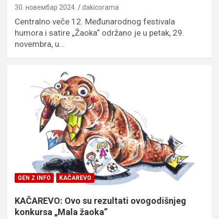
30. новембар 2024.
dakicorama
Centralno veče 12. Međunarodnog festivala
humora i satire „Žaoka“ održano je u petak, 29.
novembra, u…
GEN Z INFO
KAČAREVO
KAČAREVO: Ovo su rezultati ovogodišnjeg
konkursa „Mala žaoka”