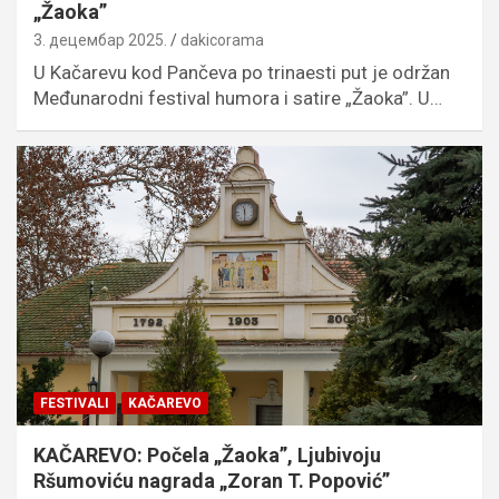
„Žaoka”
3. децембар 2025.
dakicorama
U Kačarevu kod Pančeva po trinaesti put je održan
Međunarodni festival humora i satire „Žaoka”. U…
FESTIVALI
KAČAREVO
KAČAREVO: Počela „Žaoka”, Ljubivoju
Ršumoviću nagrada „Zoran T. Popović”