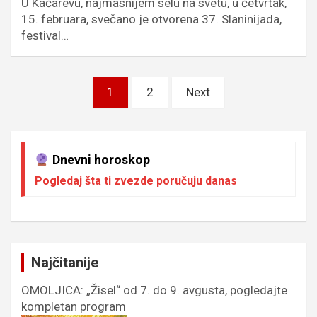
U Kačarevu, najmasnijem selu na svetu, u četvrtak,
15. februara, svečano je otvorena 37. Slaninijada,
festival…
Пагинација
1
2
Next
чланака
Dnevni horoskop
Pogledaj šta ti zvezde poručuju danas
Najčitanije
OMOLJICA: „Žisel“ od 7. do 9. avgusta, pogledajte
kompletan program