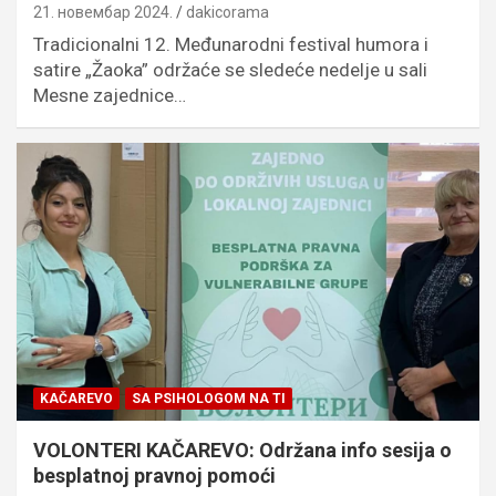
21. новембар 2024.
dakicorama
Tradicionalni 12. Međunarodni festival humora i
satire „Žaoka” održaće se sledeće nedelje u sali
Mesne zajednice…
KAČAREVO
SA PSIHOLOGOM NA TI
VOLONTERI KAČAREVO: Održana info sesija o
besplatnoj pravnoj pomoći