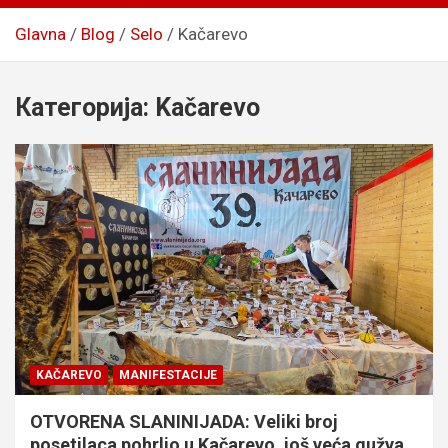
Glavna
Blog
Selo
Kačarevo
Категорија:
Kačarevo
KAČAREVO
MANIFESTACIJE
OTVORENA SLANINIJADA: Veliki broj
posetilaca pohrlio u Kačarevo, još veća gužva