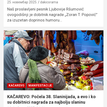
25. новембар 2025.
dakicorama
Naš proslavljeni pesnik Ljubovije Ršumović
ovogodišnji je dobitnik nagrade „Zoran T. Popović”
za izuzetan doprinos humoru…
KAČAREVO
MANIFESTACIJE
KAČAREVO: Počela 38. Slaninijada, a evo i ko
su dobitnici nagrada za najbolju slaninu