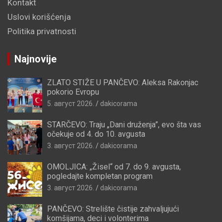
Kontakt
Uslovi korišćenja
Politika privatnosti
Najnovije
ZLATO STIŽE U PANČEVO: Aleksa Rakonjac
pokorio Evropu
5. август 2026.
dakicorama
STARČEVO: Traju „Dani druženja”, evo šta vas
očekuje od 4. do 10. avgusta
3. август 2026.
dakicorama
OMOLJICA: „Žisel“ od 7. do 9. avgusta,
pogledajte kompletan program
3. август 2026.
dakicorama
PANČEVO: Strelište čistije zahvaljujući
komšijama, deci i volonterima