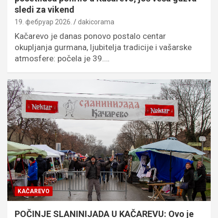
sledi za vikend
19. фебруар 2026.
dakicorama
Kačarevo je danas ponovo postalo centar
okupljanja gurmana, ljubitelja tradicije i vašarske
atmosfere: počela je 39.…
KAČAREVO
POČINJE SLANINIJADA U KAČAREVU: Ovo je