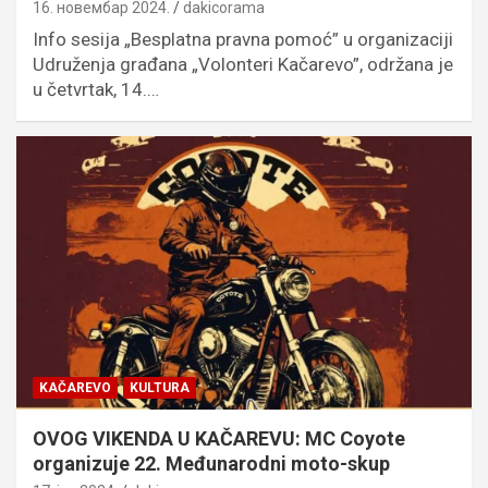
16. новембар 2024.
dakicorama
Info sesija „Besplatna pravna pomoć” u organizaciji
Udruženja građana „Volonteri Kačarevo”, održana je
u četvrtak, 14.…
KAČAREVO
KULTURA
OVOG VIKENDA U KAČAREVU: MC Coyote
organizuje 22. Međunarodni moto-skup