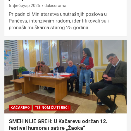
6. фебруар 2025.
dakicorama
Pripadnici Ministarstva unutrašnjih poslova u
Pančevu, intenzivnim radom, identifikovali su i
pronašli muškarca starog 25 godina…
KAČAREVO
TIŠINOM ĆU TI REĆI
SMEH NIJE GREH: U Kačarevu održan 12.
festival humora i satire „Žaoka“