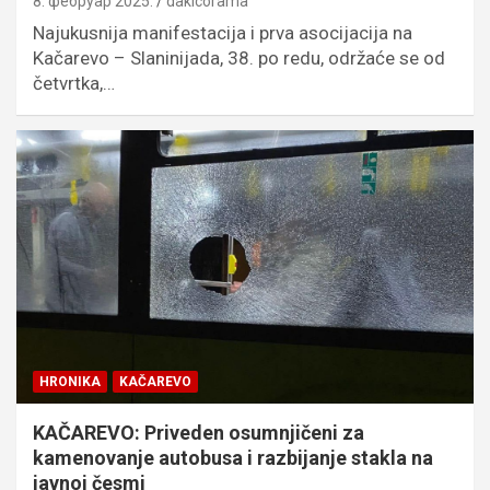
8. фебруар 2025.
dakicorama
Najukusnija manifestacija i prva asocijacija na
Kačarevo – Slaninijada, 38. po redu, održaće se od
četvrtka,…
HRONIKA
KAČAREVO
KAČAREVO: Priveden osumnjičeni za
kamenovanje autobusa i razbijanje stakla na
javnoj česmi