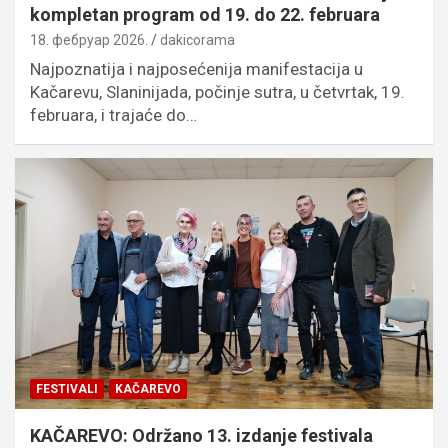
kompletan program od 19. do 22. februara
18. фебруар 2026.
dakicorama
Najpoznatija i najposećenija manifestacija u
Kačarevu, Slaninijada, počinje sutra, u četvrtak, 19.
februara, i trajaće do…
FESTIVALI
KAČAREVO
KAČAREVO: Održano 13. izdanje festivala