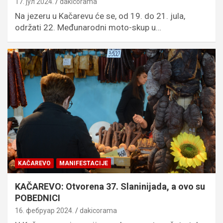
17. јул 2024.
dakicorama
Na jezeru u Kačarevu će se, od 19. do 21. jula,
održati 22. Međunarodni moto-skup u…
KAČAREVO
MANIFESTACIJE
KAČAREVO: Otvorena 37. Slaninijada, a ovo su
POBEDNICI
16. фебруар 2024.
dakicorama