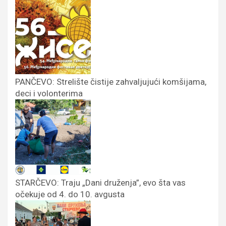
PANČEVO: Strelište čistije zahvaljujući komšijama,
deci i volonterima
STARČEVO: Traju „Dani druženja”, evo šta vas
očekuje od 4. do 10. avgusta