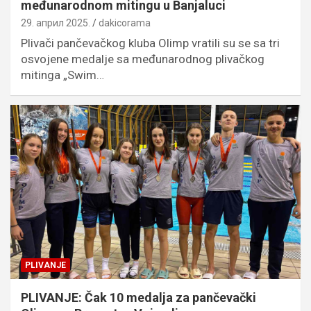
međunarodnom mitingu u Banjaluci
29. април 2025.
dakicorama
Plivači pančevačkog kluba Olimp vratili su se sa tri
osvojene medalje sa međunarodnog plivačkog
mitinga „Swim…
PLIVANJE
PLIVANJE: Čak 10 medalja za pančevački