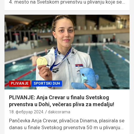
4. mesto na Svetskom prvenstvu u plivanju koje se…
PLIVANJE
SPORTSKI DUH
PLIVANJE: Anja Crevar u finalu Svetskog
prvenstva u Dohi, večeras pliva za medalju!
18. фебруар 2024.
dakicorama
Pančevka Anja Crevar, plivačica Dinama, plasirala se
danas u finale Svetskog prvenstva 50 m u plivanju…