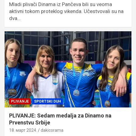
Mladi plivači Dinama iz Pančeva bili su veoma
aktivni tokom proteklog vikenda. Učestvovali su na
dva…
PLIVANJE
SPORTSKI DUH
PLIVANJE: Sedam medalja za Dinamo na
Prvenstvu Srbije
18. март 2024.
dakicorama