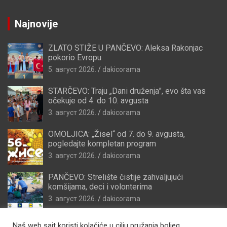
Najnovije
ZLATO STIŽE U PANČEVO: Aleksa Rakonjac
pokorio Evropu
5. август 2026.
dakicorama
STARČEVO: Traju „Dani druženja”, evo šta vas
očekuje od 4. do 10. avgusta
3. август 2026.
dakicorama
OMOLJICA: „Žisel“ od 7. do 9. avgusta,
pogledajte kompletan program
3. август 2026.
dakicorama
PANČEVO: Strelište čistije zahvaljujući
komšijama, deci i volonterima
3. август 2026.
dakicorama
Naš web sajt koristi kolačiće u cilju pružanja boljeg