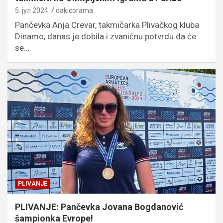
5. јул 2024.
dakicorama
Pančevka Anja Crevar, takmičarka Plivačkog kluba
Dinamo, danas je dobila i zvaničnu potvrdu da će
se…
PLIVANJE
PLIVANJE: Pančevka Jovana Bogdanović
šampionka Evrope!