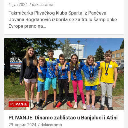
4. јул 2024.
dakicorama
Takmičarka Plivačkog kluba Sparta iz Pančeva
Jovana Bogdanović izborila se za titulu šampionke
Evrope prsno na…
PLIVANJE
PLIVANJE: Dinamo zablistao u Banjaluci i Atini
29. април 2024.
dakicorama