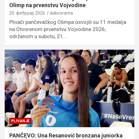
Olimp na prvenstvu Vojvodine
25. фебруар 2026.
dakicorama
Plivači pančevačkog Olimpa osvojili su 11 medalja
na Otvorenom prvenstvu Vojvodine 2026,
održanom u subotu, 21.…
PLIVANJE
PANČEVO: Una Resanović bronzana juniorka