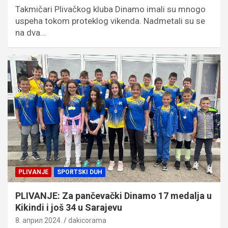
Takmičari Plivačkog kluba Dinamo imali su mnogo
uspeha tokom proteklog vikenda. Nadmetali su se
na dva…
PLIVANJE
SPORTSKI DUH
PLIVANJE: Za pančevački Dinamo 17 medalja u
Kikindi i još 34 u Sarajevu
8. април 2024.
dakicorama