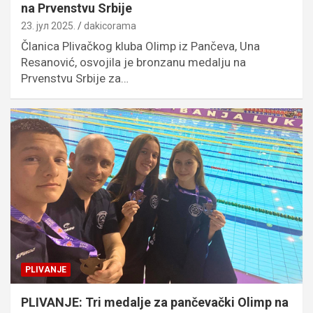
na Prvenstvu Srbije
23. јул 2025.
dakicorama
Članica Plivačkog kluba Olimp iz Pančeva, Una
Resanović, osvojila je bronzanu medalju na
Prvenstvu Srbije za…
PLIVANJE
PLIVANJE: Tri medalje za pančevački Olimp na