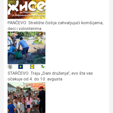
PANČEVO: Strelište čistije zahvaljujući komšijama,
deci i volonterima
STARČEVO: Traju „Dani druženja”, evo šta vas
očekuje od 4. do 10. avgusta