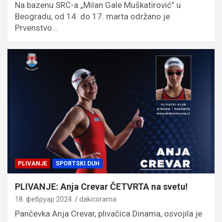
Na bazenu SRC-a „Milan Gale Muškatirović” u
Beogradu, od 14. do 17. marta održano je
Prvenstvo…
PLIVANJE
SPORTSKI DUH
PLIVANJE: Anja Crevar ČETVRTA na svetu!
18. фебруар 2024.
dakicorama
Pančevka Anja Crevar, plivačica Dinama, osvojila je