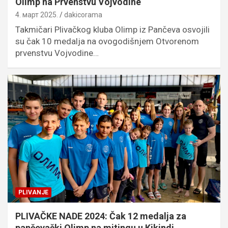
Olimp na Prvenstvu Vojvodine
4. март 2025.
dakicorama
Takmičari Plivačkog kluba Olimp iz Pančeva osvojili
su čak 10 medalja na ovogodišnjem Otvorenom
prvenstvu Vojvodine…
PLIVANJE
PLIVAČKE NADE 2024: Čak 12 medalja za
pančevački Olimp na mitingu u Kikindi