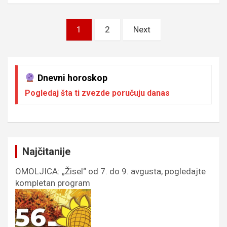
Пагинација
1
2
Next
чланака
Dnevni horoskop
Pogledaj šta ti zvezde poručuju danas
Najčitanije
OMOLJICA: „Žisel“ od 7. do 9. avgusta, pogledajte
kompletan program