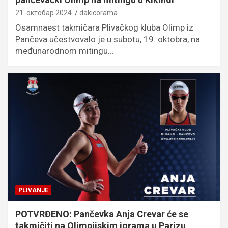
21. октобар 2024.
dakicorama
Osamnaest takmičara Plivačkog kluba Olimp iz
Pančeva učestvovalo je u subotu, 19. oktobra, na
međunarodnom mitingu…
PLIVANJE
POTVRĐENO: Pančevka Anja Crevar će se
takmičiti na Olimpijskim igrama u Parizu