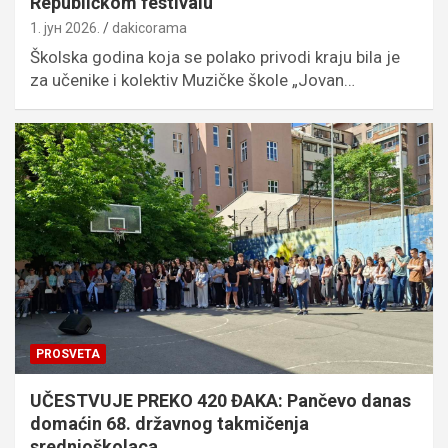
Republičkom festivalu
1. јун 2026.
dakicorama
Školska godina koja se polako privodi kraju bila je
za učenike i kolektiv Muzičke škole „Jovan…
PROSVETA
UČESTVUJE PREKO 420 ĐAKA: Pančevo danas
domaćin 68. državnog takmičenja
srednjoškolaca