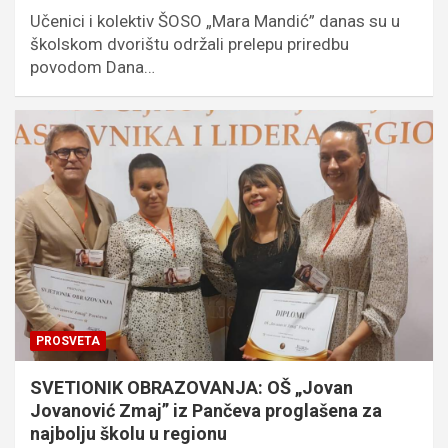
Učenici i kolektiv ŠOSO „Mara Mandić” danas su u
školskom dvorištu održali prelepu priredbu
povodom Dana…
PROSVETA
SVETIONIK OBRAZOVANJA: OŠ „Jovan
Jovanović Zmaj” iz Pančeva proglašena za
najbolju školu u regionu