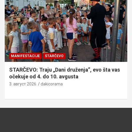
MANIFESTACIJE
STARČEVO
STARČEVO: Traju „Dani druženja”, evo šta vas
očekuje od 4. do 10. avgusta
3. август 2026.
dakicorama