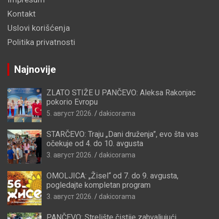
Kontakt
Uslovi korišćenja
Politika privatnosti
Najnovije
ZLATO STIŽE U PANČEVO: Aleksa Rakonjac
pokorio Evropu
5. август 2026.
dakicorama
STARČEVO: Traju „Dani druženja”, evo šta vas
očekuje od 4. do 10. avgusta
3. август 2026.
dakicorama
OMOLJICA: „Žisel“ od 7. do 9. avgusta,
pogledajte kompletan program
3. август 2026.
dakicorama
PANČEVO: Strelište čistije zahvaljujući