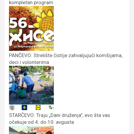
kompletan program
PANČEVO: Strelište čistije zahvaljujući komšijama,
deci i volonterima
STARČEVO: Traju „Dani druženja”, evo šta vas
očekuje od 4. do 10. avgusta