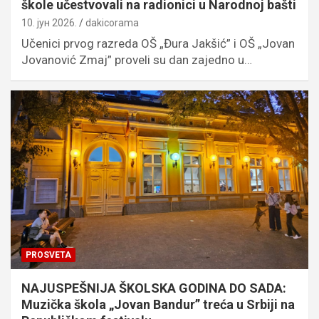
škole učestvovali na radionici u Narodnoj bašti
10. јун 2026.
dakicorama
Učenici prvog razreda OŠ „Đura Jakšić” i OŠ „Jovan
Jovanović Zmaj” proveli su dan zajedno u…
PROSVETA
NAJUSPEŠNIJA ŠKOLSKA GODINA DO SADA:
Muzička škola „Jovan Bandur” treća u Srbiji na