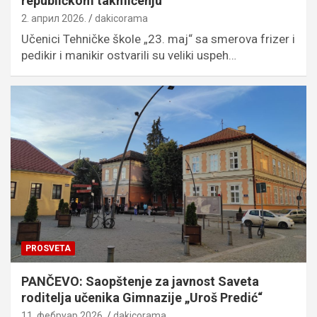
republičkom takmičenju
2. април 2026.
dakicorama
Učenici Tehničke škole „23. maj“ sa smerova frizer i
pedikir i manikir ostvarili su veliki uspeh…
PROSVETA
PANČEVO: Saopštenje za javnost Saveta
roditelja učenika Gimnazije „Uroš Predić“
11. фебруар 2026.
dakicorama