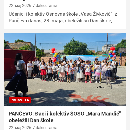
22. мај 2026.
dakicorama
Učenici i kolektiv Osnovne škole „Vasa Živković” iz
Pančeva danas, 23. maja, obeležili su Dan škole,…
PROSVETA
PANČEVO: Đaci i kolektiv ŠOSO „Mara Mandić”
obeležili Dan škole
22. мај 2026.
dakicorama