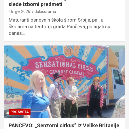
slede izborni predmeti
16. јун 2026.
dakicorama
Maturanti osnovnih škola širom Srbije, pa i u
školama na teritoriji grada Pančeva, polagali su
danas…
PROSVETA
PANČEVO: „Senzorni cirkus” iz Velike Britanije