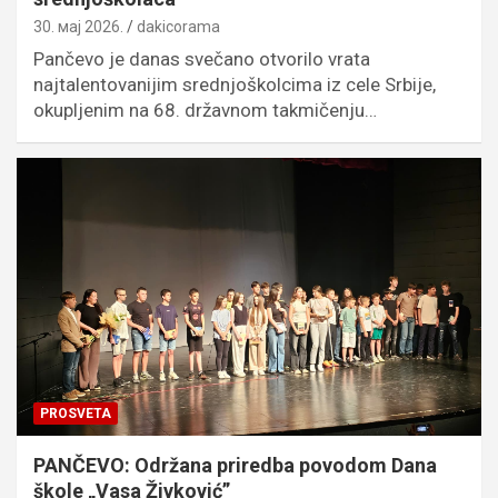
30. мај 2026.
dakicorama
Pančevo je danas svečano otvorilo vrata
najtalentovanijim srednjoškolcima iz cele Srbije,
okupljenim na 68. državnom takmičenju…
PROSVETA
PANČEVO: Održana priredba povodom Dana
škole „Vasa Živković”