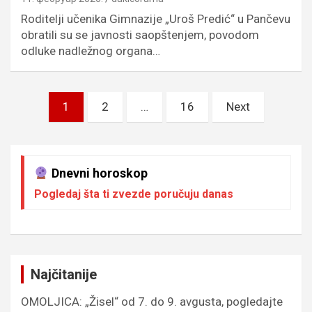
Roditelji učenika Gimnazije „Uroš Predić“ u Pančevu
obratili su se javnosti saopštenjem, povodom
odluke nadležnog organa…
Пагинација
1
2
…
16
Next
чланака
Dnevni horoskop
Pogledaj šta ti zvezde poručuju danas
Najčitanije
OMOLJICA: „Žisel“ od 7. do 9. avgusta, pogledajte