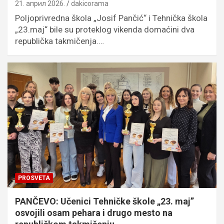
21. април 2026.
dakicorama
Poljoprivredna škola „Josif Pančić“ i Tehnička škola
„23.maj“ bile su proteklog vikenda domaćini dva
republička takmičenja.…
PROSVETA
PANČEVO: Učenici Tehničke škole „23. maj”
osvojili osam pehara i drugo mesto na