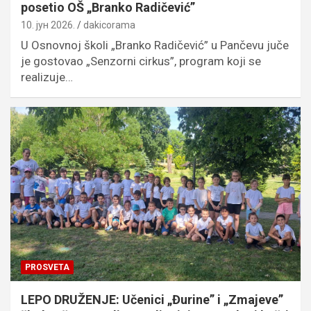
posetio OŠ „Branko Radičević”
10. јун 2026.
dakicorama
U Osnovnoj školi „Branko Radičević” u Pančevu juče
je gostovao „Senzorni cirkus”, program koji se
realizuje…
PROSVETA
LEPO DRUŽENJE: Učenici „Đurine” i „Zmajeve”