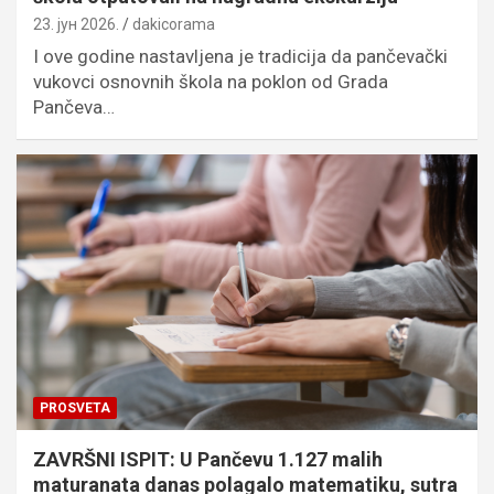
23. јун 2026.
dakicorama
I ove godine nastavljena je tradicija da pančevački
vukovci osnovnih škola na poklon od Grada
Pančeva…
PROSVETA
ZAVRŠNI ISPIT: U Pančevu 1.127 malih
maturanata danas polagalo matematiku, sutra