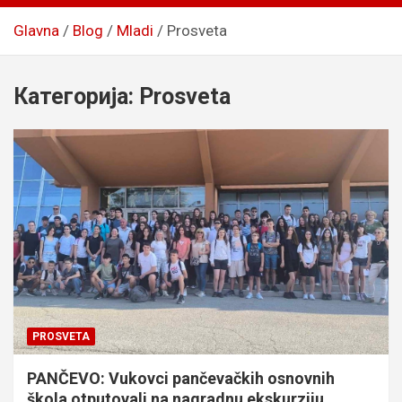
Glavna
Blog
Mladi
Prosveta
Категорија:
Prosveta
PROSVETA
PANČEVO: Vukovci pančevačkih osnovnih
škola otputovali na nagradnu ekskurziju