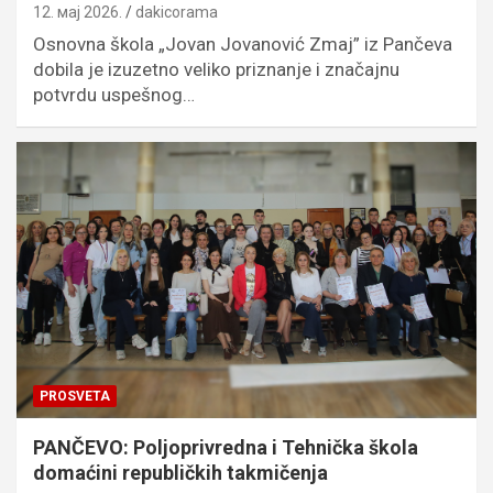
12. мај 2026.
dakicorama
Osnovna škola „Jovan Jovanović Zmaj” iz Pančeva
dobila je izuzetno veliko priznanje i značajnu
potvrdu uspešnog…
PROSVETA
PANČEVO: Poljoprivredna i Tehnička škola
domaćini republičkih takmičenja