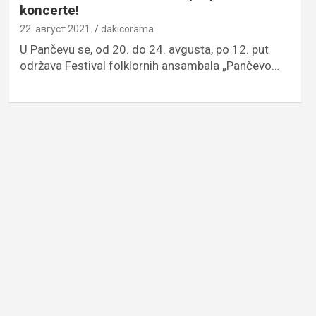
koncerte!
22. август 2021.
dakicorama
U Pančevu se, od 20. do 24. avgusta, po 12. put
održava Festival folklornih ansambala „Pančevo…