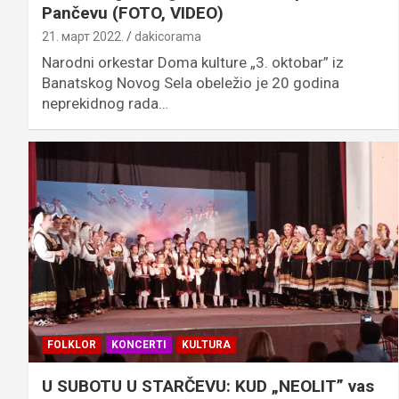
Pančevu (FOTO, VIDEO)
21. март 2022.
dakicorama
Narodni orkestar Doma kulture „3. oktobar” iz
Banatskog Novog Sela obeležio je 20 godina
neprekidnog rada…
FOLKLOR
KONCERTI
KULTURA
U SUBOTU U STARČEVU: KUD „NEOLIT” vas