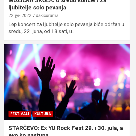
MUZIČKA ŠKOLA: U sredu koncert za
ljubitelje solo pevanja
22. јун 2022.
dakicorama
Lep koncert za ljubitelje solo pevanja biće održan u
sredu, 22. juna, od 18 sati, u…
FESTIVALI
KULTURA
STARČEVO: Ex YU Rock Fest 29. i 30. jula, a
evo ko nastupa