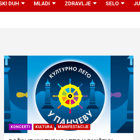
SKI DUH
MLADI
ZDRAVLJE
SELO
JU
KONCERTI
KULTURA
MANIFESTACIJE