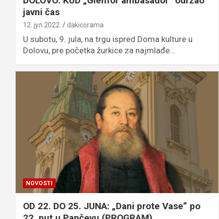
DOLOVO: KUD „Glenfor ambasador” održao
javni čas
12. јул 2022.
dakicorama
U subotu, 9. jula, na trgu ispred Doma kulture u
Dolovu, pre početka žurkice za najmlađe…
NOVOSTI
OD 22. DO 25. JUNA: „Dani prote Vase” po
22. put u Pančevu (PROGRAM)