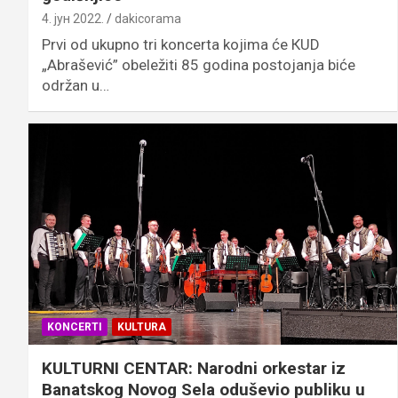
4. јун 2022.
dakicorama
Prvi od ukupno tri koncerta kojima će КUD
„Abrašević” obeležiti 85 godina postojanja biće
održan u…
KONCERTI
KULTURA
KULTURNI CENTAR: Narodni orkestar iz
Banatskog Novog Sela oduševio publiku u