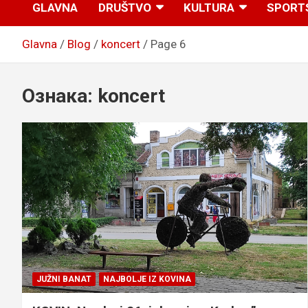
GLAVNA
DRUŠTVO
KULTURA
SPORT
Glavna
Blog
koncert
Page 6
Ознака:
koncert
JUŽNI BANAT
NAJBOLJE IZ KOVINA