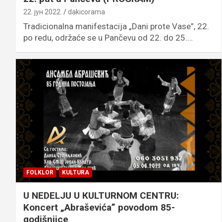
22. јун 2022.
dakicorama
Tradicionalna manifestacija „Dani prote Vase”, 22.
po redu, održaće se u Pančevu od 22. do 25.…
FOLKLOR
KULTURA
U NEDELJU U КULTURNOM CENTRU:
Koncert „Abraševića” povodom 85-
godišnjice