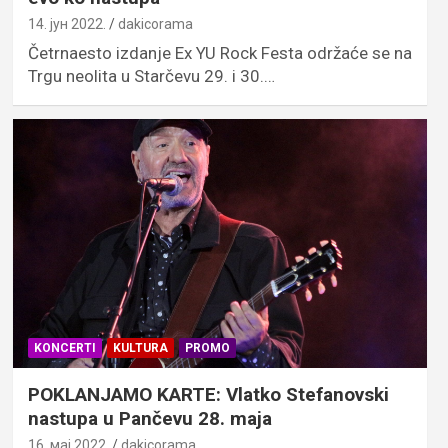
14. јун 2022.
dakicorama
Četrnaesto izdanje Ex YU Rock Festa održaće se na
Trgu neolita u Starčevu 29. i 30.…
KONCERTI
KULTURA
PROMO
POKLANJAMO KARTE: Vlatko Stefanovski
nastupa u Pančevu 28. maja
16. мај 2022.
dakicorama