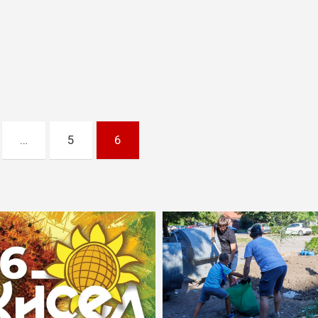
…
5
6