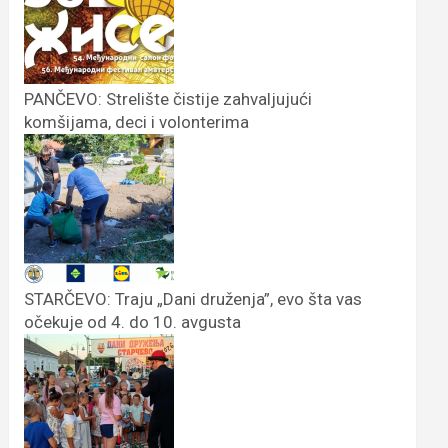
PANČEVO: Strelište čistije zahvaljujući
komšijama, deci i volonterima
STARČEVO: Traju „Dani druženja”, evo šta vas
očekuje od 4. do 10. avgusta