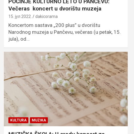
POČINJE KULTURNO LETO U PANČEVU:
Večeras koncert u dvorištu muzeja
15. јул 2022.
dakicorama
Koncertom sastava „200 plus” u dvorištu
Narodnog muzeja u Pančevu, večeras (u petak, 15.
jula), od…
KULTURA
MUZIKA