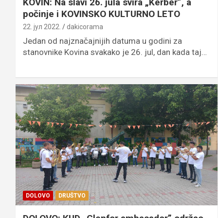
KOVIN: Na slavi 26. jula svira „Kerber”, a
počinje i KOVINSKO KULTURNO LETO
22. јул 2022.
dakicorama
Jedan od najznačajnijih datuma u godini za
stanovnike Kovina svakako je 26. jul, dan kada taj…
DOLOVO
DRUŠTVO