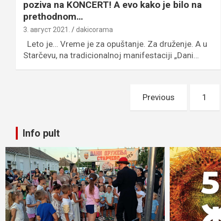
poziva na KONCERT! A evo kako je bilo na
prethodnom…
3. август 2021.
dakicorama
Leto je… Vreme je za opuštanje. Za druženje. A u
Starčevu, na tradicionalnoj manifestaciji „Dani…
Пагинација
Previous
1
чланака
Info pult