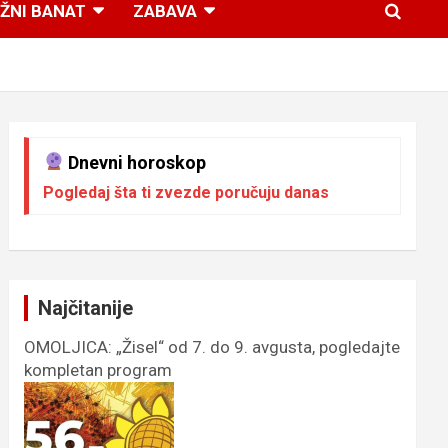
ŽNI BANAT
ZABAVA
Dnevni horoskop
Pogledaj šta ti zvezde poručuju danas
Najčitanije
OMOLJICA: „Žisel“ od 7. do 9. avgusta, pogledajte
kompletan program