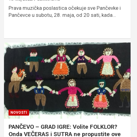
Prava muzička poslastica očekuje sve Pančevke i
Pančevce u subotu, 28. maja, od 20 sati, kada…
NOVOSTI
PANČEVO – GRAD IGRE: Volite FOLKLOR?
Onda VEČERAS i SUTRA ne propustite ove