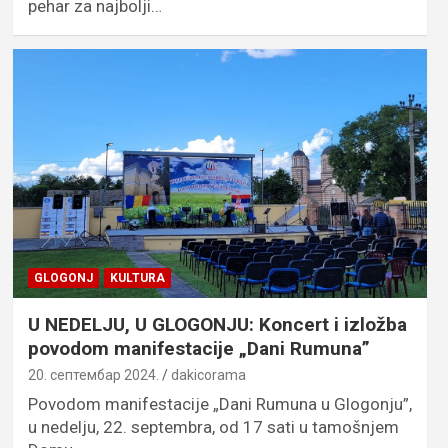
pehar za najbolji…
GLOGONJ
KULTURA
U NEDELJU, U GLOGONJU: Koncert i izložba
povodom manifestacije „Dani Rumuna”
20. септембар 2024.
dakicorama
Povodom manifestacije „Dani Rumuna u Glogonju”,
u nedelju, 22. septembra, od 17 sati u tamošnjem