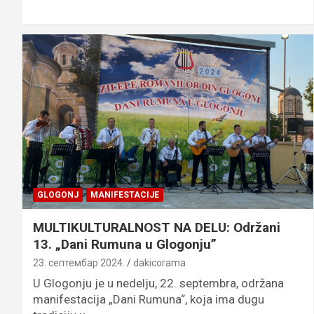
GLOGONJ
MANIFESTACIJE
MULTIKULTURALNOST NA DELU: Održani
13. „Dani Rumuna u Glogonju”
23. септембар 2024.
dakicorama
U Glogonju je u nedelju, 22. septembra, održana
manifestacija „Dani Rumuna“, koja ima dugu