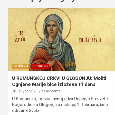
DRUŠTVO
GLOGONJ
U RUMUNSKOJ CRKVI U GLOGONJU: Mošti
Ognjene Marije biće izložene tri dana
20. јануар 2026.
dakicorama
U Rumunskoj pravoslavnoj crkvi Uspenja Presvete
Bogorodice u Glogonju u nedelju, 1. februara, biće
održana Sveta…