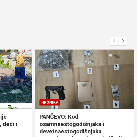
HRONIKA
ije
PANČEVO: Kod
 deci i
osamnaestogodišnjaka i
devetnaestogodišnjaka