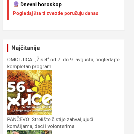
Dnevni horoskop
Pogledaj šta ti zvezde poručuju danas
Najčitanije
OMOLJICA: „Žisel“ od 7. do 9. avgusta, pogledajte
kompletan program
PANČEVO: Strelište čistije zahvaljujući
komšijama, deci i volonterima