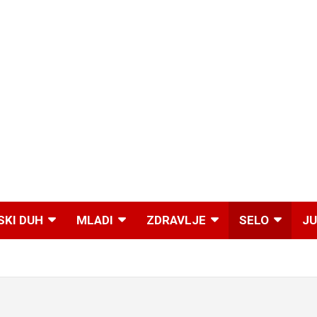
SKI DUH
MLADI
ZDRAVLJE
SELO
JU