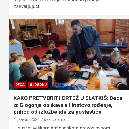
zahvaljujući…
DECA
GLOGONJ
KAKO PRETVORITI CRTEŽ U SLATKIŠ: Deca
iz Glogonja oslikavala Hristovo rođenje,
prihod od izložbe ide za poslastice
4. јануар 2024.
dakicorama
U susret velikom hrišćanskom pravoslavnom