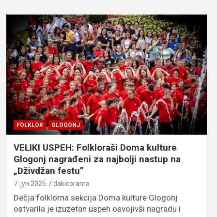
FOLKLOR
GLOGONJ
VELIKI USPEH: Folkloraši Doma kulture
Glogonj nagrađeni za najbolji nastup na
„Dživdžan festu”
7. јун 2025.
dakicorama
Dečja folklorna sekcija Doma kulture Glogonj
ostvarila je izuzetan uspeh osvojivši nagradu i