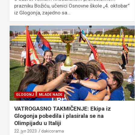
prazniku Božiću, učenici Osnovne škole „4. oktobar”
iz Glogonja, zajedno sa…
GLOGONJ
MLADE NADE
VATROGASNO TAKMIČENJE: Ekipa iz
Glogonja pobedila i plasirala se na
Olimpijadu u Italiji
22. јул 2023.
dakicorama