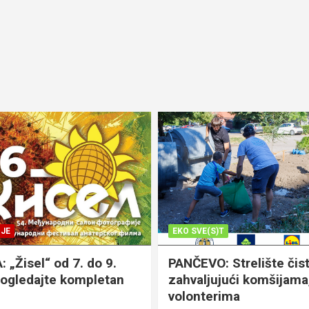
JE
EKO SVE(S)T
„Žisel“ od 7. do 9.
PANČEVO: Strelište čist
pogledajte kompletan
zahvaljujući komšijama,
volonterima