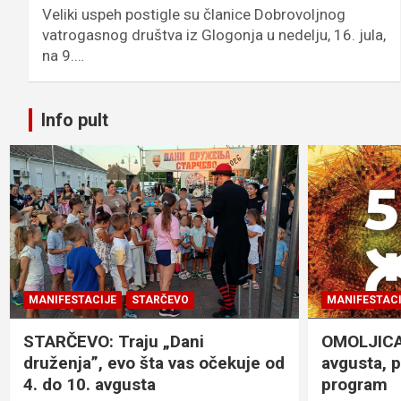
Veliki uspeh postigle su članice Dobrovoljnog
vatrogasnog društva iz Glogonja u nedelju, 16. jula,
na 9.…
Info pult
MANIFESTACIJE
STARČEVO
MANIFESTACI
STARČEVO: Traju „Dani
OMOLJICA: 
druženja”, evo šta vas očekuje od
avgusta, 
4. do 10. avgusta
program