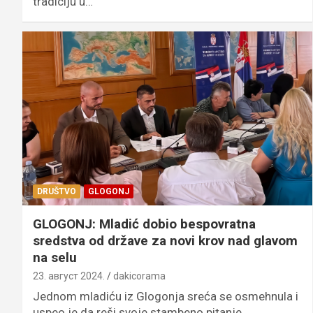
tradiciju u…
DRUŠTVO
GLOGONJ
GLOGONJ: Mladić dobio bespovratna
sredstva od države za novi krov nad glavom
na selu
23. август 2024.
dakicorama
Jednom mladiću iz Glogonja sreća se osmehnula i
uspeo je da reši svoje stambeno pitanje