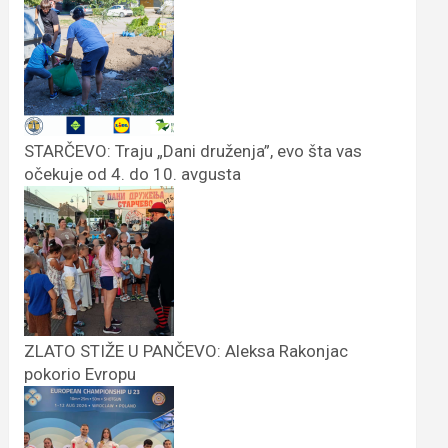
STARČEVO: Traju „Dani druženja”, evo šta vas
očekuje od 4. do 10. avgusta
ZLATO STIŽE U PANČEVO: Aleksa Rakonjac
pokorio Evropu