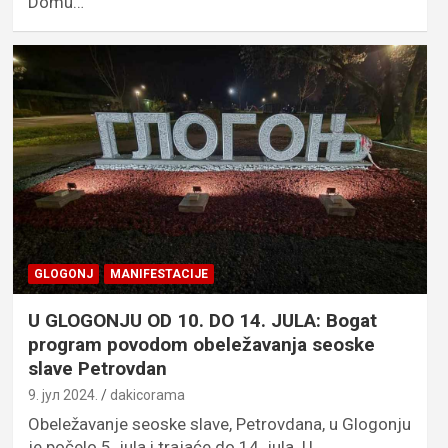
Domu…
GLOGONJ
MANIFESTACIJE
U GLOGONJU OD 10. DO 14. JULA: Bogat
program povodom obeležavanja seoske
slave Petrovdan
9. јул 2024.
dakicorama
Obeležavanje seoske slave, Petrovdana, u Glogonju
je počelo 5. jula i trajaće do 14. jula. U…