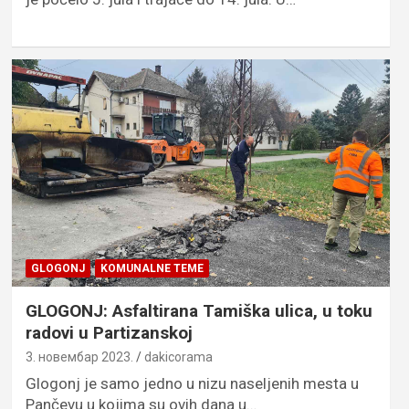
GLOGONJ
KOMUNALNE TEME
GLOGONJ: Asfaltirana Tamiška ulica, u toku
radovi u Partizanskoj
3. новембар 2023.
dakicorama
Glogonj je samo jedno u nizu naseljenih mesta u
Pančevu u kojima su ovih dana u…