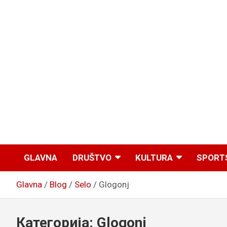
GLAVNA
DRUŠTVO
KULTURA
SPORT
Glavna
Blog
Selo
Glogonj
Категорија:
Glogonj