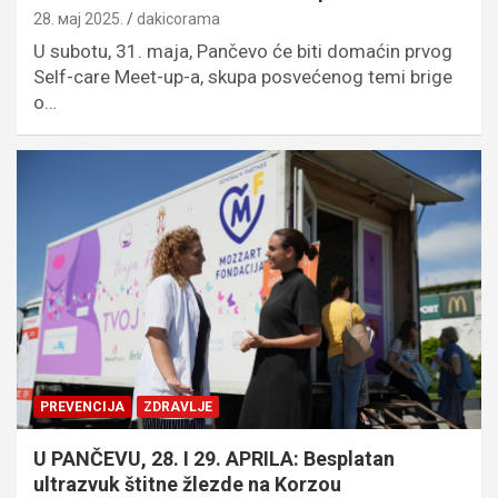
28. мај 2025.
dakicorama
U subotu, 31. maja, Pančevo će biti domaćin prvog
Self-care Meet-up-a, skupa posvećenog temi brige
o…
PREVENCIJA
ZDRAVLJE
U PANČEVU, 28. I 29. APRILA: Besplatan
ultrazvuk štitne žlezde na Korzou