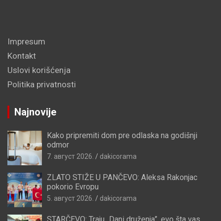
Impresum
Kontakt
Uslovi korišćenja
Politika privatnosti
Najnovije
Kako pripremiti dom pre odlaska na godišnji
odmor
7. август 2026.
dakicorama
ZLATO STIŽE U PANČEVO: Aleksa Rakonjac
pokorio Evropu
5. август 2026.
dakicorama
STARČEVO: Traju „Dani druženja”, evo šta vas