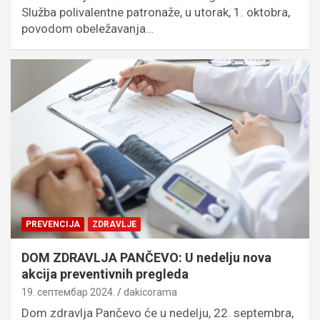
Služba polivalentne patronaže, u utorak, 1. oktobra,
povodom obeležavanja…
PREVENCIJA
ZDRAVLJE
DOM ZDRAVLJA PANČEVO: U nedelju nova
akcija preventivnih pregleda
19. септембар 2024.
dakicorama
Dom zdravlja Pančevo će u nedelju, 22. septembra,