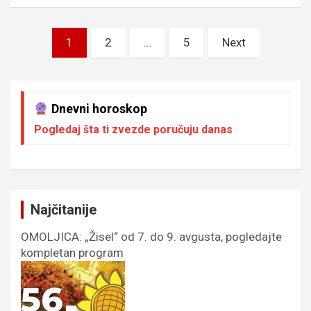
Пагинација
1
2
…
5
Next
чланака
Dnevni horoskop
Pogledaj šta ti zvezde poručuju danas
Najčitanije
OMOLJICA: „Žisel“ od 7. do 9. avgusta, pogledajte
kompletan program