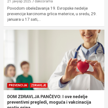
21. јануар 2025.
dakicorama
Povodom obeležavanja 19. Evropske nedelje
prevencije karcinoma grlica materice, u sredu, 29.
januara u 17 sati,…
PREVENCIJA
ZDRAVLJE
DOM ZDRAVLJA PANČEVO: I ove nedelje
preventivni pregledi, moguća i vakcinacija
protiv gripa