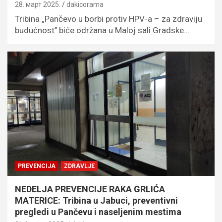
28. март 2025.
dakicorama
Tribina „Pančevo u borbi protiv HPV-a – za zdraviju
budućnost’’ biće održana u Maloj sali Gradske…
PREVENCIJA
ZDRAVLJE
NEDELJA PREVENCIJE RAKA GRLIĆA
MATERICE: Tribina u Jabuci, preventivni
pregledi u Pančevu i naseljenim mestima