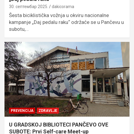
30. септембар 2025.
dakicorama
Šesta biciklistička vožnja u okviru nacionalne
kampanje „Daj pedalu raku“ održaće se u Pančevu u
subotu,…
PREVENCIJA
ZDRAVLJE
U GRADSKOJ BIBLIOTECI PANČEVO OVE
SUBOTE: Prvi Self-care Meet-up