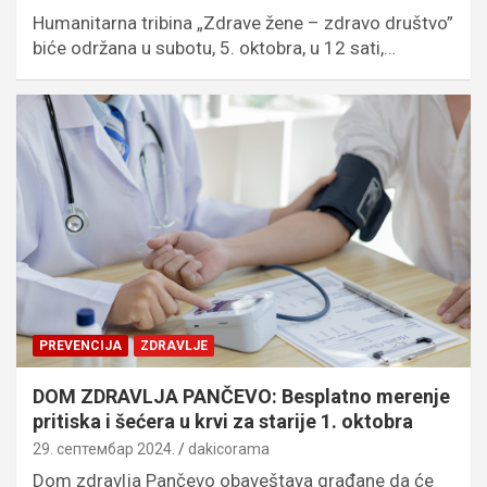
Humanitarna tribina „Zdrave žene – zdravo društvo”
biće održana u subotu, 5. oktobra, u 12 sati,…
PREVENCIJA
ZDRAVLJE
DOM ZDRAVLJA PANČEVO: Besplatno merenje
pritiska i šećera u krvi za starije 1. oktobra
29. септембар 2024.
dakicorama
Dom zdravlja Pančevo obaveštava građane da će