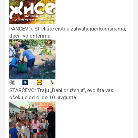
PANČEVO: Strelište čistije zahvaljujući komšijama,
deci i volonterima
STARČEVO: Traju „Dani druženja”, evo šta vas
očekuje od 4. do 10. avgusta