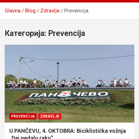
Glavna
Blog
Zdravlje
Prevencija
Категорија:
Prevencija
PREVENCIJA
ZDRAVLJE
U PANČEVU, 4. OKTOBRA: Biciklistička vožnja
„Daj pedalu raku”