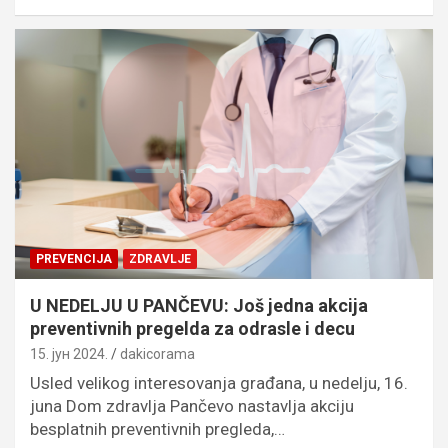
PREVENCIJA
ZDRAVLJE
U NEDELJU U PANČEVU: Još jedna akcija
preventivnih pregelda za odrasle i decu
15. јун 2024.
dakicorama
Usled velikog interesovanja građana, u nedelju, 16.
juna Dom zdravlja Pančevo nastavlja akciju
besplatnih preventivnih pregleda,…