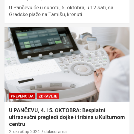
U Pančevu će u subotu, 5. oktobra, u 12 sati, sa
Gradske plaže na Tamišu, krenuti…
PREVENCIJA
ZDRAVLJE
U PANČEVU, 4. I 5. OKTOBRA: Besplatni
ultrazvučni pregledi dojke i tribina u Kulturnom
centru
2. октобар 2024.
dakicorama