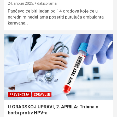
24. април 2025.
dakicorama
Pančevo će biti jedan od 14 gradova koje će u
narednim nedeljama posetiti putujuća ambulanta
karavana…
PREVENCIJA
ZDRAVLJE
U GRADSKOJ UPRAVI, 2. APRILA: Tribina o
borbi protiv HPV-a