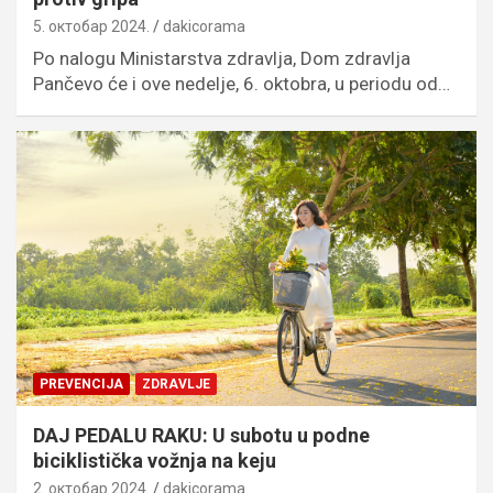
5. октобар 2024.
dakicorama
Po nalogu Ministarstva zdravlja, Dom zdravlja
Pančevo će i ove nedelje, 6. oktobra, u periodu od…
PREVENCIJA
ZDRAVLJE
DAJ PEDALU RAKU: U subotu u podne
biciklistička vožnja na keju
2. октобар 2024.
dakicorama