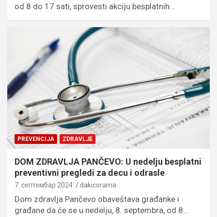
od 8 do 17 sati, sprovesti akciju besplatnih…
PREVENCIJA
ZDRAVLJE
DOM ZDRAVLJA PANČEVO: U nedelju besplatni
preventivni pregledi za decu i odrasle
7. септембар 2024.
dakicorama
Dom zdravlja Pančevo obaveštava građanke i
građane da će se u nedelju, 8. septembra, od 8…