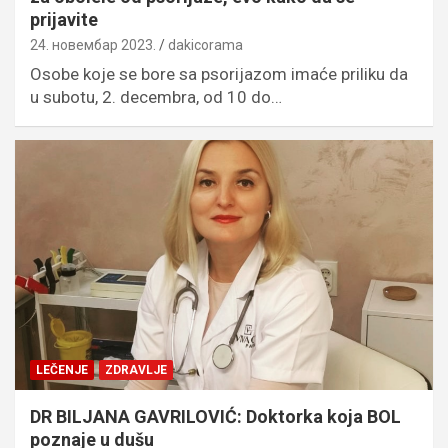
prijavite
24. новембар 2023.
dakicorama
Osobe koje se bore sa psorijazom imaće priliku da
u subotu, 2. decembra, od 10 do…
LEČENJE
ZDRAVLJE
DR BILJANA GAVRILOVIĆ: Doktorka koja BOL
poznaje u dušu