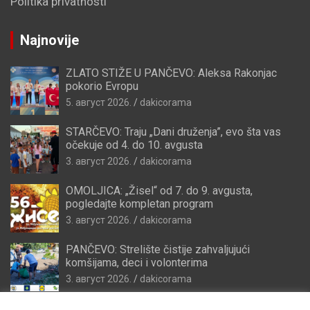
Politika privatnosti
Najnovije
ZLATO STIŽE U PANČEVO: Aleksa Rakonjac
pokorio Evropu
5. август 2026.
dakicorama
STARČEVO: Traju „Dani druženja”, evo šta vas
očekuje od 4. do 10. avgusta
3. август 2026.
dakicorama
OMOLJICA: „Žisel“ od 7. do 9. avgusta,
pogledajte kompletan program
3. август 2026.
dakicorama
PANČEVO: Strelište čistije zahvaljujući
komšijama, deci i volonterima
3. август 2026.
dakicorama