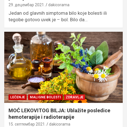
29. децембар 2021.
dakicorama
Jedan od glavnih simptoma bilo koje bolesti ili
tegobe gotovo uvek je – bol. Bilo da…
LEČENJE
MALIGNE BOLESTI
ZDRAVLJE
MOĆ LEKOVITOG BILJA: Ublažite posledice
hemoterapije i radioterapije
15. септембар 2021.
dakicorama