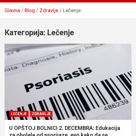
Glavna
Blog
Zdravlje
Lečenje
Категорија:
Lečenje
LEČENJE
ZDRAVLJE
U OPŠTOJ BOLNICI 2. DECEMBRA: Edukacija
za obolele od psorijaze, evo kako da se