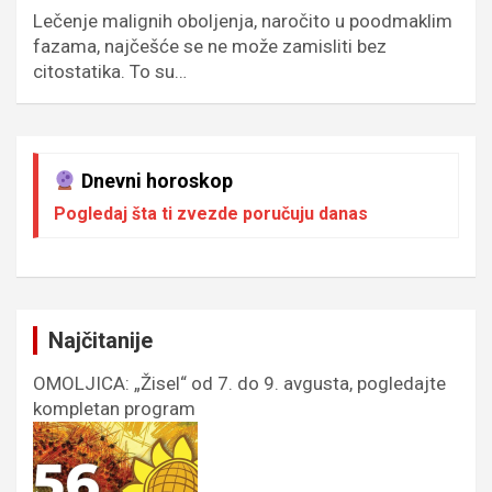
Lečenje malignih oboljenja, naročito u poodmaklim
fazama, najčešće se ne može zamisliti bez
citostatika. To su…
Dnevni horoskop
Pogledaj šta ti zvezde poručuju danas
Najčitanije
OMOLJICA: „Žisel“ od 7. do 9. avgusta, pogledajte
kompletan program