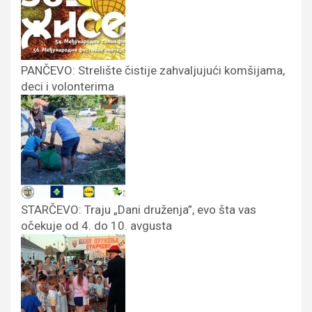
PANČEVO: Strelište čistije zahvaljujući komšijama,
deci i volonterima
STARČEVO: Traju „Dani druženja”, evo šta vas
očekuje od 4. do 10. avgusta