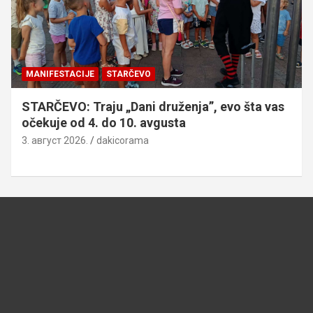
MANIFESTACIJE
STARČEVO
STARČEVO: Traju „Dani druženja”, evo šta vas
očekuje od 4. do 10. avgusta
3. август 2026.
dakicorama