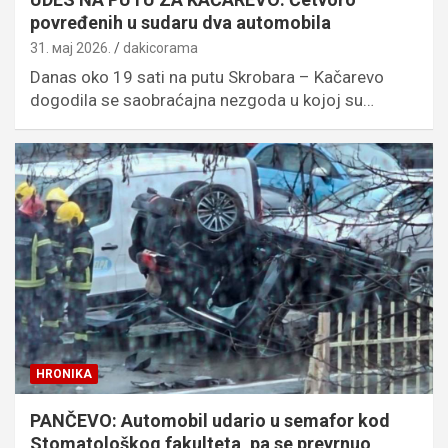
povređenih u sudaru dva automobila
31. мај 2026.
dakicorama
Danas oko 19 sati na putu Skrobara – Kačarevo
dogodila se saobraćajna nezgoda u kojoj su…
HRONIKA
PANČEVO: Automobil udario u semafor kod
Stomatološkog fakulteta, pa se prevrnuo