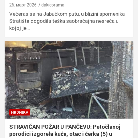
26. март 2026.
dakicorama
Večeras se na Jabučkom putu, u blizini spomenika
Stratište dogodila teška saobraćajna nesreća u
kojoj je…
HRONIKA
STRAVIČAN POŽAR U PANČEVU: Petočlanoj
porodici izgorela kuća, otac i ćerka (5) u