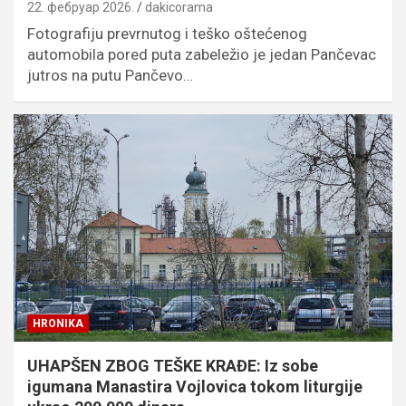
22. фебруар 2026.
dakicorama
Fotografiju prevrnutog i teško oštećenog
automobila pored puta zabeležio je jedan Pančevac
jutros na putu Pančevo…
HRONIKA
UHAPŠEN ZBOG TEŠKE KRAĐE: Iz sobe
igumana Manastira Vojlovica tokom liturgije