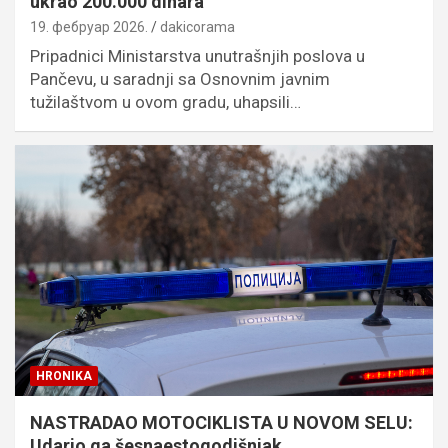
ukrao 200.000 dinara
19. фебруар 2026.
dakicorama
Pripadnici Ministarstva unutrašnjih poslova u
Pančevu, u saradnji sa Osnovnim javnim
tužilaštvom u ovom gradu, uhapsili…
HRONIKA
NASTRADAO MOTOCIKLISTA U NOVOM SELU:
Udario ga šesnaestogodišnjak