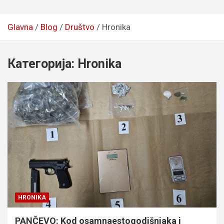
Glavna
Blog
Društvo
Hronika
Категорија:
Hronika
HRONIKA
PANČEVO: Kod osamnaestogodišnjaka i