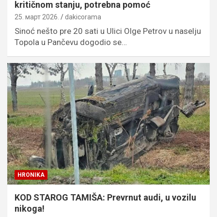
kritičnom stanju, potrebna pomoć
25. март 2026.
dakicorama
Sinoć nešto pre 20 sati u Ulici Olge Petrov u naselju
Topola u Pančevu dogodio se…
HRONIKA
KOD STAROG TAMIŠA: Prevrnut audi, u vozilu
nikoga!