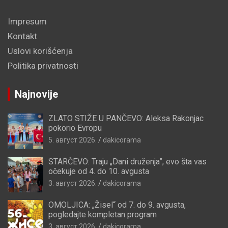
Impresum
Kontakt
Uslovi korišćenja
Politika privatnosti
Najnovije
ZLATO STIŽE U PANČEVO: Aleksa Rakonjac
pokorio Evropu
5. август 2026.
dakicorama
STARČEVO: Traju „Dani druženja”, evo šta vas
očekuje od 4. do 10. avgusta
3. август 2026.
dakicorama
OMOLJICA: „Žisel“ od 7. do 9. avgusta,
pogledajte kompletan program
3. август 2026.
dakicorama