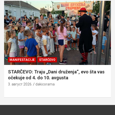
MANIFESTACIJE
STARČEVO
STARČEVO: Traju „Dani druženja”, evo šta vas
očekuje od 4. do 10. avgusta
3. август 2026.
dakicorama