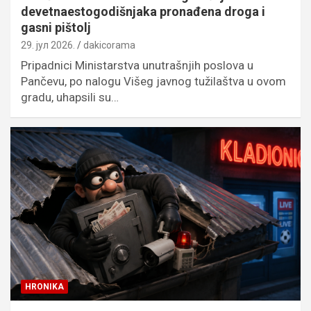
devetnaestogodišnjaka pronađena droga i
gasni pištolj
29. јул 2026.
dakicorama
Pripadnici Ministarstva unutrašnjih poslova u
Pančevu, po nalogu Višeg javnog tužilaštva u ovom
gradu, uhapsili su…
HRONIKA