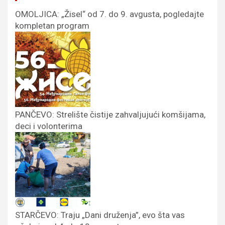
OMOLJICA: „Žisel“ od 7. do 9. avgusta, pogledajte
kompletan program
PANČEVO: Strelište čistije zahvaljujući komšijama,
deci i volonterima
STARČEVO: Traju „Dani druženja”, evo šta vas