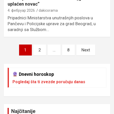
uplaćen novac”
4. фебруар 2026.
dakicorama
Pripadnici Ministarstva unutrašnjih poslova u
Pančevu i Policijske uprave za grad Beograd, u
saradnji sa Službom…
Пагинација
1
2
…
8
Next
чланака
Dnevni horoskop
Pogledaj šta ti zvezde poručuju danas
Najčitanije