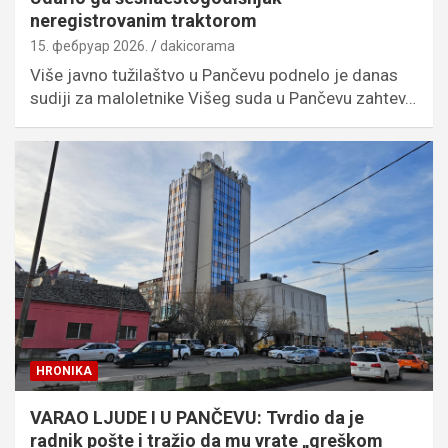
neregistrovanim traktorom
15. фебруар 2026.
dakicorama
Više javno tužilaštvo u Pančevu podnelo je danas
sudiji za maloletnike Višeg suda u Pančevu zahtev…
HRONIKA
VARAO LJUDE I U PANČEVU: Tvrdio da je
radnik pošte i tražio da mu vrate „greškom