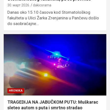
30. март 2026.
dakicorama
Danas oko 15.10 časova kod Stomatološkog
fakulteta u Ulici Žarka Zrenjanina u Pančevu došlo
do saobraćajne…
HRONIKA
TRAGEDIJA NA JABUČKOM PUTU: Muškarac
sleteo autom s puta i smrtno stradao