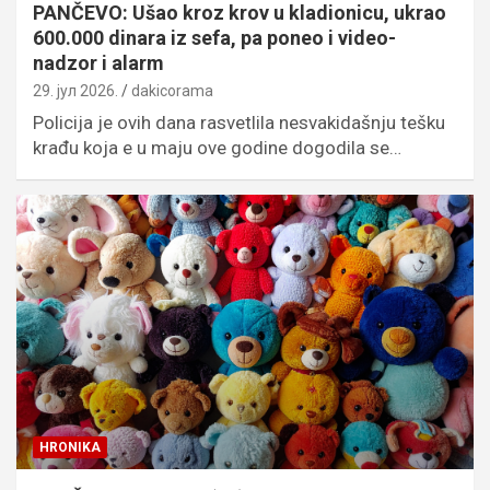
PANČEVO: Ušao kroz krov u kladionicu, ukrao
600.000 dinara iz sefa, pa poneo i video-
nadzor i alarm
29. јул 2026.
dakicorama
Policija je ovih dana rasvetlila nesvakidašnju tešku
krađu koja e u maju ove godine dogodila se…
HRONIKA