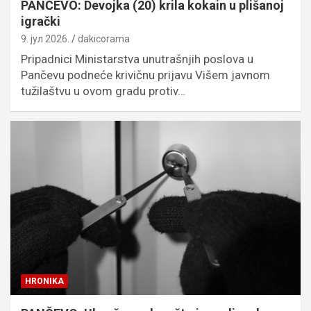
PANČEVO: Devojka (20) krila kokain u plišanoj
igrački
9. јул 2026.
dakicorama
Pripadnici Ministarstva unutrašnjih poslova u
Pančevu podneće krivičnu prijavu Višem javnom
tužilaštvu u ovom gradu protiv…
HRONIKA