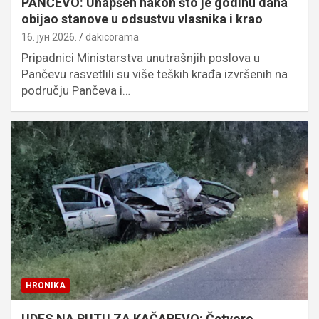
PANČEVO: Uhapšen nakon što je godinu dana
obijao stanove u odsustvu vlasnika i krao
16. јун 2026.
dakicorama
Pripadnici Ministarstva unutrašnjih poslova u
Pančevu rasvetlili su više teških krađa izvršenih na
području Pančeva i…
HRONIKA
UDES NA PUTU ZA KAČAREVO: Četvoro