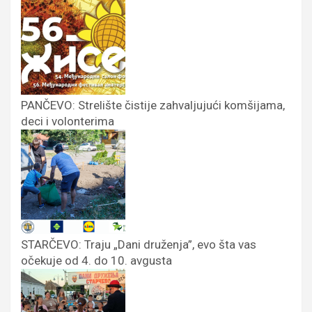
PANČEVO: Strelište čistije zahvaljujući komšijama,
deci i volonterima
STARČEVO: Traju „Dani druženja”, evo šta vas
očekuje od 4. do 10. avgusta