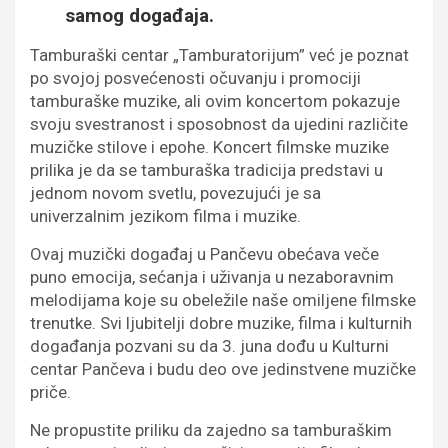
samog događaja.
Tamburaški centar „Tamburatorijum” već je poznat
po svojoj posvećenosti očuvanju i promociji
tamburaške muzike, ali ovim koncertom pokazuje
svoju svestranost i sposobnost da ujedini različite
muzičke stilove i epohe. Koncert filmske muzike
prilika je da se tamburaška tradicija predstavi u
jednom novom svetlu, povezujući je sa
univerzalnim jezikom filma i muzike.
Ovaj muzički događaj u Pančevu obećava veče
puno emocija, sećanja i uživanja u nezaboravnim
melodijama koje su obeležile naše omiljene filmske
trenutke. Svi ljubitelji dobre muzike, filma i kulturnih
događanja pozvani su da 3. juna dođu u Kulturni
centar Pančeva i budu deo ove jedinstvene muzičke
priče.
Ne propustite priliku da zajedno sa tamburaškim