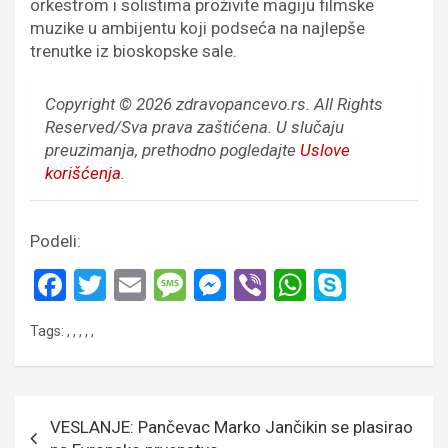
orkestrom i solistima proživite magiju filmske
muzike u ambijentu koji podseća na najlepše
trenutke iz bioskopske sale.
Copyright © 2026 zdravopancevo.rs. All Rights
Reserved/Sva prava zaštićena.
U slučaju
preuzimanja, prethodno pogledajte
Uslove
korišćenja
.
Podeli:
F
T
E
M
M
Vi
W
S
a
wi
m
es
es
b
h
ky
Tags:
,
,
,
,
,
ce
tt
ail
s
se
er
at
p
b
er
a
n
s
e
o
g
g
A
Кретање
VESLANJE: Pančevac Marko Jančikin se plasirao
o
e
er
p
чланка