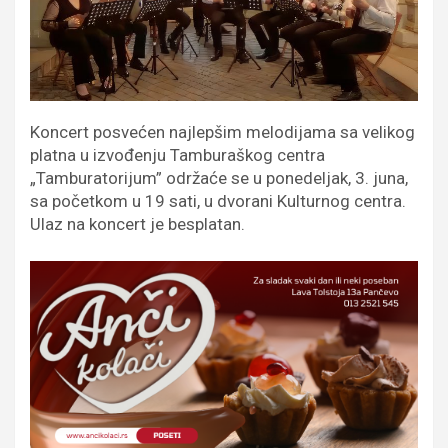
Koncert posvećen najlepšim melodijama sa velikog
platna u izvođenju Tamburaškog centra
„Tamburatorijum” održaće se u ponedeljak, 3. juna,
sa početkom u 19 sati, u dvorani Kulturnog centra.
Ulaz na koncert je besplatan.