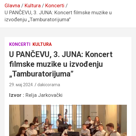
Glavna
Kultura
Koncerti
U PANČEVU, 3. JUNA: Koncert filmske muzike u
izvođenju „Tamburatorijuma”
KONCERTI
KULTURA
U PANČEVU, 3. JUNA: Koncert
filmske muzike u izvođenju
„Tamburatorijuma”
29. мај 2024.
dakicorama
Izvor :
Relja Jarkovački