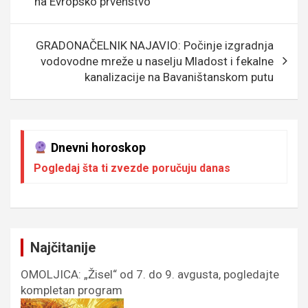
na Evropsko prvenstvo
k
p
GRADONAČELNIK NAJAVIO: Počinje izgradnja
vodovodne mreže u naselju Mladost i fekalne
kanalizacije na Bavaništanskom putu
Dnevni horoskop
Pogledaj šta ti zvezde poručuju danas
Najčitanije
OMOLJICA: „Žisel“ od 7. do 9. avgusta, pogledajte
kompletan program