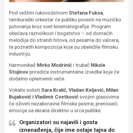
Pod veštim rukovodstvom
Stefana Fuksa
,
tamburaški orkestar će publiku povesti na muzičko
putovanje kroz svet kinematografije. Program
obećava raznolikost i bogatstvo – od domaćih
melodija do stranih hitova, od pesama do valcera,
te poznatih kompozicija koje su obeležile filmsku
industriju.
Harmonikaš
Mirko Modrinić
i trubač
Nikola
Stojinov
prirediće instrumentalne izvedbe koje će
dodatno oplemeniti veče.
Vokalni solisti
Sara Kralić, Vladan Keljević, Milan
Bujaković i Vladimir Cvetković
svojim glasovima
će oživeti nezaboravne filmske pesme, prenoseći
emocije sa ekrana direktno u srca publike.
Organizatori su najavili i gosta
iznenađenja, čije ime ostaje tajna do