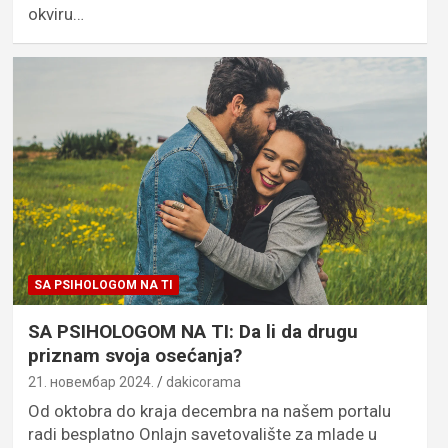
okviru…
SA PSIHOLOGOM NA TI
SA PSIHOLOGOM NA TI: Da li da drugu
priznam svoja osećanja?
21. новембар 2024.
dakicorama
Od oktobra do kraja decembra na našem portalu
radi besplatno Onlajn savetovalište za mlade u