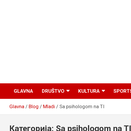
GLAVNA
DRUŠTVO
KULTURA
SPORT
Glavna
Blog
Mladi
Sa psihologom na TI
Категорија:
Sa psihologom na T