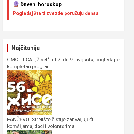
Dnevni horoskop
Pogledaj šta ti zvezde poručuju danas
Najčitanije
OMOLJICA: „Žisel“ od 7. do 9. avgusta, pogledajte
kompletan program
PANČEVO: Strelište čistije zahvaljujući
komšijama, deci i volonterima