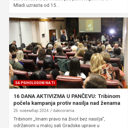
Mladi uzrasta od 15…
SA PSIHOLOGOM NA TI
16 DANA AKTIVIZMA U PANČEVU: Tribinom
počela kampanja protiv nasilja nad ženama
26. новембар 2024.
dakicorama
Tribinom „Imam pravo na život bez nasilja“,
održanom u maloj sali Gradske uprave u