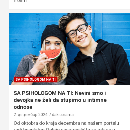
okviru…
SA PSIHOLOGOM NA TI
SA PSIHOLOGOM NA TI: Nevini smo i
devojka ne želi da stupimo u intimne
odnose
2. децембар 2024.
dakicorama
Od oktobra do kraja decembra na našem portalu
radi besplatno Onlajn savetovalište za mlade u