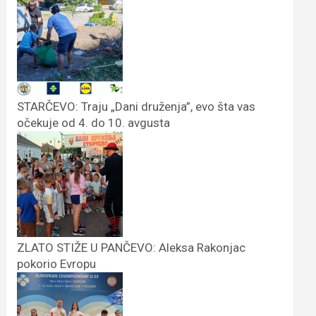
STARČEVO: Traju „Dani druženja”, evo šta vas
očekuje od 4. do 10. avgusta
ZLATO STIŽE U PANČEVO: Aleksa Rakonjac
pokorio Evropu