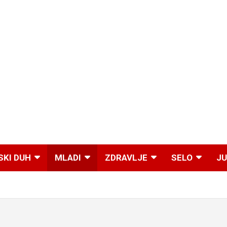
SKI DUH
MLADI
ZDRAVLJE
SELO
JU
I