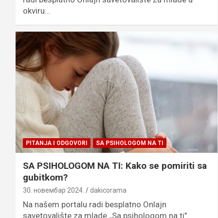
okviru…
PITANJA I ODGOVORI
SA PSIHOLOGOM NA TI
SA PSIHOLOGOM NA TI: Kako se pomiriti sa
gubitkom?
30. новембар 2024.
dakicorama
Na našem portalu radi besplatno Onlajn
savetovalište za mlade „Sa psihologom na ti”.