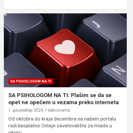
SA PSIHOLOGOM NA TI
SA PSIHOLOGOM NA TI: Plašim se da se
opet ne opečem u vezama preko interneta
1. децембар 2024.
dakicorama
Od oktobra do kraja decembra na našem portalu
radi besplatno Onlajn savetovalište za mlade u
okviru…