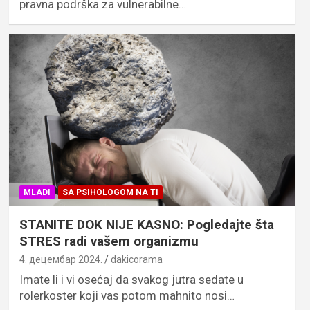
pravna podrška za vulnerabilne…
MLADI
SA PSIHOLOGOM NA TI
STANITE DOK NIJE KASNO: Pogledajte šta
STRES radi vašem organizmu
4. децембар 2024.
dakicorama
Imate li i vi osećaj da svakog jutra sedate u
rolerkoster koji vas potom mahnito nosi…