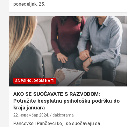
ponedeljak, 25.…
SA PSIHOLOGOM NA TI
AKO SE SUOČAVATE S RAZVODOM:
Potražite besplatnu psihološku podršku do
kraja januara
22. новембар 2024.
dakicorama
Pančevke i Pančevci koji se suočavaju sa