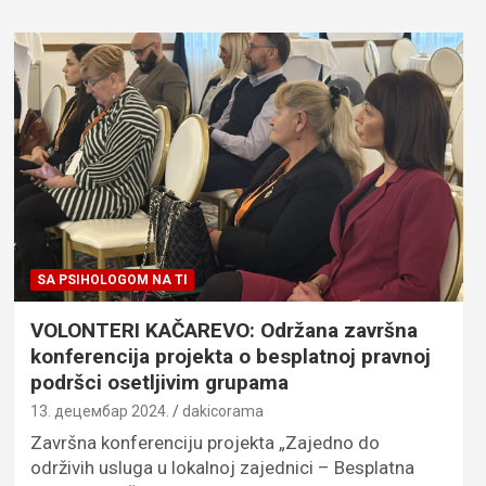
SA PSIHOLOGOM NA TI
VOLONTERI KAČAREVO: Održana završna
konferencija projekta o besplatnoj pravnoj
podršci osetljivim grupama
13. децембар 2024.
dakicorama
Završna konferenciju projekta „Zajedno do
održivih usluga u lokalnoj zajednici – Besplatna