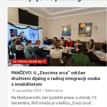
SA PSIHOLOGOM NA TI
PANČEVO: U „Zvucima srca” održan
društveni dijalog o radnoj integraciji osoba
s invaliditetom
14. децембар 2024.
dakicorama
Na Međunarodni dan ljudskih prava, u utorak, 10.
decembra, IRIS mreža je u kafiću „Zvuci srca”…