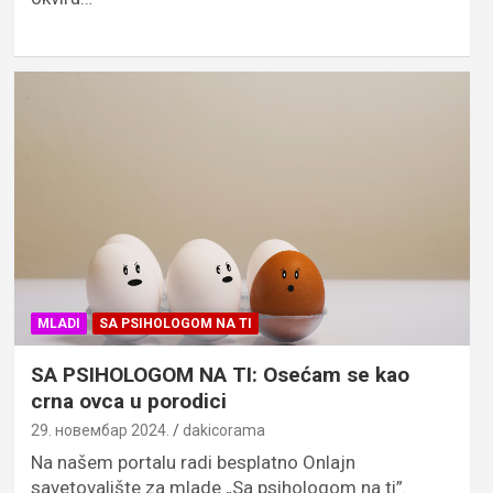
MLADI
SA PSIHOLOGOM NA TI
SA PSIHOLOGOM NA TI: Osećam se kao
crna ovca u porodici
29. новембар 2024.
dakicorama
Na našem portalu radi besplatno Onlajn
savetovalište za mlade „Sa psihologom na ti”.