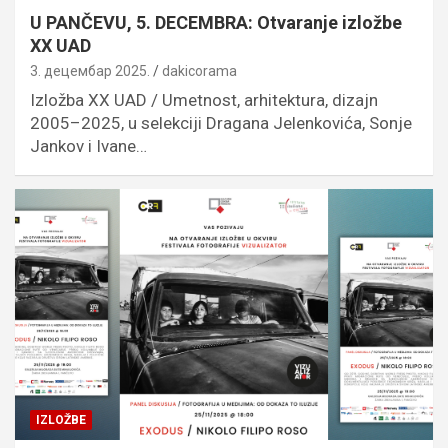
U PANČEVU, 5. DECEMBRA: Otvaranje izložbe
XX UAD
3. децембар 2025.
dakicorama
Izložba XX UAD / Umetnost, arhitektura, dizajn
2005–2025, u selekciji Dragana Jelenkovića, Sonje
Jankov i Ivane…
IZLOŽBE