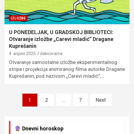
IZLOŽBE
U PONEDELJAK, U GRADSKOJ BIBLIOTECI:
Otvaranje izložbe „Carevi mladić” Dragane
Kuprešanin
4. април 2025.
dakicorama
Otvaranje samostalne izložbe eksperimentalnog
stripa i projekcija animiranog filma autorke Dragane
Kuprešanin, pod nazivom „Carevi mladić”,…
Пагинација
1
2
…
7
Next
чланака
Dnevni horoskop