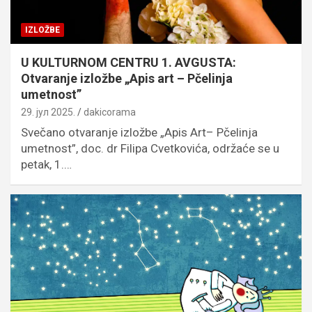
IZLOŽBE
U KULTURNOM CENTRU 1. AVGUSTA:
Otvaranje izložbe „Apis art – Pčelinja
umetnost”
29. јул 2025.
dakicorama
Svečano otvaranje izložbe „Apis Art– Pčelinja
umetnost”, doc. dr Filipa Cvetkovića, održaće se u
petak, 1.…