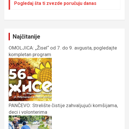
Pogledaj šta ti zvezde poručuju danas
Najčitanije
OMOLJICA: „Žisel“ od 7. do 9. avgusta, pogledajte
kompletan program
PANČEVO: Strelište čistije zahvaljujući komšijama,
deci i volonterima