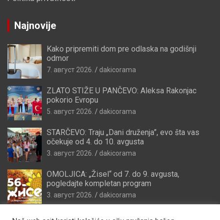
Najnovije
Kako pripremiti dom pre odlaska na godišnji
odmor
7. август 2026.
dakicorama
ZLATO STIŽE U PANČEVO: Aleksa Rakonjac
pokorio Evropu
5. август 2026.
dakicorama
STARČEVO: Traju „Dani druženja”, evo šta vas
očekuje od 4. do 10. avgusta
3. август 2026.
dakicorama
OMOLJICA: „Žisel“ od 7. do 9. avgusta,
pogledajte kompletan program
3. август 2026.
dakicorama