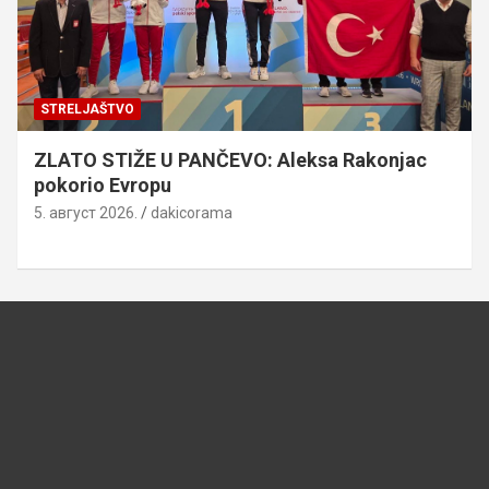
STRELJAŠTVO
ZLATO STIŽE U PANČEVO: Aleksa Rakonjac
pokorio Evropu
5. август 2026.
dakicorama