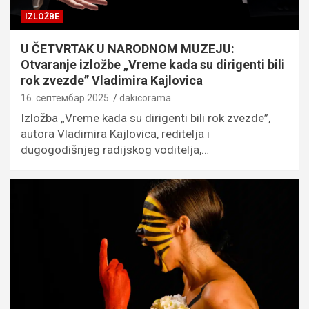
IZLOŽBE
U ČETVRTAK U NARODNOM MUZEJU:
Otvaranje izložbe „Vreme kada su dirigenti bili
rok zvezde” Vladimira Kajlovica
16. септембар 2025.
dakicorama
Izložba „Vreme kada su dirigenti bili rok zvezde”,
autora Vladimira Kajlovica, reditelja i
dugogodišnjeg radijskog voditelja,…