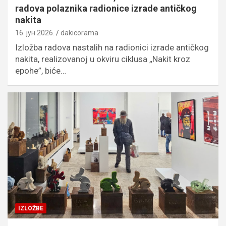
radova polaznika radionice izrade antičkog
nakita
16. јун 2026.
dakicorama
Izložba radova nastalih na radionici izrade antičkog
nakita, realizovanoj u okviru ciklusa „Nakit kroz
epohe”, biće…
IZLOŽBE