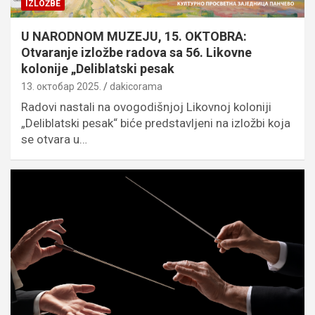
IZLOŽBE
U NARODNOM MUZEJU, 15. OKTOBRA:
Otvaranje izložbe radova sa 56. Likovne
kolonije „Deliblatski pesak
13. октобар 2025.
dakicorama
Radovi nastali na ovogodišnjoj Likovnoj koloniji
„Deliblatski pesak“ biće predstavljeni na izložbi koja
se otvara u…