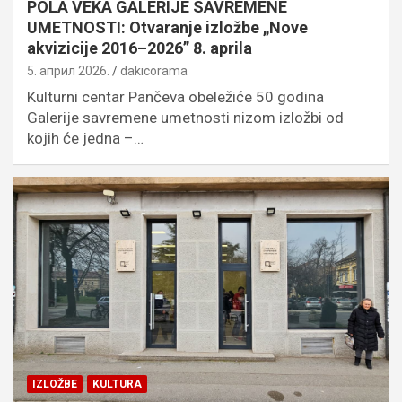
POLA VEKA GALERIJE SAVREMENE
UMETNOSTI: Otvaranje izložbe „Nove
akvizicije 2016–2026” 8. aprila
5. април 2026.
dakicorama
Kulturni centar Pančeva obeležiće 50 godina
Galerije savremene umetnosti nizom izložbi od
kojih će jedna –…
IZLOŽBE
KULTURA