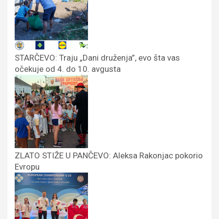
STARČEVO: Traju „Dani druženja”, evo šta vas
očekuje od 4. do 10. avgusta
ZLATO STIŽE U PANČEVO: Aleksa Rakonjac pokorio
Evropu