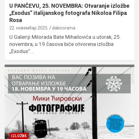
U PANČEVU, 25. NOVEMBRA: Otvaranje izložbe
„Exodus” italijanskog fotografa Nikoloa Filipa
Rosa
22. новембар 2025.
dakicorama
U Galeriji Milorada Bate Mihailovića u utorak, 25.
novembra, u 19 časova biće otvorena izložba
„Exodus”…
IZLOŽBE