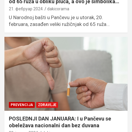
od 65 ruža u obliku pluća, a ovo je simbolika…
21. фебруар 2024.
dakicorama
U Narodnoj bašti u Pančevu je u utorak, 20.
februara, zasađen veliki ružičnjak od 65 ruža…
PREVENCIJA
ZDRAVLJE
POSLEDNJI DAN JANUARA: I u Pančevu se
obeležava nacionalni dan bez duvana