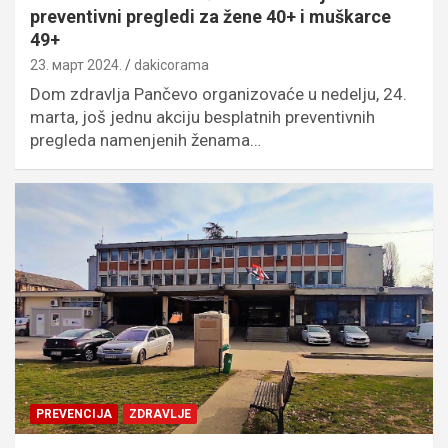
preventivni pregledi za žene 40+ i muškarce
49+
23. март 2024.
dakicorama
Dom zdravlja Pančevo organizovaće u nedelju, 24.
marta, još jednu akciju besplatnih preventivnih
pregleda namenjenih ženama…
PREVENCIJA
ZDRAVLJE