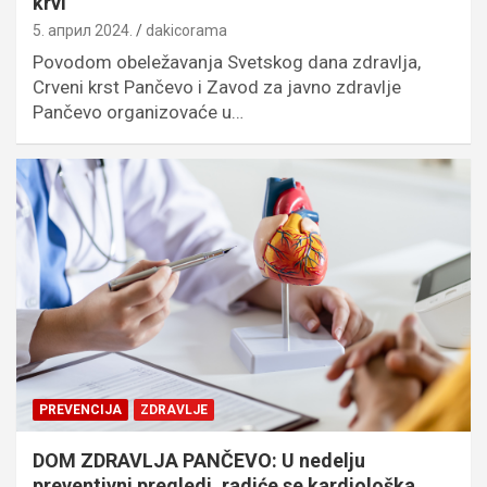
krvi
5. април 2024.
dakicorama
Povodom obeležavanja Svetskog dana zdravlja,
Crveni krst Pančevo i Zavod za javno zdravlje
Pančevo organizovaće u…
PREVENCIJA
ZDRAVLJE
DOM ZDRAVLJA PANČEVO: U nedelju
preventivni pregledi, radiće se kardiološka