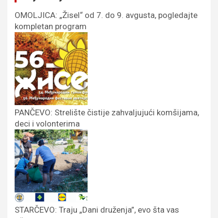
OMOLJICA: „Žisel“ od 7. do 9. avgusta, pogledajte
kompletan program
PANČEVO: Strelište čistije zahvaljujući komšijama,
deci i volonterima
STARČEVO: Traju „Dani druženja”, evo šta vas