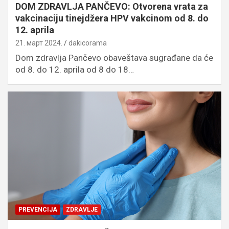
DOM ZDRAVLJA PANČEVO: Otvorena vrata za
vakcinaciju tinejdžera HPV vakcinom od 8. do
12. aprila
21. март 2024.
dakicorama
Dom zdravlja Pančevo obaveštava sugrađane da će
od 8. do 12. aprila od 8 do 18…
PREVENCIJA
ZDRAVLJE