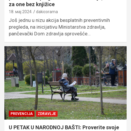
za one bez knjižice
18. мај 2024.
dakicorama
Još jednu u nizu akcija besplatnih preventivnih
pregleda, na inicijativu Ministarstva zdravlja,
pančevački Dom zdravlja sprovešće…
PREVENCIJA
ZDRAVLJE
U PETAK U NARODNOJ BAŠTI: Proverite svoje