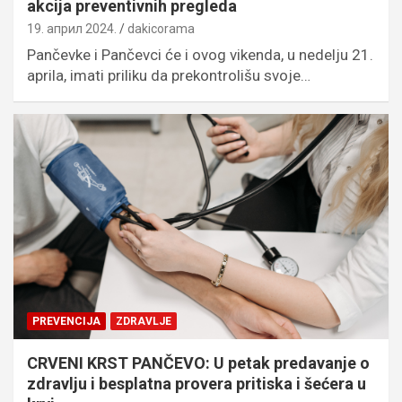
akcija preventivnih pregleda
19. април 2024.
dakicorama
Pančevke i Pančevci će i ovog vikenda, u nedelju 21.
aprila, imati priliku da prekontrolišu svoje…
PREVENCIJA
ZDRAVLJE
CRVENI KRST PANČEVO: U petak predavanje o
zdravlju i besplatna provera pritiska i šećera u