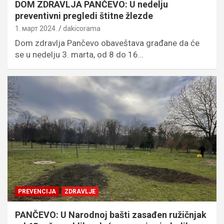
DOM ZDRAVLJA PANČEVO: U nedelju
preventivni pregledi štitne žlezde
1. март 2024.
dakicorama
Dom zdravlja Pančevo obaveštava građane da će
se u nedelju 3. marta, od 8 do 16…
PREVENCIJA
ZDRAVLJE
PANČEVO: U Narodnoj bašti zasađen ružičnjak