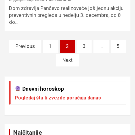
Dom zdravlja Pančevo realizovaće još jednu akciju
preventivnih pregleda u nedelju 3. decembra, od 8
do…
Пагинација
Previous
1
2
3
…
5
чланака
Next
Dnevni horoskop
Pogledaj šta ti zvezde poručuju danas
Najčitanije