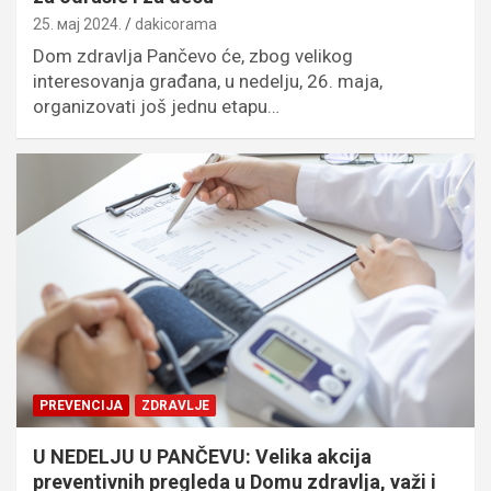
25. мај 2024.
dakicorama
Dom zdravlja Pančevo će, zbog velikog
interesovanja građana, u nedelju, 26. maja,
organizovati još jednu etapu…
PREVENCIJA
ZDRAVLJE
U NEDELJU U PANČEVU: Velika akcija
preventivnih pregleda u Domu zdravlja, važi i