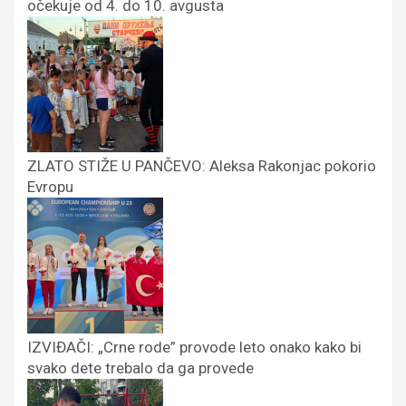
očekuje od 4. do 10. avgusta
ZLATO STIŽE U PANČEVO: Aleksa Rakonjac pokorio
Evropu
IZVIĐAČI: „Crne rode” provode leto onako kako bi
svako dete trebalo da ga provede