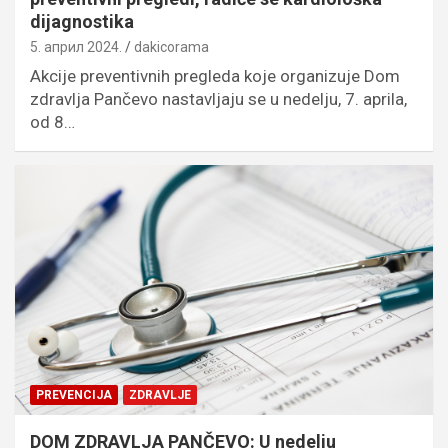
dijagnostika
5. април 2024.
dakicorama
Akcije preventivnih pregleda koje organizuje Dom
zdravlja Pančevo nastavljaju se u nedelju, 7. aprila,
od 8…
PREVENCIJA
ZDRAVLJE
DOM ZDRAVLJA PANČEVO: U nedelju