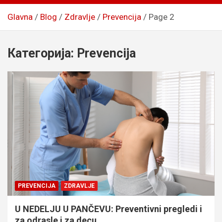
Glavna
Blog
Zdravlje
Prevencija
Page 2
Категорија:
Prevencija
PREVENCIJA
ZDRAVLJE
U NEDELJU U PANČEVU: Preventivni pregledi i
za odrasle i za decu