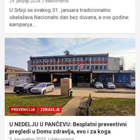
29. јануар 2024.
dakicorama
U Srbiji se svakog 31. januara tradicionalno
obeležava Nacionalni dan bez duvana, a ove godine
kampanja…
PREVENCIJA
ZDRAVLJE
U NEDELJU U PANČEVU: Besplatni preventivni
pregledi u Domu zdravlja, evo i za koga
2. децембар 2023.
dakicorama