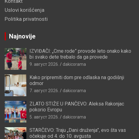
Kontakt
Uslovi korišćenja
Politika privatnosti
Najnovije
IZVIĐAČI: „Crne rode” provode leto onako kako
bi svako dete trebalo da ga provede
9. август 2026.
dakicorama
Kako pripremiti dom pre odlaska na godišnji
odmor
7. август 2026.
dakicorama
ZLATO STIŽE U PANČEVO: Aleksa Rakonjac
pokorio Evropu
5. август 2026.
dakicorama
STARČEVO: Traju „Dani druženja”, evo šta vas
očekuje od 4. do 10. avgusta