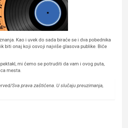
iznanja. Kao i uvek do sada biraće se i dva pobednika
k biti onaj koji osvoji najviše glasova publike. Biće
spektakl, mi ćemo se potruditi da vam i ovog puta,
ica mesta.
erved/Sva prava zaštićena.
U slučaju preuzimanja,