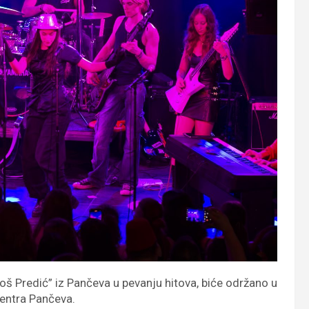
oš Predić” iz Pančeva u pevanju hitova, biće održano u
centra Pančeva.