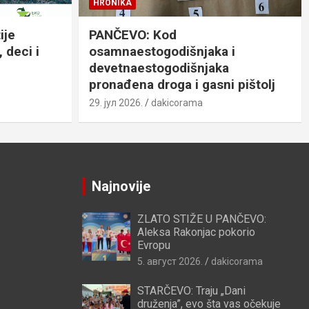
HRONIKA
ije
PANČEVO: Kod
 deci i
osamnaestogodišnjaka i
devetnaestogodišnjaka
pronađena droga i gasni pištolj
29. јул 2026.
dakicorama
Najnovije
ZLATO STIŽE U PANČEVO:
Aleksa Rakonjac pokorio
Evropu
5. август 2026.
dakicorama
STARČEVO: Traju „Dani
druženja”, evo šta vas očekuje