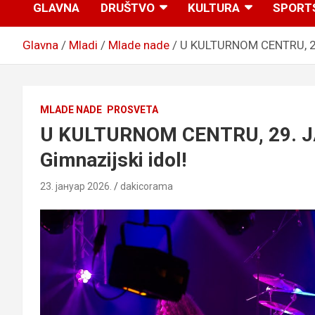
GLAVNA
DRUŠTVO
KULTURA
SPORT
Glavna
Mladi
Mlade nade
U KULTURNOM CENTRU, 29.
MLADE NADE
PROSVETA
U KULTURNOM CENTRU, 29. JA
Gimnazijski idol!
23. јануар 2026.
dakicorama