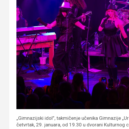
„Gimnazijski idol”, takmičenje učenika Gimnazije „Ur
četvrtak, 29. januara, od 19.30 u dvorani Kulturnog 