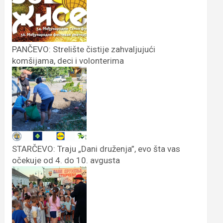
PANČEVO: Strelište čistije zahvaljujući
komšijama, deci i volonterima
STARČEVO: Traju „Dani druženja”, evo šta vas
očekuje od 4. do 10. avgusta