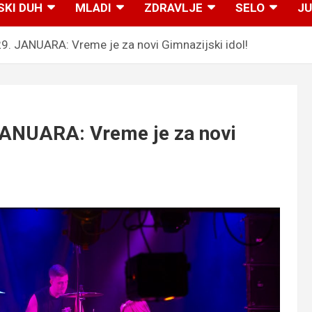
SKI DUH
MLADI
ZDRAVLJE
SELO
JU
 JANUARA: Vreme je za novi Gimnazijski idol!
NUARA: Vreme je za novi