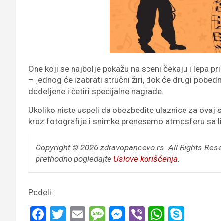
One koji se najbolje pokažu na sceni čekaju i lepa pr
– jednog će izabrati stručni žiri, dok će drugi pobedni
dodeljene i četiri specijalne nagrade.
Ukoliko niste uspeli da obezbedite ulaznice za ovaj 
kroz fotografije i snimke prenesemo atmosferu sa l
Copyright © 2026 zdravopancevo.rs. All Rights Res
prethodno pogledajte
Uslove korišćenja
.
Podeli:
F
T
E
M
M
Vi
W
S