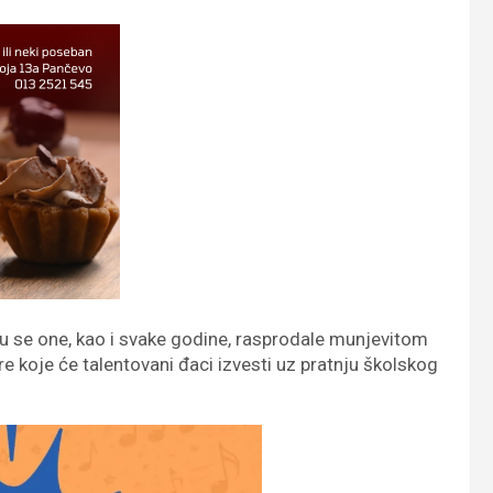
 su se one, kao i svake godine, rasprodale munjevitom
e koje će talentovani đaci izvesti uz pratnju školskog