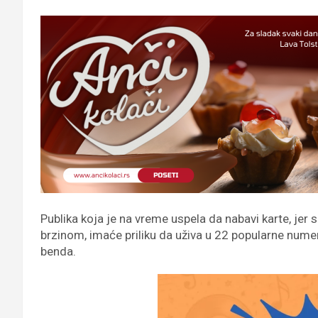
Publika koja je na vreme uspela da nabavi karte, jer
brzinom, imaće priliku da uživa u 22 popularne numer
benda.