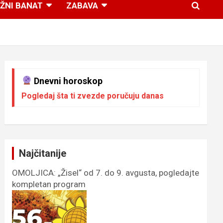
ŽNI BANAT
ZABAVA
Dnevni horoskop
Pogledaj šta ti zvezde poručuju danas
Najčitanije
OMOLJICA: „Žisel“ od 7. do 9. avgusta, pogledajte
kompletan program