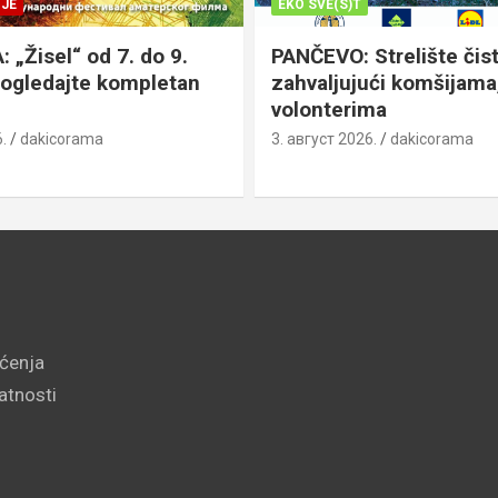
JE
EKO SVE(S)T
„Žisel“ od 7. do 9.
PANČEVO: Strelište čist
pogledajte kompletan
zahvaljujući komšijama,
volonterima
.
dakicorama
3. август 2026.
dakicorama
šćenja
vatnosti