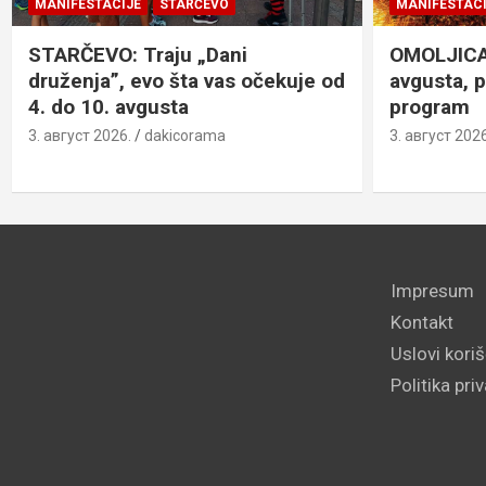
MANIFESTACIJE
STARČEVO
MANIFESTACI
STARČEVO: Traju „Dani
OMOLJICA: 
druženja”, evo šta vas očekuje od
avgusta, 
4. do 10. avgusta
program
3. август 2026.
dakicorama
3. август 2026
Impresum
Kontakt
Uslovi kori
Politika pri