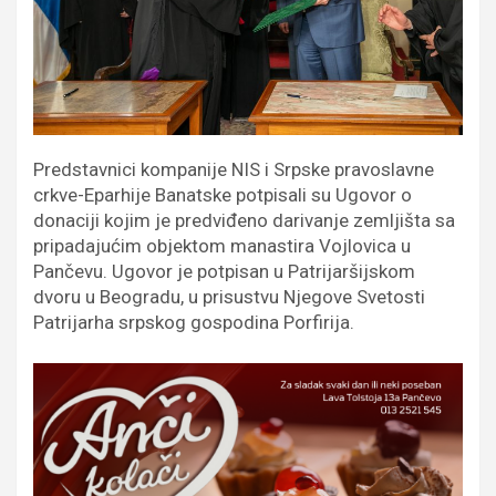
Predstavnici kompanije NIS i Srpske pravoslavne
crkve-Eparhije Banatske potpisali su Ugovor o
donaciji kojim je predviđeno darivanje zemljišta sa
pripadajućim objektom manastira Vojlovica u
Pančevu. Ugovor je potpisan u Patrijaršijskom
dvoru u Beogradu, u prisustvu Njegove Svetosti
Patrijarha srpskog gospodina Porfirija.