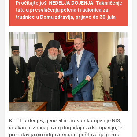
Pročitajte još
NEDELJA DOJENJA: Takmičenje
tata u presvlačenju pelena i radionica za
trudnice u Domu zdravlja, prijave do 30. jula
Kiril Tjurdenjev, generalni direktor kompanije NIS,
istakao je značaj ovog događaja za kompaniju, jer
predstavlja čin odgovornosti i poštovanja prema