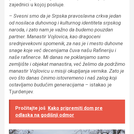
zajednici u kojoj posluje.
– Svesni smo da je Srpska pravoslavna crkva jedan
od nosilaca duhovnog i kulturnog identiteta srpskog
naroda, i zato nam je važno da budemo pouzdan
partner. Manastir Vojlovica, kao dragoceni
srednjevekovni spomenik, za nas je i mesto duhovne
snage koje već decenijama čuva našu Rafineriju i
naše rafinerce. Mi danas ne poklanjamo samo
zemljište i objekat manastira, već želimo da podržimo
manastir Vojlovicu u misiji okupljanja vernika. Zato je
ovo što danas činimo istovremeno i naš zalog koji
ostavljamo budućim generacijama
– istakao je
Tjurdenjev.
Pročitajte još
Kako pripremiti dom pre
odlaska na godišnji odmor