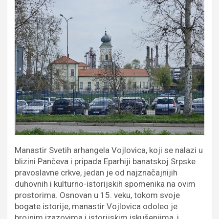
Manastir Svetih arhangela Vojlovica, koji se nalazi u
blizini Pančeva i pripada Eparhiji banatskoj Srpske
pravoslavne crkve, jedan je od najznačajnijih
duhovnih i kulturno-istorijskih spomenika na ovim
prostorima. Osnovan u 15. veku, tokom svoje
bogate istorije, manastir Vojlovica odoleo je
brojnim izazovima i istorijskim iskušenjima, i