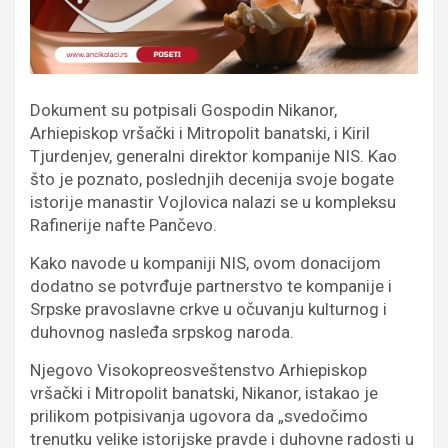
Dokument su potpisali Gospodin Nikanor,
Arhiepiskop vršački i Mitropolit banatski, i Kiril
Tjurdenjev, generalni direktor kompanije NIS. Kao
što je poznato, poslednjih decenija svoje bogate
istorije manastir Vojlovica nalazi se u kompleksu
Rafinerije nafte Pančevo.
Kako navode u kompaniji NIS, ovom donacijom
dodatno se potvrđuje partnerstvo te kompanije i
Srpske pravoslavne crkve u očuvanju kulturnog i
duhovnog nasleđa srpskog naroda.
Njegovo Visokopreosveštenstvo Arhiepiskop
vršački i Mitropolit banatski, Nikanor, istakao je
prilikom potpisivanja ugovora da „svedočimo
trenutku velike istorijske pravde i duhovne radosti u