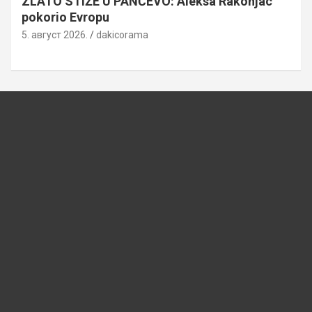
ZLATO STIŽE U PANČEVO: Aleksa Rakonjac
pokorio Evropu
5. август 2026.
dakicorama