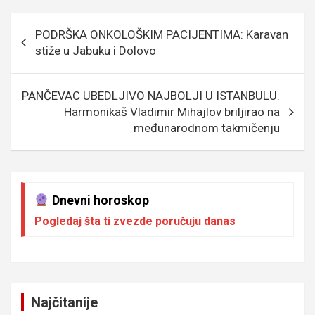
ce
tt
ail
s
se
er
at
p
b
er
a
n
s
e
Кретање
PODRŠKA ONKOLOŠKIM PACIJENTIMA: Karavan
o
g
g
A
чланка
stiže u Jabuku i Dolovo
o
e
er
p
k
p
PANČEVAC UBEDLJIVO NAJBOLJI U ISTANBULU:
Harmonikaš Vladimir Mihajlov briljirao na
međunarodnom takmičenju
Dnevni horoskop
Pogledaj šta ti zvezde poručuju danas
Najčitanije