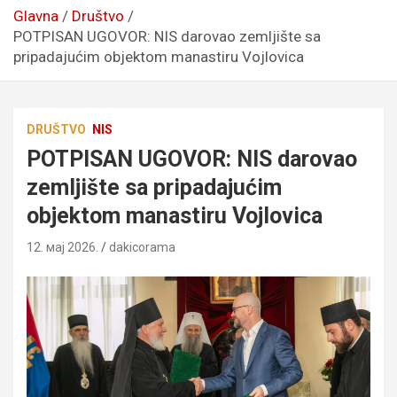
Glavna
Društvo
POTPISAN UGOVOR: NIS darovao zemljište sa
pripadajućim objektom manastiru Vojlovica
DRUŠTVO
NIS
POTPISAN UGOVOR: NIS darovao
zemljište sa pripadajućim
objektom manastiru Vojlovica
12. мај 2026.
dakicorama