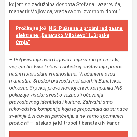
kojem se zadužbina despota Stefana Lazarevića,
manastir Vojlovica, vraća svom izvornom domu”.
Pročitajte još
NIS: Puštene u probni rad gasne
elektrane „Banatsko Miloševo“ i „Srpska
Crnja“
– Potpisivanje ovog Ugovora nije samo pravni akt,
već čin bratske ljubavi i dubokog poštovanja prema
našim istorijskim vrednostima. Vraćanjem ovog
manastira Srpskoj pravoslavnoj eparhiji Banatskoj,
odnosno Srpskoj pravoslavnoj crkvi, kompanija NIS
pokazuje visoku svest o važnosti očuvanja
pravoslavnog identiteta i kulture. Zahvalni smo
rukovodstvu kompanije koja je prepoznala da su naše
svetinje živi čuvari pamćenja, a ne samo spomenici
prošlosti
– istakao je Mitropolit banatski Nikanor.