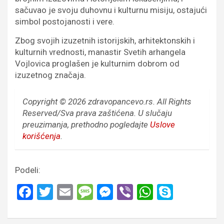
sačuvao je svoju duhovnu i kulturnu misiju, ostajući
simbol postojanosti i vere.
Zbog svojih izuzetnih istorijskih, arhitektonskih i
kulturnih vrednosti, manastir Svetih arhangela
Vojlovica proglašen je kulturnim dobrom od
izuzetnog značaja.
Copyright © 2026 zdravopancevo.rs. All Rights
Reserved/Sva prava zaštićena.
U slučaju
preuzimanja, prethodno pogledajte
Uslove
korišćenja
.
Podeli:
F
T
E
M
M
Vi
W
S
a
wi
m
es
es
b
h
ky