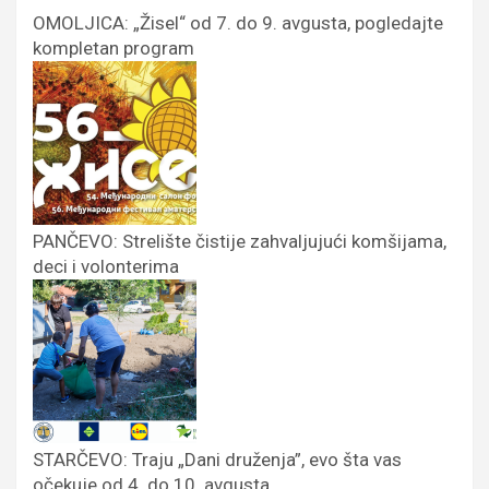
OMOLJICA: „Žisel“ od 7. do 9. avgusta, pogledajte
kompletan program
PANČEVO: Strelište čistije zahvaljujući komšijama,
deci i volonterima
STARČEVO: Traju „Dani druženja”, evo šta vas
očekuje od 4. do 10. avgusta