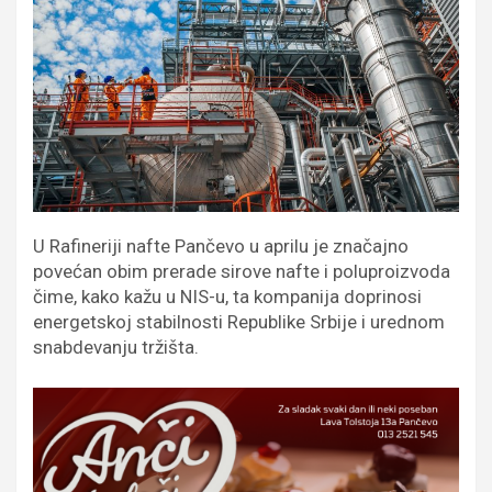
U Rafineriji nafte Pančevo u aprilu je značajno
povećan obim prerade sirove nafte i poluproizvoda
čime, kako kažu u NIS-u, ta kompanija doprinosi
energetskoj stabilnosti Republike Srbije i urednom
snabdevanju tržišta.