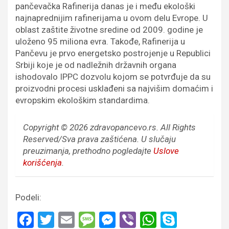
pančevačka Rafinerija danas je i među ekološki
najnaprednijim rafinerijama u ovom delu Evrope. U
oblast zaštite životne sredine od 2009. godine je
uloženo 95 miliona evra. Takođe, Rafinerija u
Pančevu je prvo energetsko postrojenje u Republici
Srbiji koje je od nadležnih državnih organa
ishodovalo IPPC dozvolu kojom se potvrđuje da su
proizvodni procesi usklađeni sa najvišim domaćim i
evropskim ekološkim standardima.
Copyright © 2026 zdravopancevo.rs. All Rights
Reserved/Sva prava zaštićena.
U slučaju
preuzimanja, prethodno pogledajte
Uslove
korišćenja
.
Podeli:
F
T
E
M
M
Vi
W
S