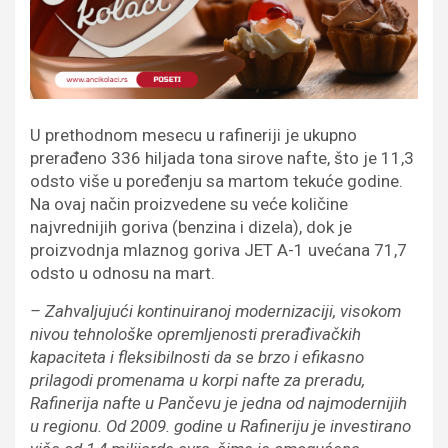
U prethodnom mesecu u rafineriji je ukupno
prerađeno 336 hiljada tona sirove nafte, što je 11,3
odsto više u poređenju sa martom tekuće godine.
Na ovaj način proizvedene su veće količine
najvrednijih goriva (benzina i dizela), dok je
proizvodnja mlaznog goriva JET A-1 uvećana 71,7
odsto u odnosu na mart.
– Zahvaljujući kontinuiranoj modernizaciji, visokom
nivou tehnološke opremljenosti prerađivačkih
kapaciteta i fleksibilnosti da se brzo i efikasno
prilagodi promenama u korpi nafte za preradu,
Rafinerija nafte u Pančevu je jedna od najmodernijih
u regionu. Od 2009. godine u Rafineriju je investirano