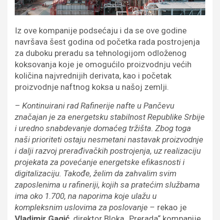
Iz ove kompanije podsećaju i da se ove godine
navršava šest godina od početka rada postrojenja
za duboku preradu sa tehnologijom odloženog
koksovanja koje je omogućilo proizvodnju većih
količina najvrednijih derivata, kao i početak
proizvodnje naftnog koksa u našoj zemlji.
– Kontinuirani rad Rafinerije nafte u Pančevu
značajan je za energetsku stabilnost Republike Srbije
i uredno snabdevanje domaćeg tržišta. Zbog toga
naši prioriteti ostaju nesmetani nastavak proizvodnje
i dalji razvoj prerađivačkih postrojenja, uz realizaciju
projekata za povećanje energetske efikasnosti i
digitalizaciju. Takođe, želim da zahvalim svim
zaposlenima u rafineriji, kojih sa pratećim službama
ima oko 1.700, na naporima koje ulažu u
kompleksnim uslovima za poslovanje
– rekao je
Vladimir Gagić
, direktor Bloka „Prerada“ kompanije