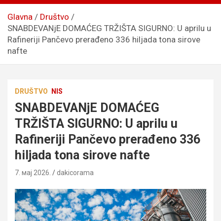
Glavna
Društvo
SNABDEVANjE DOMAĆEG TRŽIŠTA SIGURNO: U aprilu u
Rafineriji Pančevo prerađeno 336 hiljada tona sirove
nafte
DRUŠTVO
NIS
SNABDEVANjE DOMAĆEG
TRŽIŠTA SIGURNO: U aprilu u
Rafineriji Pančevo prerađeno 336
hiljada tona sirove nafte
7. мај 2026.
dakicorama