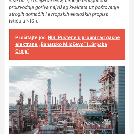
više od 1,4 milijarde evra, čime je omogućena
proizvodnja goriva najvišeg kvaliteta uz poštovanje
strogih domaćih i evropskih ekoloških propisa
–
ističu u NIS-u.
Pročitajte još
NIS: Puštene u probni rad gasne
elektrane „Banatsko Miloševo“ i „Srpska
Crnja“