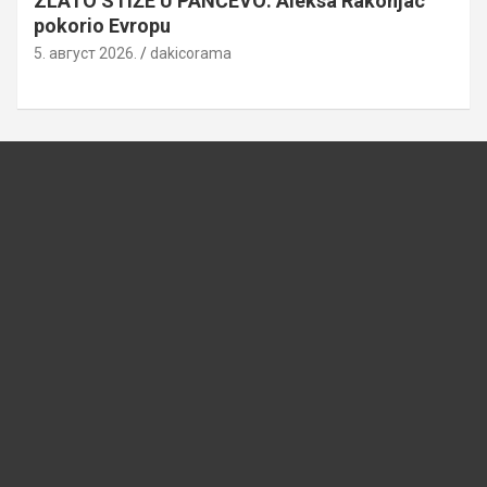
ZLATO STIŽE U PANČEVO: Aleksa Rakonjac
pokorio Evropu
5. август 2026.
dakicorama