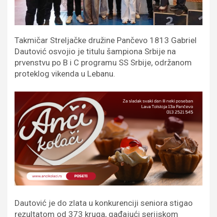
Takmičar Streljačke družine Pančevo 1813 Gabriel
Dautović osvojio je titulu šampiona Srbije na
prvenstvu po B i C programu SS Srbije, održanom
proteklog vikenda u Lebanu.
Dautović je do zlata u konkurenciji seniora stigao
rezultatom od 373 kruga, gađajući serijskom