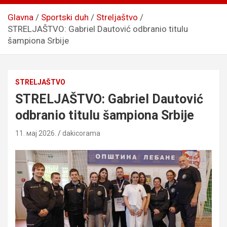
Glavna
Sportski duh
Streljaštvo
STRELJAŠTVO: Gabriel Dautović odbranio titulu
šampiona Srbije
STRELJAŠTVO
STRELJAŠTVO: Gabriel Dautović
odbranio titulu šampiona Srbije
11. мај 2026.
dakicorama