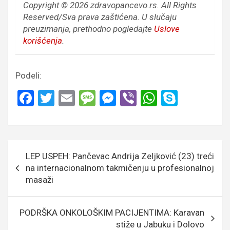
Copyright © 2026 zdravopancevo.rs. All Rights
Reserved/Sva prava zaštićena.
U slučaju
preuzimanja, prethodno pogledajte
Uslove
korišćenja
.
Podeli:
F
T
E
M
M
Vi
W
S
a
wi
m
es
es
b
h
ky
ce
tt
ail
s
se
er
at
p
b
er
a
n
s
e
Кретање
LEP USPEH: Pančevac Andrija Zeljković (23) treći
o
g
g
A
чланка
na internacionalnom takmičenju u profesionalnoj
o
e
er
p
masaži
k
p
PODRŠKA ONKOLOŠKIM PACIJENTIMA: Karavan
stiže u Jabuku i Dolovo