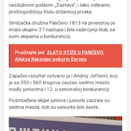
vazdušnom puškom „Zastava“, i tako odbranio
prošlogodišnju titulu državnog prvaka.
Streljačka družina Pančevo 1813 na prvenstvu je
imala ukupno 27 nastupa i bila najbrojniji klub, sa
svim ekipama u konkurenciji.
Pročitajte još
ZLATO STIŽE U PANČEVO:
Aleksa Rakonjac pokorio Evropu
Zapažen rezultat ostvario je i Andrej Jeftenić, koji
je sa 350 i 360 krugova zauzeo sedmo mesto
među juniorima i 12. u seniorskoj konkurenciji.
Podmlađene ekipe juniora i juniorki zauzele su
sedma mesta, dok su seniorke bile šeste.