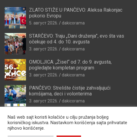
ZLATO STIŽE U PANČEVO: Aleksa Rakonjac
pokorio Evropu
5. август 2026.
dakicorama
STARČEVO: Traju „Dani druženja”, evo šta vas
očekuje od 4. do 10. avgusta
3. август 2026.
dakicorama
OMOLJICA: „Žisel“ od 7. do 9. avgusta,
pogledajte kompletan program
3. август 2026.
dakicorama
PANČEVO: Strelište čistije zahvaljujući
komšijama, deci i volonterima
3. август 2026.
dakicorama
Naš web sajt koristi kolačiće u cilju pružanja boljeg
korisničkog iskustva. Nastavkom korišćenja sajta prihvatate
njihovo korišćenje.