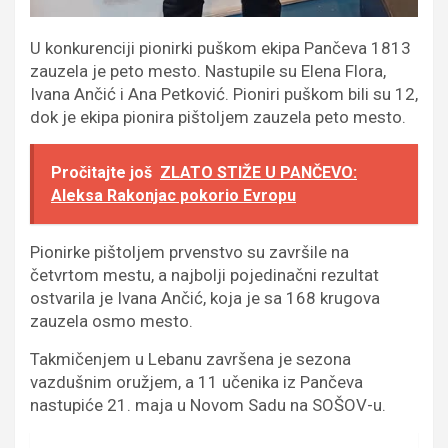
U konkurenciji pionirki puškom ekipa Pančeva 1813
zauzela je peto mesto. Nastupile su Elena Flora,
Ivana Ančić i Ana Petković. Pioniri puškom bili su 12,
dok je ekipa pionira pištoljem zauzela peto mesto.
Pročitajte još
ZLATO STIŽE U PANČEVO:
Aleksa Rakonjac pokorio Evropu
Pionirke pištoljem prvenstvo su završile na
četvrtom mestu, a najbolji pojedinačni rezultat
ostvarila je Ivana Ančić, koja je sa 168 krugova
zauzela osmo mesto.
Takmičenjem u Lebanu završena je sezona
vazdušnim oružjem, a 11 učenika iz Pančeva
nastupiće 21. maja u Novom Sadu na SOŠOV-u.