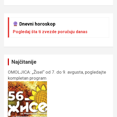
Dnevni horoskop
Pogledaj šta ti zvezde poručuju danas
Najčitanije
OMOLJICA: „Žisel“ od 7. do 9. avgusta, pogledajte
kompletan program