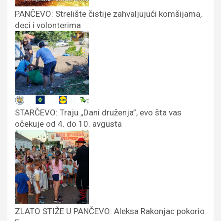
PANČEVO: Strelište čistije zahvaljujući komšijama,
deci i volonterima
STARČEVO: Traju „Dani druženja”, evo šta vas
očekuje od 4. do 10. avgusta
ZLATO STIŽE U PANČEVO: Aleksa Rakonjac pokorio