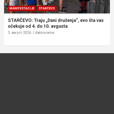
MANIFESTACIJE
STARČEVO
STARČEVO: Traju „Dani druženja”, evo šta vas
očekuje od 4. do 10. avgusta
3. август 2026.
dakicorama