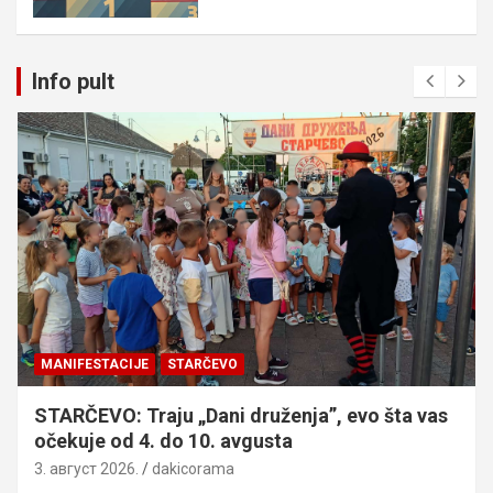
Info pult
MANIFESTACIJE
STARČEVO
STARČEVO: Traju „Dani druženja”, evo šta vas
očekuje od 4. do 10. avgusta
3. август 2026.
dakicorama