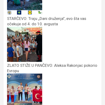
STARČEVO: Traju „Dani druženja”, evo šta vas
očekuje od 4. do 10. avgusta
ZLATO STIŽE U PANČEVO: Aleksa Rakonjac pokorio
Evropu