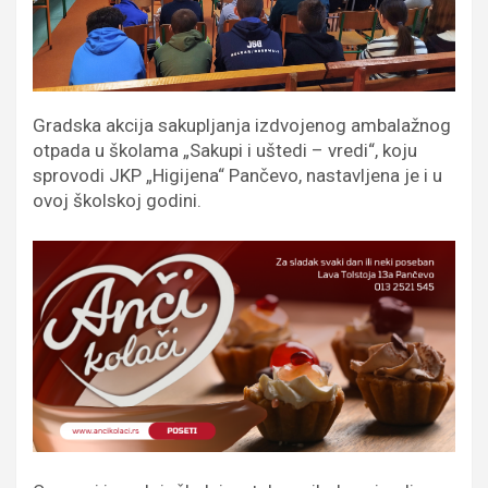
Gradska akcija sakupljanja izdvojenog ambalažnog
otpada u školama „Sakupi i uštedi – vredi“, koju
sprovodi JKP „Higijena“ Pančevo, nastavljena je i u
ovoj školskoj godini.