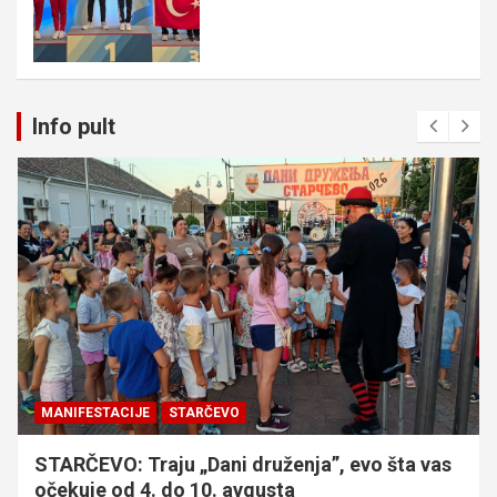
Info pult
MANIFESTACIJE
STARČEVO
STARČEVO: Traju „Dani druženja”, evo šta vas
očekuje od 4. do 10. avgusta