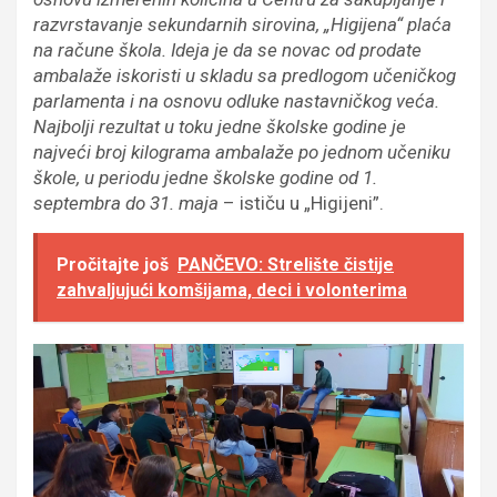
razvrstavanje sekundarnih sirovina, „Higijena“ plaća
na račune škola. Ideja je da se novac od prodate
ambalaže iskoristi u skladu sa predlogom učeničkog
parlamenta i na osnovu odluke nastavničkog veća.
Najbolji rezultat u toku jedne školske godine je
najveći broj kilograma ambalaže po jednom učeniku
škole, u periodu jedne školske godine od 1.
septembra do 31. maja
– ističu u „Higijeni”.
Pročitajte još
PANČEVO: Strelište čistije
zahvaljujući komšijama, deci i volonterima