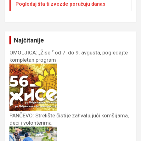
Pogledaj šta ti zvezde poručuju danas
Najčitanije
OMOLJICA: „Žisel“ od 7. do 9. avgusta, pogledajte
kompletan program
PANČEVO: Strelište čistije zahvaljujući komšijama,
deci i volonterima