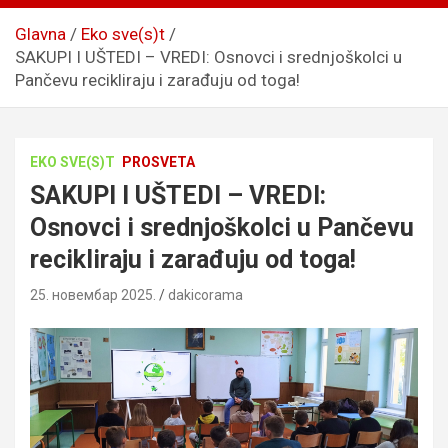
Glavna
Eko sve(s)t
SAKUPI I UŠTEDI – VREDI: Osnovci i srednjoškolci u
Pančevu recikliraju i zarađuju od toga!
EKO SVE(S)T
PROSVETA
SAKUPI I UŠTEDI – VREDI:
Osnovci i srednjoškolci u Pančevu
recikliraju i zarađuju od toga!
25. новембар 2025.
dakicorama