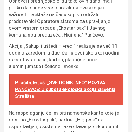
Osnovci i srednjoškolci su tako ovih dana imali
priliku da nauče više o pravilima ove akcije i
važnosti reciklaže na času koji su održali
predstavnici Operatera sistema za upravljanje
ovom vrstom otpada „Ekostar pak“ i Javnog
komunalnog preduzeća „Higijena“ Pančevo.
Akcija „Sakupi i uštedi – vredi” realizuje se već 11
godina zaredom, a đaci će i u ovoj školskoj godini
razvrstavati papir, karton, plastične boce i
aluminijumske i čelične limenke.
Pročitajte još
„SVETIONIK INFO” POZIVA
PANČEVCE: U subotu ekološka akcija čišćenja
Strelišta
Na raspolaganju će im biti namenske kante koje je
donirao „Ekostar pak“, partner „Higijene“ na
uspostavljanju sistema razvrstavanja sekundarnih