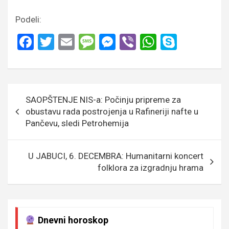
Podeli:
F
T
E
M
M
Vi
W
S
a
wi
m
es
es
b
h
ky
ce
tt
ail
s
se
er
at
p
b
er
a
n
s
e
Кретање
SAOPŠTENJE NIS-a: Počinju pripreme za
o
g
g
A
чланка
obustavu rada postrojenja u Rafineriji nafte u
o
e
er
p
Pančevu, sledi Petrohemija
k
p
U JABUCI, 6. DECEMBRA: Humanitarni koncert
folklora za izgradnju hrama
Dnevni horoskop