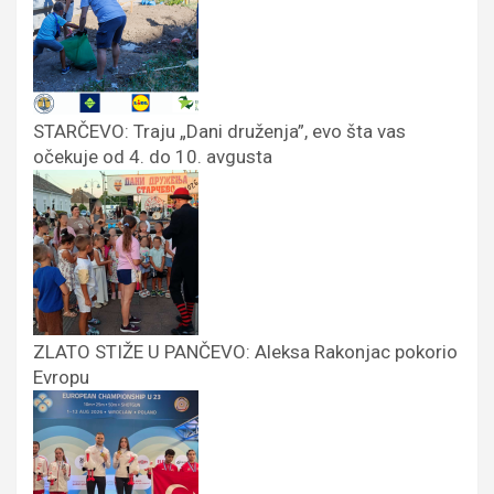
STARČEVO: Traju „Dani druženja”, evo šta vas
očekuje od 4. do 10. avgusta
ZLATO STIŽE U PANČEVO: Aleksa Rakonjac pokorio
Evropu