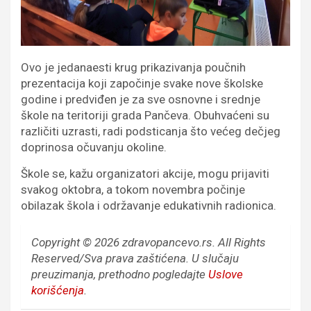
Ovo je jedanaesti krug prikazivanja poučnih
prezentacija koji započinje svake nove školske
godine i predviđen je za sve osnovne i srednje
škole na teritoriji grada Pančeva. Obuhvaćeni su
različiti uzrasti, radi podsticanja što većeg dečjeg
doprinosa očuvanju okoline.
Škole se, kažu organizatori akcije, mogu prijaviti
svakog oktobra, a tokom novembra počinje
obilazak škola i održavanje edukativnih radionica.
Copyright © 2026 zdravopancevo.rs. All Rights
Reserved/Sva prava zaštićena.
U slučaju
preuzimanja, prethodno pogledajte
Uslove
korišćenja
.