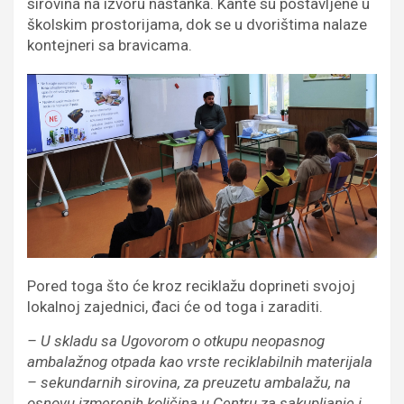
sirovina na izvoru nastanka. Kante su postavljene u
školskim prostorijama, dok se u dvorištima nalaze
kontejneri sa bravicama.
Pored toga što će kroz reciklažu doprineti svojoj
lokalnoj zajednici, đaci će od toga i zaraditi.
– U skladu sa Ugovorom o otkupu neopasnog
ambalažnog otpada kao vrste reciklabilnih materijala
– sekundarnih sirovina, za preuzetu ambalažu, na
osnovu izmerenih količina u Centru za sakupljanje i