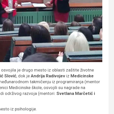
 osvojila je drugo mesto iz oblasti zaštite životne
ć Slović
, dok je
Andrija Radivojev
iz
Medicinske
međunarodnom takmičenju iz programiranja (mentor
enici Medicinske škole, osvojili su nagrade na
di održivog razvoja (mentori:
Svetlana Marčetić i
mesto iz psihologije.