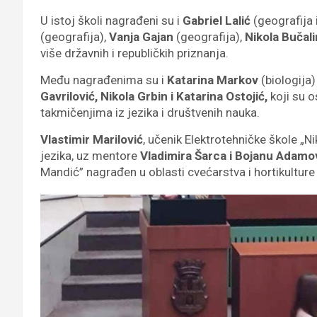
U istoj školi nagrađeni su i
Gabriel Lalić
(geografija i
(geografija),
Vanja Gajan
(geografija),
Nikola Bučal
više državnih i republičkih priznanja.
Među nagrađenima su i
Katarina Markov
(biologija)
Gavrilović, Nikola Grbin i Katarina Ostojić,
koji su o
takmičenjima iz jezika i društvenih nauka.
Vlastimir Marilović
, učenik Elektrotehničke škole „N
jezika, uz mentore
Vladimira Šarca i Bojanu Adamovi
Mandić” nagrađen u oblasti cvećarstva i hortikultur