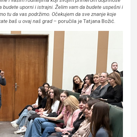
da budete uporni i istrajni. Želim vam da budete uspešni i
i smo tu da vas podržimo. Očekujem da sve znanje koje
kate baš u ovaj naš grad
– poručila je Tatjana Božić.