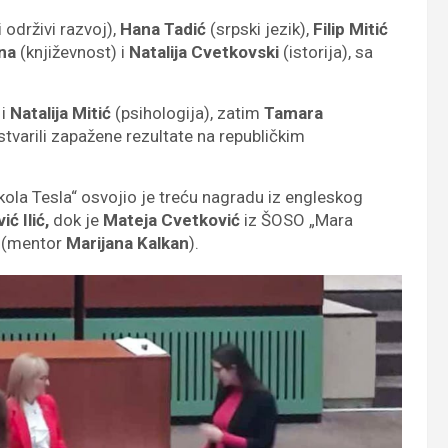
 održivi razvoj),
Hana Tadić
(srpski jezik),
Filip Mitić
ina
(književnost) i
Nataliја Cvetkovski
(istorija), sa
 i
Natalija Mitić
(psihologija), zatim
Tamara
stvarili zapažene rezultate na republičkim
ikola Tesla“ osvojio je treću nagradu iz engleskog
ć Ilić,
dok je
Mateja Cvetković
iz ŠOSO „Mara
e (mentor
Marijana Kalkan
).