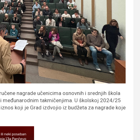
ručene nagrade učenicima osnovnih i srednjih škola
kim i međunarodnim takmičenjima. U školskoj 2024/25
 iznos koji je Grad izdvojio iz budžeta za nagrade koje