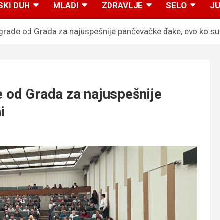
SKI DUH
MLADI
ZDRAVLJE
SELO
JU
ade od Grada za najuspešnije pančevačke đake, evo ko su
od Grada za najuspešnije
i