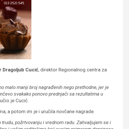
r Dragoljub Cucić
, direktor Regionalnog centra za
o malo manji broj nagrađenih nego prethodne, jer je
 Pančevo svakako ponovo prednjači sa rezultatima u
učio je Cucić.
a, a potom im je i uručila novčane nagrade.
a trudu, požrtvovanju i vrednom radu. Zahvaljujem se i
dine i vašim roditeljima koji svojim primerom doprinose