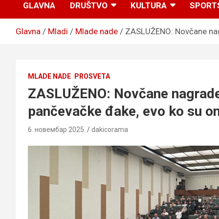
GLAVNA
DRUŠTVO
KULTURA
SPORT
Glavna
Mladi
Mlade nade
ZASLUŽENO: Novčane nagr
MLADE NADE
PROSVETA
ZASLUŽENO: Novčane nagrade 
pančevačke đake, evo ko su on
6. новембар 2025.
dakicorama