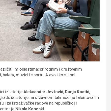
različitijim oblastima: prirodnim i društvenim
aletu, muzici i sportu. A evo i ko su oni.
ci iz istorije
Aleksandar Jevtović
,
Dunja Kostić
,
nagrade iz istorije na državnom takmičenju talentovanih
u i za istraživačke radove na republičkoj i
entor je
Nikola Koneski
.