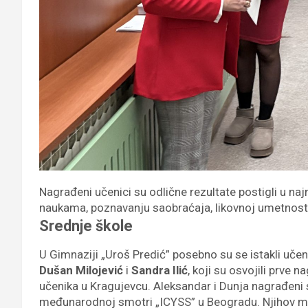
Nagrađeni učenici su odlične rezultate postigli u naj
naukama, poznavanju saobraćaja, likovnoj umetnosti, b
Srednje škole
U Gimnaziji „Uroš Predić” posebno su se istakli učeni
Dušan Milojević
i
Sandra Ilić
, koji su osvojili prve 
učenika u Kragujevcu. Aleksandar i Dunja nagrađeni s
međunarodnoj smotri „ICYSS” u Beogradu. Njihov m