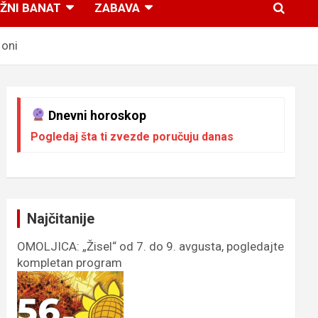
ŽNI BANAT
ZABAVA
 oni
Dnevni horoskop
Pogledaj šta ti zvezde poručuju danas
Najčitanije
OMOLJICA: „Žisel“ od 7. do 9. avgusta, pogledajte
kompletan program