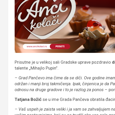
Prisutne je u velikoj sali Gradske uprave pozdravio
d
talente „Mihajlo Pupin”.
– Grad Pančevo ima čime da se diči. Ove godine imam
održan i manji broj takmičenja. Ipak, činjenica je da
odnosu na druge gradove i to je razlog za ponos
– por
Tatjana Božić
se u ime Grada Pančeva obratila đacim
– Vaš uspeh je zaista veliki i ja vam se zahvaljujem n
vašim nastavnicima, koji su se trudili oko vas cele go