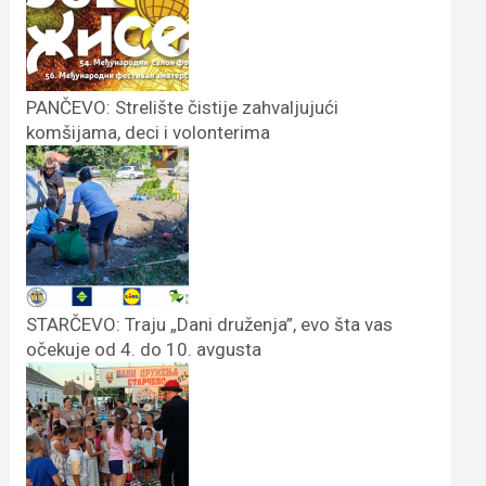
PANČEVO: Strelište čistije zahvaljujući
komšijama, deci i volonterima
STARČEVO: Traju „Dani druženja”, evo šta vas
očekuje od 4. do 10. avgusta