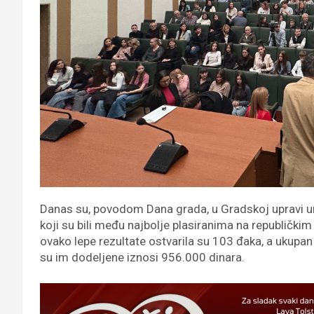
Danas su, povodom Dana grada, u Gradskoj upravi u
koji su bili među najbolje plasiranima na republič
ovako lepe rezultate ostvarila su 103 đaka, a ukupan
su im dodeljene iznosi 956.000 dinara.