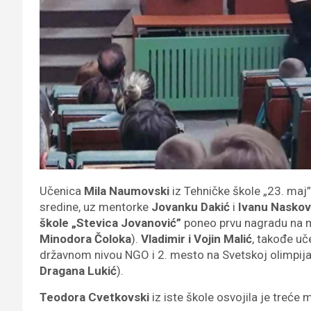
Učenica
Mila Naumovski
iz Tehničke škole „23. maj”
sredine, uz mentorke
Jovanku Dakić
i
Ivanu Naskovi
škole „Stevica Jovanović”
poneo prvu nagradu na 
Minodora Čoloka
).
Vladimir i Vojin Malić
, takođe uč
državnom nivou NGO i 2. mesto na Svetskoj olimpija
Dragana Lukić
).
Teodora Cvetkovski
iz iste škole osvojila je treće 