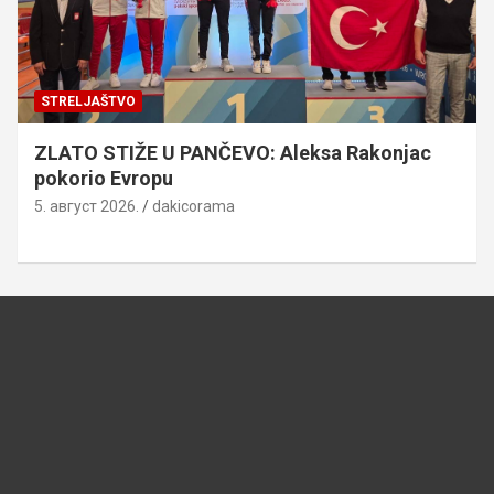
STRELJAŠTVO
ZLATO STIŽE U PANČEVO: Aleksa Rakonjac
pokorio Evropu
5. август 2026.
dakicorama