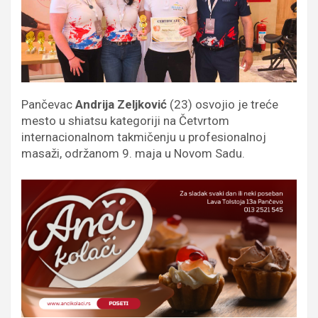
Pančevac
Andrija Zeljković
(23) osvojio je treće
mesto u shiatsu kategoriji na Četvrtom
internacionalnom takmičenju u profesionalnoj
masaži, održanom 9. maja u Novom Sadu.