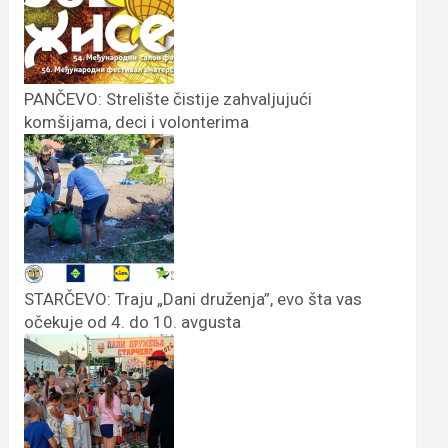
PANČEVO: Strelište čistije zahvaljujući
komšijama, deci i volonterima
STARČEVO: Traju „Dani druženja”, evo šta vas
očekuje od 4. do 10. avgusta