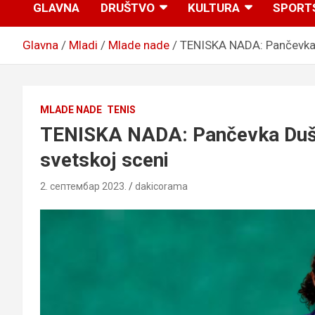
GLAVNA
DRUŠTVO
KULTURA
SPORT
Glavna
Mladi
Mlade nade
TENISKA NADA: Pančevka 
MLADE NADE
TENIS
TENISKA NADA: Pančevka Duši
svetskoj sceni
2. септембар 2023.
dakicorama