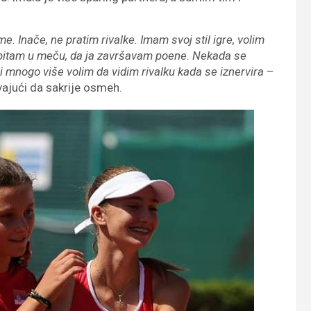
me. Inače, ne pratim rivalke. Imam svoj stil igre, volim
 pitam u meču, da ja završavam poene. Nekada se
li mnogo više volim da vidim rivalku kada se iznervira
–
ajući da sakrije osmeh.