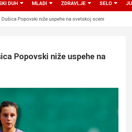
SKI DUH
MLADI
ZDRAVLJE
SELO
JU
Dušica Popovski niže uspehe na svetskoj sceni
ca Popovski niže uspehe na