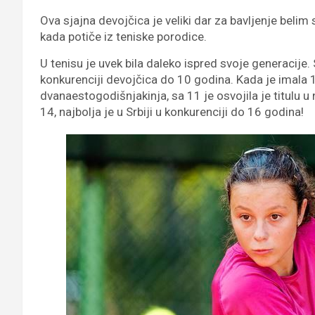
Ova sjajna devojčica je veliki dar za bavljenje beli
kada potiče iz teniske porodice.
U tenisu je uvek bila daleko ispred svoje generacije.
konkurenciji devojčica do 10 godina. Kada je imala 10
dvanaestogodišnjakinja, sa 11 je osvojila je titulu 
14, najbolja je u Srbiji u konkurenciji do 16 godina!