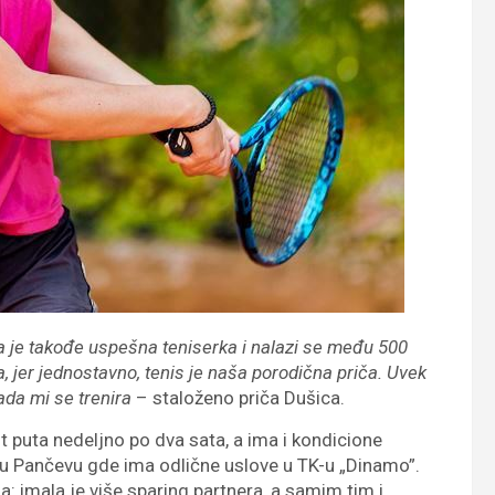
ja je takođe uspešna teniserka i nalazi se među 500
a, jer jednostavno, tenis je naša porodična priča. Uvek
ada mi se trenira
– staloženo priča Dušica.
t puta nedeljno po dva sata, a ima i kondicione
ra u Pančevu gde ima odlične uslove u TK-u „Dinamo”.
: imala je više sparing partnera, a samim tim i