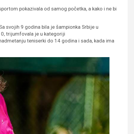
m sportom pokazivala od samog početka, a kako i ne bi
 Sa svojih 9 godina bila je šampionka Srbije u
, trijumfovala je u kategoriji
u nadmetanju teniserki do 14 godina i sada, kada ima