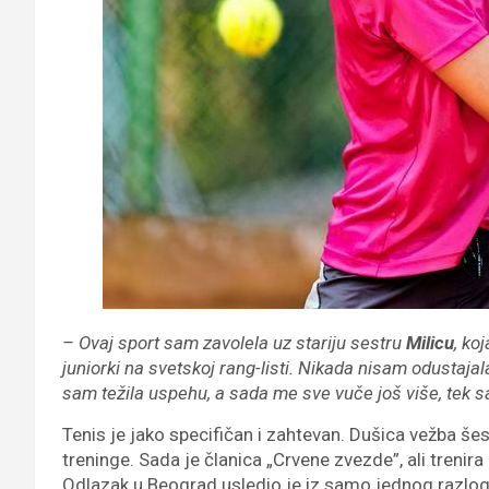
– Ovaj sport sam zavolela uz stariju sestru
Milicu
, ko
juniorki na svetskoj rang-listi. Nikada nisam odustajal
sam težila uspehu, a sada me sve vuče još više, tek s
Tenis je jako specifičan i zahtevan. Dušica vežba šes
treninge. Sada je članica „Crvene zvezde”, ali treni
Odlazak u Beograd usledio je iz samo jednog razloga