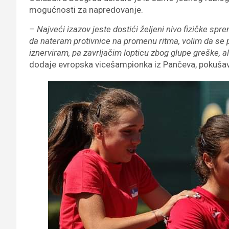
mogućnosti za napredovanje.
– Najveći izazov jeste dostići željeni nivo fizičke spre
da nateram protivnice na promenu ritma, volim da se
iznerviram, pa zavrljačim lopticu zbog glupe greške, a
dodaje evropska vicešampionka iz Pančeva, pokušav