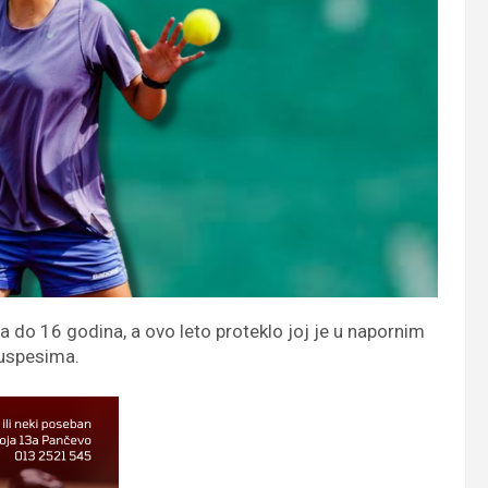
a do 16 godina, a ovo leto proteklo joj je u napornim
 uspesima.