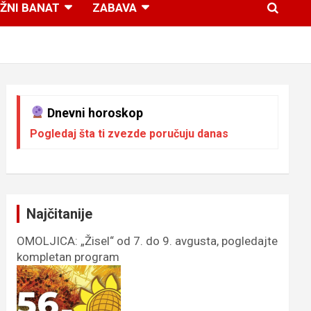
ŽNI BANAT
ZABAVA
Dnevni horoskop
Pogledaj šta ti zvezde poručuju danas
Najčitanije
OMOLJICA: „Žisel“ od 7. do 9. avgusta, pogledajte
kompletan program