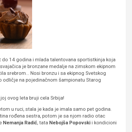
t do 14 godina i mlada talentovana sportistkinja koja
 Osvajačica je bronzane medalje na zimskom ekipnom
tila srebrom… Nosi bronzu i sa ekipnog Svetskog
rno odličje na pojedinačnom šampionatu Starog
joj ovog leta bruji cela Srbija!
etom u ruci, stala je kada je imala samo pet godina.
 tatina rođena sestra, potom je sa njom radio otac
ne
Nemanja Radić
, tata
Nebojša Popovski
i kondicioni