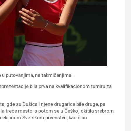
je u putovanjima, na takmičenjima…
eprezentacije bila prva na kvalifikacionom turniru za
ta, gde su Dušica i njene drugarice bile druge, pa
ila treće mesto, a potom se u Češkoj okitila srebrom
na ekipnom Svetskom prvenstvu, kao član