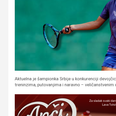
Aktuelna je šampionka Srbije u konkurenciji devojčic
treninzima, putovanjima i naravno – veličanstvenim