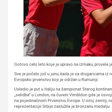
Gotovo celo leto koje je upravo na izmaku, provela 
Sve je počelo još u junu, kada je sa drugaricama iz r
Evropsko prvenstvo koji je održan u Rumuniji.
Usledio je put u Italiju na šampionat Starog kontinen
„selidba” u London, na čuveni Vimbldon gde je osvoj
na pojedinačnom Prvenstvu Evrope. U istoj zemlji, 
reprezentacije Srbije zaslužila je bronzanu medalju.