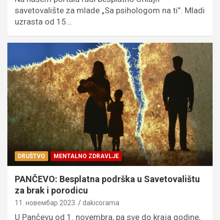
savetovalište za mlade „Sa psihologom na ti”. Mladi
uzrasta od 15…
DRUŠTVO
MENTALNO ZDRAVLJE
PANČEVO: Besplatna podrška u Savetovalištu
za brak i porodicu
11. новембар 2023.
dakicorama
U Pančevu od 1. novembra, pa sve do kraja godine,