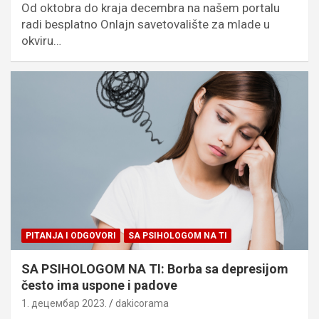
Od oktobra do kraja decembra na našem portalu
radi besplatno Onlajn savetovalište za mlade u
okviru…
PITANJA I ODGOVORI
SA PSIHOLOGOM NA TI
SA PSIHOLOGOM NA TI: Borba sa depresijom
često ima uspone i padove
1. децембар 2023.
dakicorama