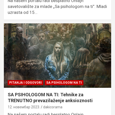
Na našem portalu radi besplatno Onlajn
savetovalište za mlade „Sa psihologom na ti”. Mladi
uzrasta od 15…
PITANJA I ODGOVORI
SA PSIHOLOGOM NA TI
SA PSIHOLOGOM NA TI: Tehnike za
TRENUTNO prevazilaženje anksioznosti
12. новембар 2023.
dakicorama
Na našem portalu radi besplatno Onlajn