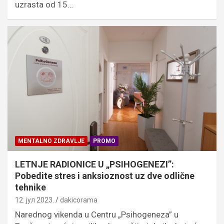
uzrasta od 15…
MENTALNO ZDRAVLJE
PROMO
LETNJE RADIONICE U „PSIHOGENEZI”:
Pobedite stres i anksioznost uz dve odlične
tehnike
12. јул 2023.
dakicorama
Narednog vikenda u Centru „Psihogeneza” u