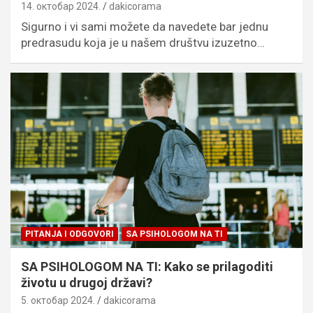
14. октобар 2024.
dakicorama
Sigurno i vi sami možete da navedete bar jednu
predrasudu koja je u našem društvu izuzetno…
PITANJA I ODGOVORI
SA PSIHOLOGOM NA TI
SA PSIHOLOGOM NA TI: Kako se prilagoditi
životu u drugoj državi?
5. октобар 2024.
dakicorama