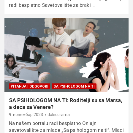
radi besplatno Savetovalište za brak i…
PITANJA I ODGOVORI
SA PSIHOLOGOM NA TI
SA PSIHOLOGOM NA TI: Roditelji su sa Marsa,
a deca sa Venere?
9. новембар 2023.
dakicorama
Na našem portalu radi besplatno Onlajn
savetovalište za mlade „Sa psihologom na ti”. Mladi