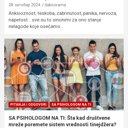
28. октобар 2024.
dakicorama
Anksioznost, teskoba, zabrinutost, panika, nervoza,
napetost… sve su to sinonimi za ono stanje
nelagode koje osećamo…
PITANJA I ODGOVORI
SA PSIHOLOGOM NA TI
SA PSIHOLOGOM NA TI: Šta kad društvene
mreže poremete sistem vrednosti tinejdžera?