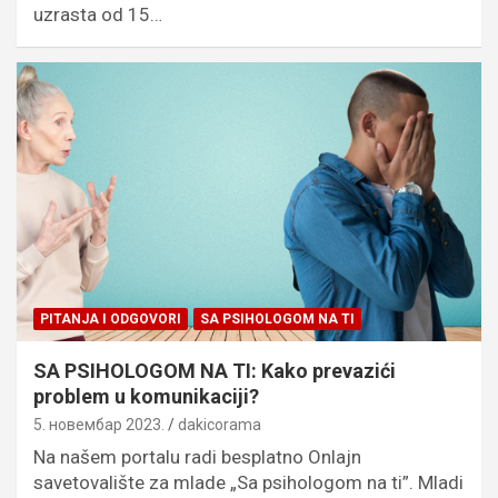
uzrasta od 15…
PITANJA I ODGOVORI
SA PSIHOLOGOM NA TI
SA PSIHOLOGOM NA TI: Kako prevazići
problem u komunikaciji?
5. новембар 2023.
dakicorama
Na našem portalu radi besplatno Onlajn
savetovalište za mlade „Sa psihologom na ti”. Mladi