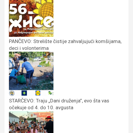
PANČEVO: Strelište čistije zahvaljujući komšijama,
deci i volonterima
STARČEVO: Traju „Dani druženja”, evo šta vas
očekuje od 4. do 10. avgusta