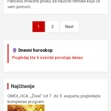
Pančevu imaćete priliku da naučite tehnike koje će
vam pomoći…
Пагинација
1
2
Next
чланака
Dnevni horoskop
Pogledaj šta ti zvezde poručuju danas
Najčitanije
OMOLJICA: „Žisel“ od 7. do 9. avgusta, pogledajte
kompletan program