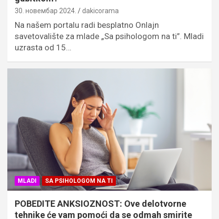
30. новембар 2024.
dakicorama
Na našem portalu radi besplatno Onlajn
savetovalište za mlade „Sa psihologom na ti”. Mladi
uzrasta od 15…
MLADI
SA PSIHOLOGOM NA TI
POBEDITE ANKSIOZNOST: Ove delotvorne
tehnike će vam pomoći da se odmah smirite