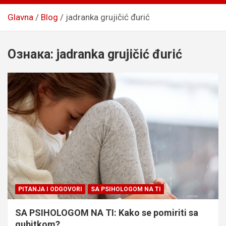
Glavna
Blog
jadranka grujičić đurić
Ознака:
jadranka grujičić đurić
PITANJA I ODGOVORI
SA PSIHOLOGOM NA TI
SA PSIHOLOGOM NA TI: Kako se pomiriti sa
gubitkom?