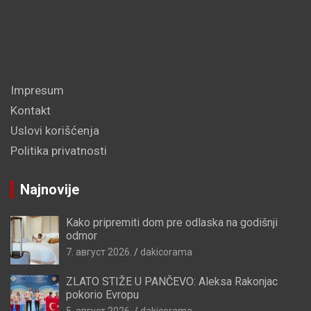
Impresum
Kontakt
Uslovi korišćenja
Politika privatnosti
Najnovije
Kako pripremiti dom pre odlaska na godišnji
odmor
7. август 2026.
dakicorama
ZLATO STIŽE U PANČEVO: Aleksa Rakonjac
pokorio Evropu
5. август 2026.
dakicorama