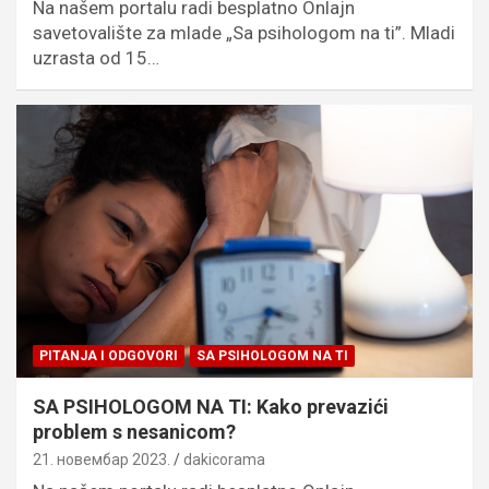
Na našem portalu radi besplatno Onlajn
savetovalište za mlade „Sa psihologom na ti”. Mladi
uzrasta od 15…
PITANJA I ODGOVORI
SA PSIHOLOGOM NA TI
SA PSIHOLOGOM NA TI: Kako prevazići
problem s nesanicom?
21. новембар 2023.
dakicorama