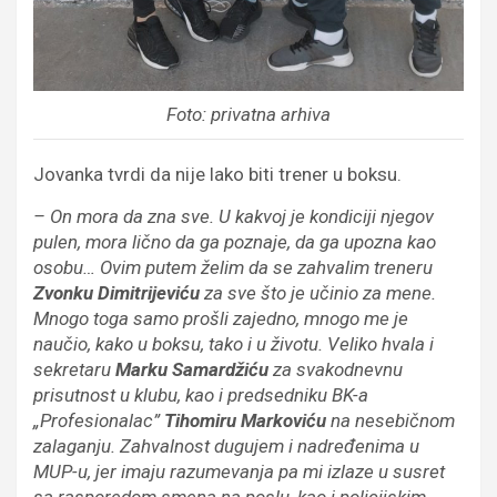
Foto: privatna arhiva
Jovanka tvrdi da nije lako biti trener u boksu.
–
On mora da zna sve. U kakvoj je kondiciji njegov
pulen, mora lično da ga poznaje, da ga upozna
kao
osobu
…
Ovim putem
ž
elim da se zahvalim treneru
Zvonku Dimitrijevi
ć
u
za sve što je učinio za mene.
Mnogo toga samo prošli zajedno, mnogo me je
naučio, kako u boksu, tako i u životu. Veliko hvala i
sekretaru
Marku Samar
džiću
za svakodnev
n
u
prisutnost u klubu
, kao i
predsedniku
BK-a
„Profesionalac”
Tihomiru Markovi
ć
u
na
nesebičnom
zalaganju
.
Zahvalnost dugujem i nadređenima u
MUP-u, jer imaju razumevanja pa mi izlaze u susret