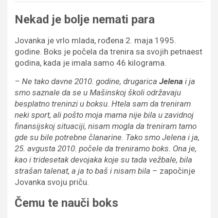
Nekad je bolje nemati para
Jovanka je vrlo mlada, rođena 2. maja 1995.
godine. Boks je počela da trenira sa svojih petnaest
godina, kada je imala samo 46 kilograma.
–
Ne
tako davne 2010.
godine
,
drugaric
a
Jelen
a
i ja
smo sa
z
nale da
se u Ma
š
inskoj
š
koli odr
ž
avaju
besplatno treninzi u boksu. Htela sam da treniram
neki sport
,
ali
pošto
moja mama nije bila u zavidnoj
finansijskoj situaciji
, nisam mogla da treniram tamo
gde su bile potrebne članarine.
Tako smo Jelena i ja,
25. avgusta 2010.
počele da treniramo boks.
Ona
j
e,
kao i
tridesetak devojaka koje su tada vežbale,
bil
a
stra
šan
talen
a
t, a ja to ba
š
i nisam bila
– započinje
Jovanka svoju priču.
Čemu te nauči boks