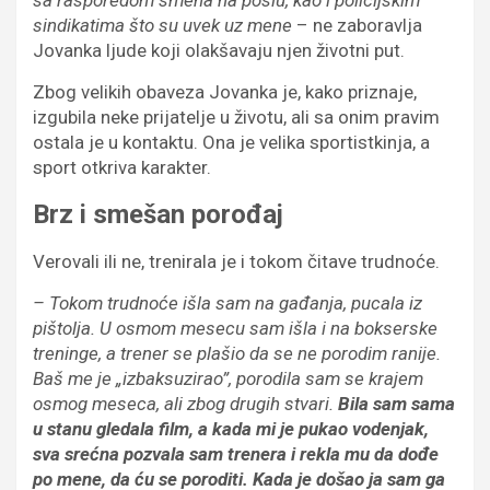
sa rasporedom smena na poslu, kao i p
olicijskim
sindikatima
š
to su
uvek
uz mene
– ne zaboravlja
Jovanka ljude koji olakšavaju njen životni put.
Zbog velikih obaveza Jovanka je, kako priznaje,
izgubila neke prijatelje u životu, ali sa onim pravim
ostala je u kontaktu. Ona je velika sportistkinja, a
sport otkriva karakter.
Brz i smešan porođaj
Verovali ili ne, trenirala je i tokom čitave trudnoće.
–
Tokom trudno
ć
e i
š
la
sam
na ga
đ
anja, pucala iz
p
iš
tolja.
U osmom mesecu sam išla i
na bokserske
treninge
, a trener
se pla
š
io da se ne porodim ranije.
Ba
š
me je
„
izbaksuzirao
”
, porodila sam se krajem
osmog
meseca
,
ali zbog drugih stvari.
Bila sam sama
u stanu gledala film,
a
kada mi je pukao vodenjak
,
sva sre
ć
na
pozvala sam trenera i rekla mu
da do
đ
e
po mene
,
da
ću
se poroditi. Ka
da
je do
š
ao ja sam ga