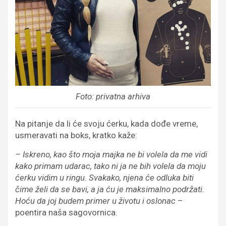
Foto: privatna arhiva
Na pitanje da li će svoju ćerku, kada dođe vreme,
usmeravati na boks, kratko kaže:
–
Iskreno
,
kao
š
to moja majka ne bi volela da me vidi
kako primam udarac
,
tako
ni ja ne bih
volela da moju
ć
erku vidim u ringu. Svakako, njena
će
odluka
biti
čime želi da se bavi, a ja ću
je maksimalno podr
ž
ati.
Ho
ć
u da joj budem primer u
ž
ivotu
i
oslonac
–
poentira naša sagovornica.