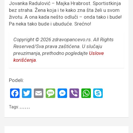
Jovanka Radulović – Majka Hrabrost. Sportistkinja
bez straha. Žena koja i te kako zna šta želi u svom
životu. A ona kada nešto odluči – onda tako i bude!
Pa neka tako bude i ubuduće. Srećno!
Copyright © 2026 zdravopancevo.rs. All Rights
Reserved/Sva prava zaštićena.
U slučaju
preuzimanja, prethodno pogledajte
Uslove
korišćenja
.
Podeli:
F
T
E
M
M
Vi
W
S
a
wi
m
es
es
b
h
ky
Tags:
,
,
,
,
,
,
ce
tt
ail
s
se
er
at
p
b
er
a
n
s
e
o
g
g
A
Кретање