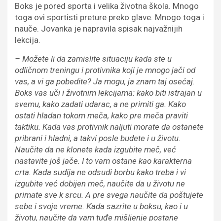
Boks je pored sporta i velika životna škola. Mnogo
toga ovi sportisti preture preko glave. Mnogo toga i
nauče. Jovanka je napravila spisak najvažnijih
lekcija.
–
Mo
ž
ete li
da
zamislit
e situaciju kada ste u
odli
č
nom treningu i protivnika koji je mnogo ja
č
i od
vas
,
a vi
ga
pobedite? Ja mogu, ja znam taj osećaj.
Boks vas u
č
i i
ž
ivotnim lekcijama: kako biti istrajan u
svemu, kako zadati udarac, a ne primiti ga. Kako
ostati hladan tokom me
č
a, kako pre me
č
a praviti
taktiku.
Kada vas
protivnik naljuti
morate
da ostanete
pribrani i hladni,
a
takvi posle budete
i
u
ž
ivotu.
Nau
č
ite da
ne klonete kada izgubite meč, već
nastavite još jače.
I to vam ostane kao karakterna
crta.
K
ada sudija ne
od
sudi borbu kako treba i vi
izgubite
već dobijen
me
č
, nau
č
ite da u
ž
ivotu ne
primate sve k srcu.
A p
re svega nau
č
ite da po
š
tujete
sebe i svoje vreme.
Kada
sazrite u
boksu, kao i u
ž
ivotu
,
nau
č
ite da
vam
tu
đ
e mi
š
ljenje
postane