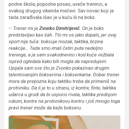
podne škola, popodne posao, uveče treninzi, a
svakog drugog vikenda mečevi. Sav novac koji je
tada zarađivala išao je u kuću ili na boks.
–
Trener mi je
Zvonko Dimitrijevi
ć
.
On je boks
predstavljao kao šah
.
T
to mi se jako dopalo
,
j
er ovaj
sport nije tuča
:
boksuje mozak, taktika, brzina
reakcije…
Tada smo imali
četiri
puta nedeljno
treninge
,
a ja sam svak
odnevno i kod kuće vežbala
ispred ogledala kako
bih mogla da napredujem
.
Upijala sam s
v
e što je Zvonko pokazivao
drugim
talentovani
jim
bokserima i bokserkama.
Dobar trener
mora da
prepozna koju taktiku treba da primeni
š
na
protivniku
.
Da li je to u stranu, iz kontre, finte, taktika
udarca u grudi da bi usporio
rivala,
taktika prednjom
rukom, kontre na protivnikovu kontru i jo
š
mnogo
toga
pravi
trener mo
ž
e
da kaže
bokseru.