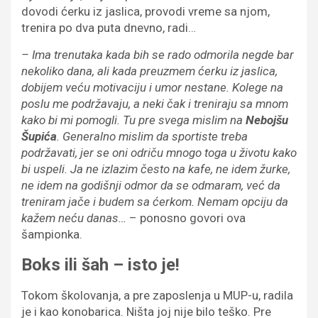
dovodi ćerku iz jaslica, provodi vreme sa njom,
trenira po dva puta dnevno, radi…
–
Ima
trenut
a
k
a
kada bih se rado odmorila
negde
bar
nekoliko dana, ali kada
preuzmem
ć
erku iz jaslica,
dobijem ve
ć
u
motivaciju
i umor nestane.
Kolege na
poslu me podržavaju, a neki čak
i treniraju sa mnom
kako bi mi pomogli. Tu pre svega mislim na
Nebojšu
Šupića
. Generalno mislim da sportiste treba
podržavati, jer se oni odriču mnogo toga u životu kako
bi uspeli. Ja ne
izlazim
č
esto na kafe
, ne idem ž
urke,
ne idem na godi
š
nji odmor da se odm
a
r
a
m
,
ve
ć
da
treniram ja
č
e i budem sa
ć
erkom. Nemam opciju da
ka
ž
em ne
ć
u danas
…
– ponosno govori ova
šampionka.
Boks ili šah – isto je!
Tokom školovanja, a pre zaposlenja u MUP-u, radila
je i kao konobarica. Ništa joj nije bilo teško. Pre