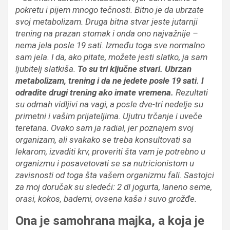
pokretu i pijem mnogo te
č
nosti. Bitno je da ubrzate
svoj metabolizam. Druga bitna stvar je
ste
jutarnji
trening na prazan stomak i onda
ono najvažnije –
nema jela posle 19 sati.
Između toga sve normalno
sam jela. I da
,
ako pitate, mo
ž
ete jesti slatko, ja sam
ljubitelj slatki
š
a.
To su tri klju
č
ne stvari. Ubrzan
metabolizam, trening i da ne jedete posle 19 sati.
I
odradite drugi trening ako imate vremena.
Rezultati
s
u
odmah vidljivi na vagi, a posle dve-tri nedelje su
primetni i va
š
im prijateljima. Ujutru tr
č
anje i uve
č
e
teretana.
Ovako sam ja radial, jer poznajem svoj
organizam,
ali
svakako
se
treba konsultovati sa
lekarom, izvaditi krv, proveriti
š
ta vam je potrebno u
organizmu i
posavetovati se
sa nutricionistom u
zavisnosti od toga
š
ta
vašem
organizmu fali
. Sastojci
za moj
doru
č
ak su sledeći:
2
dl jogurta,
l
aneno seme
,
o
rasi,
k
okos, bademi
,
ovsena ka
š
a
i
suvo gro
žđ
e.
Ona je samohrana majka, a koja je