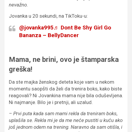
nevažno
.
Jovanka u 20 sekundi, na TikToku-u:
@jovanka995
♬ Dont Be Shy Girl Go
Bananza – BellyDancer
Mama, ne brini, ovo je štamparska
greška!
Da ste majka ženskog deteta koje vam u nekom
momentu saopšti da želi da trenira boks, kako biste
reagovali? Ni Jovankina mama nije bila oduševljena.
Ni najmanje. Bilo je i pretnji, ali uzalud.
– Prvi puta kada sam mami rekla da treniram boks,
upla
š
ila se. Rekla mi je
da me neće pustiti u kuću ako
još jednom odem na trening.
Naravno da sam oti
š
la
, i