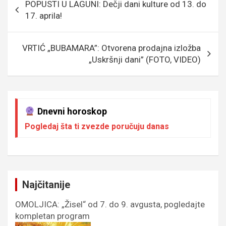
POPUSTI U LAGUNI: Dečji dani kulture od 13. do
o
e
er
p
чланка
17. aprila!
k
p
VRTIĆ „BUBAMARA”: Otvorena prodajna izložba
„Uskršnji dani” (FOTO, VIDEO)
Dnevni horoskop
Pogledaj šta ti zvezde poručuju danas
Najčitanije
OMOLJICA: „Žisel“ od 7. do 9. avgusta, pogledajte
kompletan program