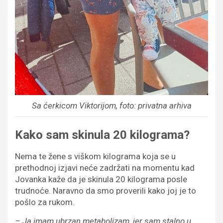
Sa ćerkicom Viktorijom, foto: privatna arhiva
Kako sam skinula 20 kilograma?
Nema te žene s viškom kilograma koja se u
prethodnoj izjavi neće zadržati na momentu kad
Jovanka kaže da je skinula 20 kilograma posle
trudnoće. Naravno da smo proverili kako joj je to
pošlo za rukom.
– Ja imam ubrzan metabolizam, jer sam stalno u