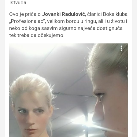
Istvuda…
Ovo je priča o
Jovanki Radulović
, članici Boks kluba
„Profesionalac”, velikom borcu u ringu, ali i u životu i
neko od koga sasvim sigurno najveća dostignuća
tek treba da očekujemo.