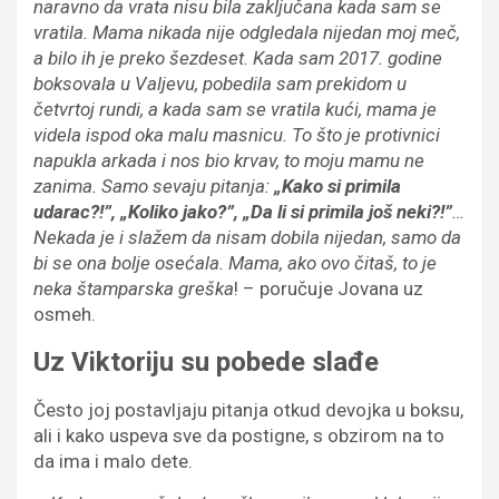
naravno da
vrata nisu bila zaključana kada sam se
vratila. Mama nikada nije odgledala nijedan moj meč,
a bilo ih je preko šezdeset. K
ada sam 2017. godine
boksovala u Valjevu, pobedila sam prekidom u
četvrtoj
rundi
, a k
ada sam se vratila ku
ć
i, mama je
videla ispod oka malu masnicu. To
š
to je protivnici
napukla arkada i nos
bio
krvav
,
to moju mamu ne
zanima
. Samo sevaju pitanja:
„
Kako si primila
udarac?!”, „Koliko jako?”, „Da li si primila jo
š
neki?!”
…
Nekad
a
je i sla
ž
em da nisam
dobila nijedan, samo
da
bi se
ona
bolje ose
ć
ala. Mama, ako ovo
č
ita
š, to je
neka š
tamparska gre
š
ka
! – poručuje Jovana uz
osmeh.
Uz Viktoriju su pobede slađe
Često joj postavljaju pitanja otkud devojka u boksu,
ali i kako uspeva sve da postigne, s obzirom na to
da ima i malo dete.