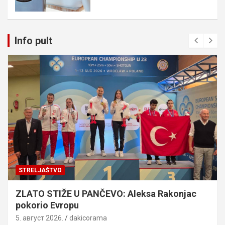
Info pult
MANIFESTACIJE
STARČEVO
STARČEVO: Traju „Dani druženja”, evo šta vas
očekuje od 4. do 10. avgusta
3. август 2026.
dakicorama