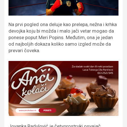
Na prvi pogled ona deluje kao prelepa, nežna i krhka
devojka koju bi možda i malo jači vetar mogao da
ponese poput Meri Popins. Međutim, ona je jedan
od najboljih dokaza koliko samo izgled može da
prevari čoveka.
Jovanka Radulović je četvorostruki osvajač