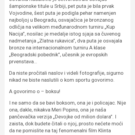
šampionske titule u Srbiji, pet puta je bila prvak
Vojvodine, šest puta je podigla pehar namenjen
najboljoj u Beogradu, osvajačica je bronzanog
odličja na velikom međunarodnom turniru „Kup
Nacija”, nosilac je medalje istog sjaja sa čuvenog
nadmetanja „Zlatna rukavica”, dva puta je osvajala
bronze na internacionalnom turniru A klase
„Beogradski pobednik”, učesnik je evropskih
prvenstava…
Da niste pročitali naslov i videli fotografije, sigurno
nikad ne biste naslutili o kom sportu govorimo.
A govorimo o – boksu!
I ne samo da se bavi boksom, ona je i policajac. Nije
ona, dakle, nikakva Meri Popins, ona je naša
pančevačka verzija „Devojke od milion dolara”. I
zaista, dok budete čitali o njoj, prosto nećete moći
da ne pomislite na taj fenomenalni film Klinta