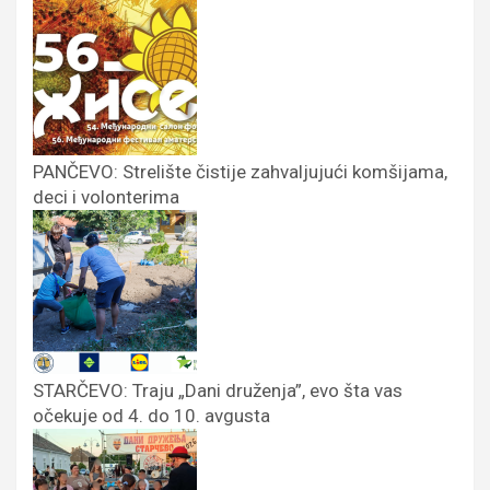
PANČEVO: Strelište čistije zahvaljujući komšijama,
deci i volonterima
STARČEVO: Traju „Dani druženja”, evo šta vas
očekuje od 4. do 10. avgusta