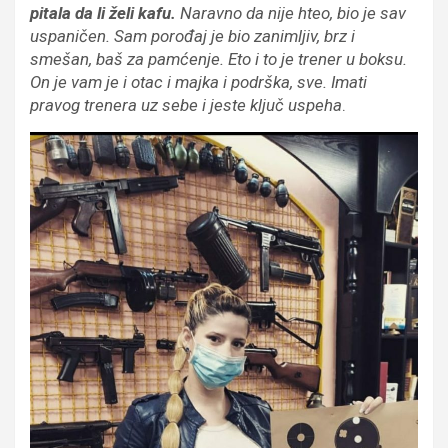
pitala da li
želi
kafu.
Naravno da nije hteo,
bio je sav
uspani
č
en
.
Sam poro
đ
aj
je bio
zanimljiv, brz i
sme
š
an
, baš
za pam
ć
enje.
Eto i to je trener u boksu.
On je
vam je i otac i majka i podr
š
ka, sve. Imati
pravog trenera uz sebe i
jeste
klju
č
uspeha
.