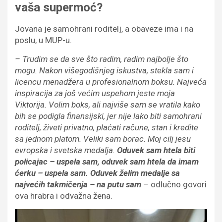
vaša supermoć?
Jovana je samohrani roditelj, a obaveze ima i na
poslu, u MUP-u.
–
Trudim se
da sve
š
to radim, radim najbolje
š
to
mogu. Nakon vi
š
egodi
š
njeg iskustva
,
stekla sam i
licencu men
adž
era u profesionalnom boksu. Najve
ć
a
inspiracija za
još
ve
ć
im uspehom je
ste
moja
Viktorija. Volim boks
,
ali najvi
š
e sam se vratila kako
bih se podigla finansijski
,
jer nije lako biti samohrani
roditelj,
ž
iveti privatno, pla
ć
ati ra
č
une, stan i kredite
sa jednom platom.
Veliki sam borac.
Moj cilj je
su
e
vropska i
s
vetska medalja.
Oduvek sam htela biti
policajac
–
uspela sam
, o
duvek sam htela
da imam
ć
erku
–
uspela sam. Oduvek
želim medalje sa
najvećih takmičenja –
na putu sam
– odlučno govori
ova hrabra i odvažna žena.