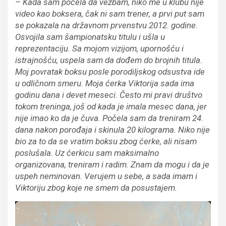
– Kada sam počela da vežbam
,
niko me
u klubu nije
video kao boksera
, čak ni
sam trener
,
a prvi put
sam
se
pokazala na dr
ž
avnom prvenstvu 2012.
godine
.
O
svojila
sam
šampiona
t
sku titulu i ušla u
reprezentaciju.
Sa mojom vizijom, uporno
šću
i
istrajno
šću, uspela sam da dođem do brojnih titula.
Moj povratak
boksu
posle porodiljskog odsustva
ide
u odličnom smeru
. M
oja ćerka Viktorija sada ima
godinu dana i devet meseci. Č
esto mi pravi dru
š
tvo
tokom
treninga
,
jo
š
od
kada je imala
mesec dana
,
jer
nije imao ko da je
č
uva. Po
č
ela sam da treniram 24.
dana nakon poro
đ
aja i skinula 20
kilograma. Niko nije
bio za to da se vratim boksu zbog
ć
erke, ali nisam
poslušala. Uz
ć
erkicu sam maksimalno
organizovana
,
treniram i radim. Znam da mogu i da je
uspeh neminovan
. V
erujem u sebe
, a sada imam i
Viktoriju zbog koje ne smem da posustajem
.