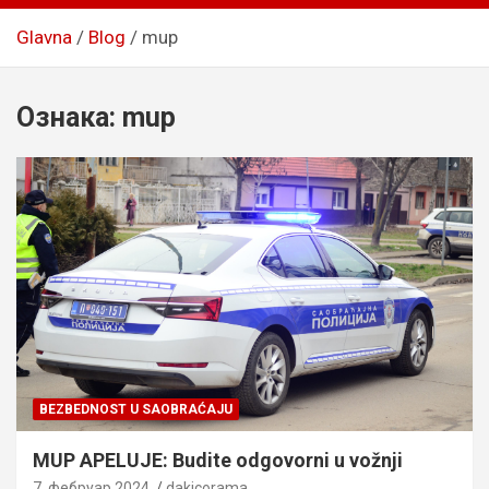
Glavna
Blog
mup
Ознака:
mup
BEZBEDNOST U SAOBRAĆAJU
MUP APELUJE: Budite odgovorni u vožnji
7. фебруар 2024.
dakicorama