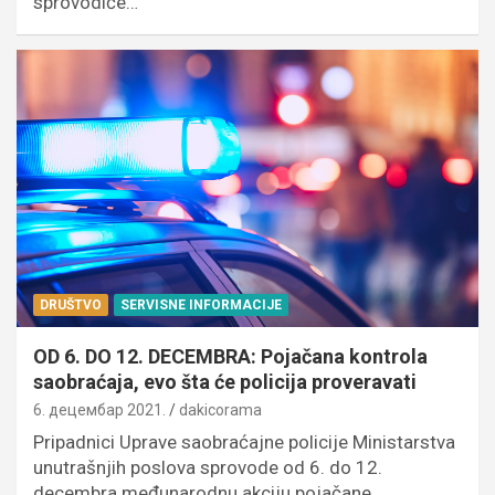
sprovodiće…
DRUŠTVO
SERVISNE INFORMACIJE
OD 6. DO 12. DECEMBRA: Pojačana kontrola
saobraćaja, evo šta će policija proveravati
6. децембар 2021.
dakicorama
Pripadnici Uprave saobraćajne policije Ministarstva
unutrašnjih poslova sprovode od 6. do 12.
decembra međunarodnu akciju pojačane…