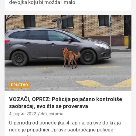
devojka koju bi možda i malo…
DRUŠTVO
VOZAČI, OPREZ: Policija pojačano kontroliše
saobraćaj, evo šta se proverava
4. април 2022.
dakicorama
U periodu od ponedeljka, 4. aprila, pa sve do kraja
nedelje pripadnici Uprave saobraćajne policije