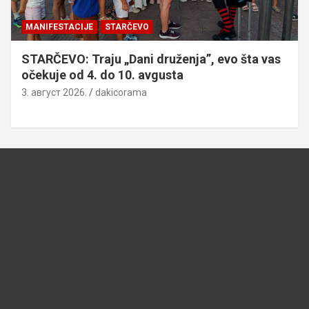
MANIFESTACIJE
STARČEVO
STARČEVO: Traju „Dani druženja”, evo šta vas
očekuje od 4. do 10. avgusta
3. август 2026.
dakicorama