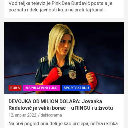
Voditeljka televizije Pink Dea Đurđević postala je
poznata i delu javnosti koja ne prati taj kanal…
BOKS
INSPIRATIVNI LJUDI
SPORTSKI DUH
DEVOJKA OD MILION DOLARA: Jovanka
Radulović je veliki borac – u RINGU i u životu
12. април 2022.
dakicorama
Na prvi pogled ona deluje kao prelepa, nežna i krhka