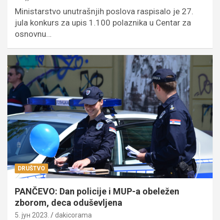
Ministarstvo unutrašnjih poslova raspisalo je 27.
jula konkurs za upis 1.100 polaznika u Centar za
osnovnu…
DRUŠTVO
PANČEVO: Dan policije i MUP-a obeležen
zborom, deca oduševljena
5. јун 2023.
dakicorama