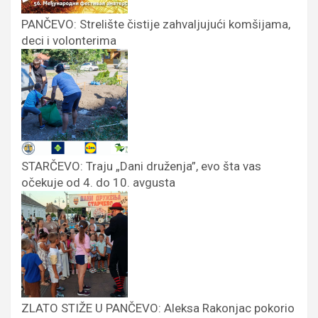
PANČEVO: Strelište čistije zahvaljujući komšijama,
deci i volonterima
STARČEVO: Traju „Dani druženja”, evo šta vas
očekuje od 4. do 10. avgusta
ZLATO STIŽE U PANČEVO: Aleksa Rakonjac pokorio