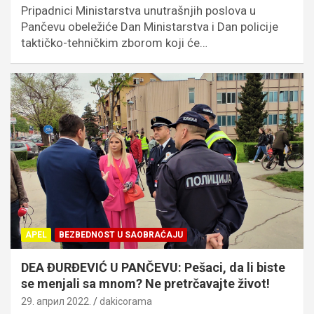
Pripadnici Ministarstva unutrašnjih poslova u
Pančevu obeležiće Dan Ministarstva i Dan policije
taktičko-tehničkim zborom koji će…
APEL
BEZBEDNOST U SAOBRAĆAJU
DEA ĐURĐEVIĆ U PANČEVU: Pešaci, da li biste
se menjali sa mnom? Ne pretrčavajte život!
29. април 2022.
dakicorama