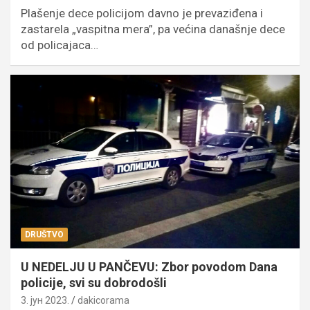
Plašenje dece policijom davno je prevaziđena i
zastarela „vaspitna mera”, pa većina današnje dece
od policajaca…
DRUŠTVO
U NEDELJU U PANČEVU: Zbor povodom Dana
policije, svi su dobrodošli
3. јун 2023.
dakicorama