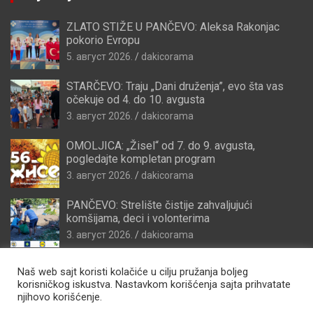
ZLATO STIŽE U PANČEVO: Aleksa Rakonjac
pokorio Evropu
5. август 2026.
dakicorama
STARČEVO: Traju „Dani druženja”, evo šta vas
očekuje od 4. do 10. avgusta
3. август 2026.
dakicorama
OMOLJICA: „Žisel“ od 7. do 9. avgusta,
pogledajte kompletan program
3. август 2026.
dakicorama
PANČEVO: Strelište čistije zahvaljujući
komšijama, deci i volonterima
3. август 2026.
dakicorama
Naš web sajt koristi kolačiće u cilju pružanja boljeg
korisničkog iskustva. Nastavkom korišćenja sajta prihvatate
njihovo korišćenje.