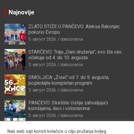
Najnovije
ZLATO STIŽE U PANČEVO: Aleksa Rakonjac
pokorio Evropu
5. август 2026.
dakicorama
STARČEVO: Traju „Dani druženja”, evo šta vas
očekuje od 4. do 10. avgusta
3. август 2026.
dakicorama
OMOLJICA: „Žisel“ od 7. do 9. avgusta,
pogledajte kompletan program
3. август 2026.
dakicorama
PANČEVO: Strelište čistije zahvaljujući
komšijama, deci i volonterima
3. август 2026.
dakicorama
Naš web sajt koristi kolačiće u cilju pružanja boljeg