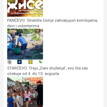
PANČEVO: Strelište čistije zahvaljujući komšijama,
deci i volonterima
STARČEVO: Traju „Dani druženja”, evo šta vas
očekuje od 4. do 10. avgusta