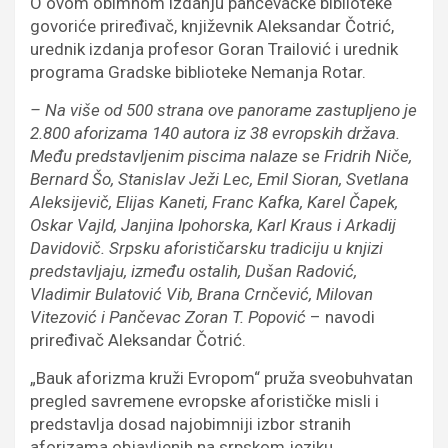
O ovom obimnom izdanju pančevačke biblioteke
govoriće priređivač, književnik Aleksandar Čotrić,
urednik izdanja profesor Goran Trailović i urednik
programa Gradske biblioteke Nemanja Rotar.
– Na više od 500 strana ove panorame zastupljeno je
2.800 aforizama 140 autora iz 38 evropskih država.
Među predstavljenim piscima nalaze se Fridrih Niče,
Bernard Šo, Stanislav Ježi Lec, Emil Sioran, Svetlana
Aleksijevič, Elijas Kaneti, Franc Kafka, Karel Čapek,
Oskar Vajld, Janjina Ipohorska, Karl Kraus i Arkadij
Davidovič. Srpsku aforističarsku tradiciju u knjizi
predstavljaju, između ostalih, Dušan Radović,
Vladimir Bulatović Vib, Brana Crnčević, Milovan
Vitezović i Pančevac Zoran T. Popović
– navodi
priređivač Aleksandar Čotrić.
„Bauk aforizma kruži Evropom“ pruža sveobuhvatan
pregled savremene evropske aforističke misli i
predstavlja dosad najobimniji izbor stranih
aforizama objavljenih na srpskom jeziku.