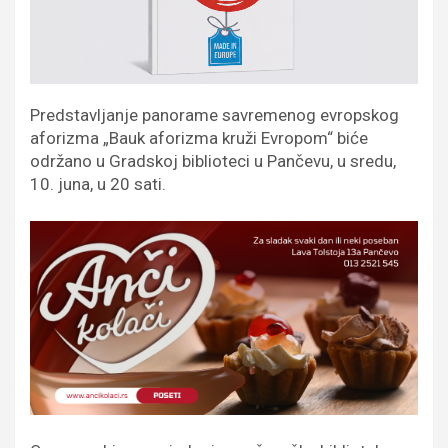
Predstavljanje panorame savremenog evropskog
aforizma „Bauk aforizma kruži Evropom“ biće
održano u Gradskoj biblioteci u Pančevu, u sredu,
10. juna, u 20 sati.