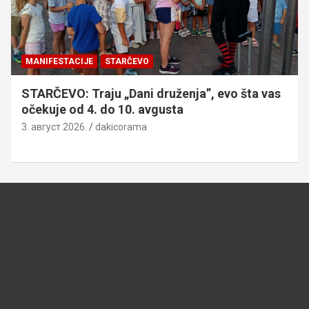
MANIFESTACIJE
STARČEVO
STARČEVO: Traju „Dani druženja”, evo šta vas
očekuje od 4. do 10. avgusta
3. август 2026.
dakicorama