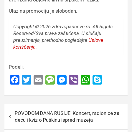
Ulaz na promociju je slobodan.
Copyright © 2026 zdravopancevo.rs. All Rights
Reserved/Sva prava zaštićena.
U slučaju
preuzimanja, prethodno pogledajte
Uslove
korišćenja
.
Podeli:
F
T
E
M
M
Vi
W
S
a
wi
m
es
es
b
h
ky
ce
tt
ail
s
se
er
at
p
b
er
a
n
s
e
Кретање
POVODOM DANA RUSIJE: Koncert, radionice za
o
g
g
A
чланка
decu i kviz o Puškinu ispred muzeja
o
e
er
p