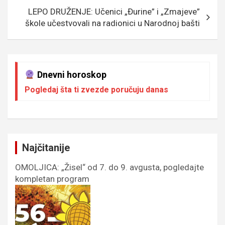
k
p
LEPO DRUŽENJE: Učenici „Đurine” i „Zmajeve”
škole učestvovali na radionici u Narodnoj bašti
Dnevni horoskop
Pogledaj šta ti zvezde poručuju danas
Najčitanije
OMOLJICA: „Žisel“ od 7. do 9. avgusta, pogledajte
kompletan program