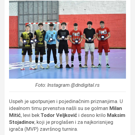
Foto: Instagram @dndigital.rs
Uspeh je upotpunjen i pojedinačnim priznanjima. U
idealnom timu prvenstva našli su se golman
Milan
Mitić
, levi bek
Todor Veljković
i desno krilo
Maksim
Stojadinov
, koji je proglašen i za najkorisnijeg
igrača (MVP) završnog turnira.