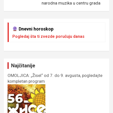
narodna muzika u centru grada
Dnevni horoskop
Pogledaj šta ti zvezde poručuju danas
Najčitanije
OMOLJICA: „Žisel“ od 7. do 9. avgusta, pogledajte
kompletan program