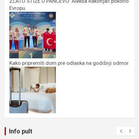
ZLATO STIŽE U PANČEVO: Aleksa Rakonjac pokorio
Evropu
Kako pripremiti dom pre odlaska na godišnji odmor
Info pult