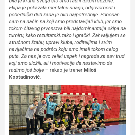
bila je kruna svega što smo radili tokom sezone.
Ekipa je pokazala mentalnu snagu, odgovornost i
pobednički duh kada je bilo najpotrebnije. Ponosan
sam na način na koji smo predstavljali klub, jer smo
tokom čitavog prvenstva bili najdominantnija ekipa na
turniru, kako rezultatski, tako i igrački. Zahvaljujem se
stručnom štabu, upravi kluba, roditeljima i svim
navijačima na podršci koju smo imali tokom celog
puta. Za nas je ovo veliki uspeh i nagrada za sav trud
koji smo uložili, ali i motivacija da nastavimo da
radimo još bolje
– rekao je trener
Miloš
Kostadinović
.