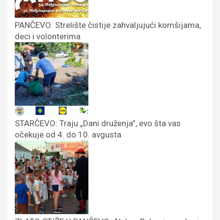
PANČEVO: Strelište čistije zahvaljujući komšijama,
deci i volonterima
STARČEVO: Traju „Dani druženja”, evo šta vas
očekuje od 4. do 10. avgusta