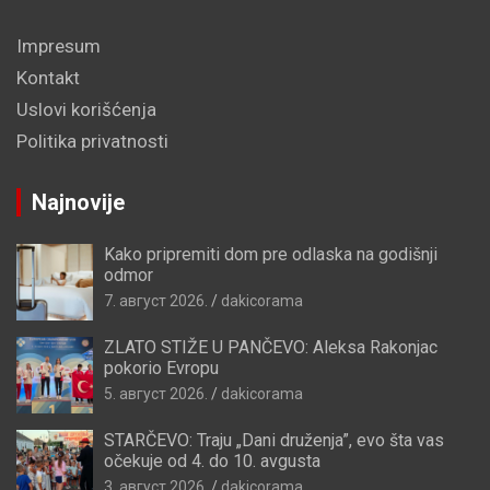
Impresum
Kontakt
Uslovi korišćenja
Politika privatnosti
Najnovije
Kako pripremiti dom pre odlaska na godišnji
odmor
7. август 2026.
dakicorama
ZLATO STIŽE U PANČEVO: Aleksa Rakonjac
pokorio Evropu
5. август 2026.
dakicorama
STARČEVO: Traju „Dani druženja”, evo šta vas
očekuje od 4. do 10. avgusta
3. август 2026.
dakicorama