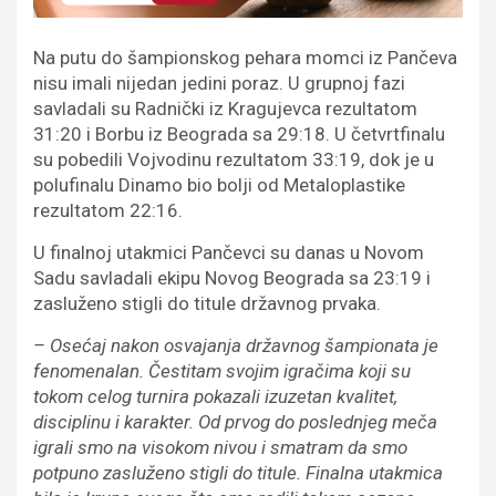
Na putu do šampionskog pehara momci iz Pančeva
nisu imali nijedan jedini poraz. U grupnoj fazi
savladali su Radnički iz Kragujevca rezultatom
31:20 i Borbu iz Beograda sa 29:18. U četvrtfinalu
su pobedili Vojvodinu rezultatom 33:19, dok je u
polufinalu Dinamo bio bolji od Metaloplastike
rezultatom 22:16.
U finalnoj utakmici Pančevci su danas u Novom
Sadu savladali ekipu Novog Beograda sa 23:19 i
zasluženo stigli do titule državnog prvaka.
– Osećaj nakon osvajanja državnog šampionata je
fenomenalan. Čestitam svojim igračima koji su
tokom celog turnira pokazali izuzetan kvalitet,
disciplinu i karakter. Od prvog do poslednjeg meča
igrali smo na visokom nivou i smatram da smo
potpuno zasluženo stigli do titule. Finalna utakmica