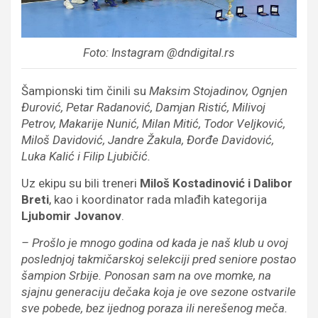
Foto: Instagram @dndigital.rs
Šampionski tim činili su
Maksim Stojadinov, Ognjen
Đurović, Petar Radanović, Damjan Ristić, Milivoj
Petrov, Makarije Nunić, Milan Mitić, Todor Veljković,
Miloš Davidović, Jandre Žakula, Đorđe Davidović,
Luka Kalić i Filip Ljubičić.
Uz ekipu su bili treneri
Miloš Kostadinović i Dalibor
Breti
, kao i koordinator rada mlađih kategorija
Ljubomir Jovanov
.
– Prošlo je mnogo godina od kada je naš klub u ovoj
poslednjoj takmičarskoj selekciji pred seniore postao
šampion Srbije. Ponosan sam na ove momke, na
sjajnu generaciju dečaka koja je ove sezone ostvarile
sve pobede, bez ijednog poraza ili nerešenog meča.