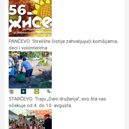
PANČEVO: Strelište čistije zahvaljujući komšijama,
deci i volonterima
STARČEVO: Traju „Dani druženja”, evo šta vas
očekuje od 4. do 10. avgusta