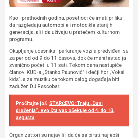
Kao i prethodnih godina, posetioci će imati priliku
da razgledaju automobile i motocikle starijih
generacija, ali i da uživaju u pratećem kulturnom
programu.
Okupljanje učesnika i parkiranje vozila predviđeni su
za period od 9 do 11 časova, dok će manifestacija
zvanično početi u 11 sati. Tokom dana nastupiće
članovi KUD-a „Stanko Paunović” i dečji hor „Vokal
kids”, a za muziku će tokom celog događaja biti
zadužen DJ Rescobar.
Pročitajte još
STARČEVO: Traju „Dani
druženja”, evo šta vas očekuje od 4. do 10.
avgusta
Organizattori su najavili i da će se birati najlepši