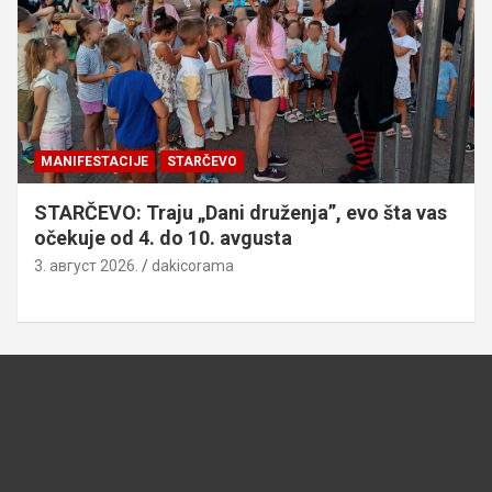
MANIFESTACIJE
STARČEVO
STARČEVO: Traju „Dani druženja”, evo šta vas
očekuje od 4. do 10. avgusta
3. август 2026.
dakicorama