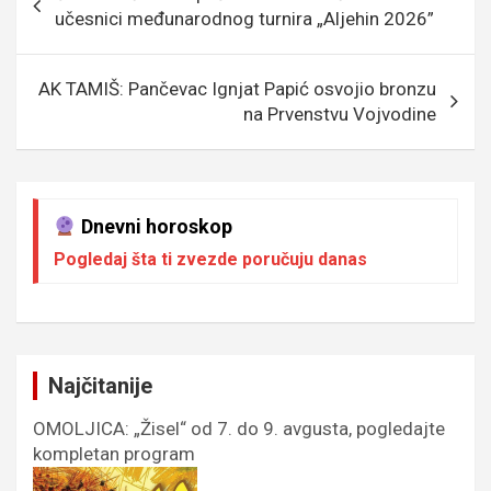
o
g
g
A
чланка
učesnici međunarodnog turnira „Aljehin 2026”
o
e
er
p
k
p
AK TAMIŠ: Pančevac Ignjat Papić osvojio bronzu
na Prvenstvu Vojvodine
Dnevni horoskop
Pogledaj šta ti zvezde poručuju danas
Najčitanije
OMOLJICA: „Žisel“ od 7. do 9. avgusta, pogledajte
kompletan program