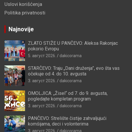
Uslovi korišćenja
Politika privatnosti
Najnovije
ZLATO STIŽE U PANČEVO: Aleksa Rakonjac
pokorio Evropu
5. август 2026.
dakicorama
STARČEVO: Traju „Dani druženja”, evo šta vas
očekuje od 4. do 10. avgusta
3. август 2026.
dakicorama
OMOLJICA: „Žisel“ od 7. do 9. avgusta,
pogledajte kompletan program
3. август 2026.
dakicorama
PANČEVO: Strelište čistije zahvaljujući
komšijama, deci i volonterima
3. август 2026.
dakicorama