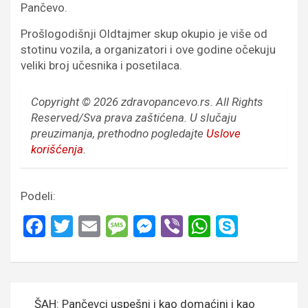
Pančevo.
Prošlogodišnji Oldtajmer skup okupio je više od
stotinu vozila, a organizatori i ove godine očekuju
veliki broj učesnika i posetilaca.
Copyright © 2026 zdravopancevo.rs. All Rights
Reserved/Sva prava zaštićena.
U slučaju
preuzimanja, prethodno pogledajte
Uslove
korišćenja
.
Podeli:
F
T
E
M
M
Vi
W
S
a
wi
m
es
es
b
h
ky
ce
tt
ail
s
se
er
at
p
b
er
a
n
s
e
Кретање
ŠAH: Pančevci uspešni i kao domaćini i kao