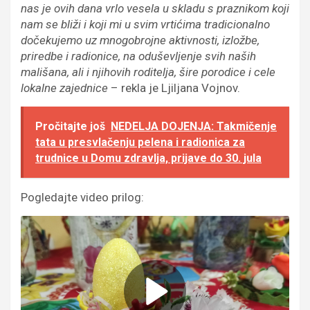
nas je ovih dana vrlo vesela u skladu s praznikom koji
nam se bliži i koji mi u svim vrtićima tradicionalno
dočekujemo uz mnogobrojne aktivnosti, izložbe,
priredbe i radionice, na oduševljenje svih naših
mališana, ali i njihovih roditelja, šire porodice i cele
lokalne zajednice
– rekla je Ljiljana Vojnov.
Pročitajte još
NEDELJA DOJENJA: Takmičenje
tata u presvlačenju pelena i radionica za
trudnice u Domu zdravlja, prijave do 30. jula
Pogledajte video prilog: