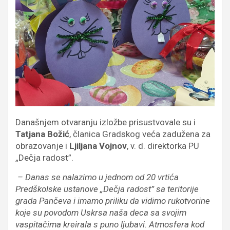
Današnjem otvaranju izložbe prisustvovale su i
Tatjana Božić
, članica Gradskog veća zadužena za
obrazovanje i
Ljiljana Vojnov
, v. d. direktorka PU
„Dečja radost”.
– Danas se nalazimo u jednom od 20 vrtića
Predškolske ustanove „Dečja radost” sa teritorije
grada Pančeva i imamo priliku da vidimo rukotvorine
koje su povodom Uskrsa naša deca sa svojim
vaspitačima kreirala s puno ljubavi. Atmosfera kod