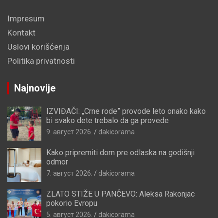
Impresum
Kontakt
Uslovi korišćenja
Politika privatnosti
Najnovije
IZVIĐAČI: „Crne rode” provode leto onako kako
bi svako dete trebalo da ga provede
9. август 2026.
dakicorama
Kako pripremiti dom pre odlaska na godišnji
odmor
7. август 2026.
dakicorama
ZLATO STIŽE U PANČEVO: Aleksa Rakonjac
pokorio Evropu
5. август 2026.
dakicorama