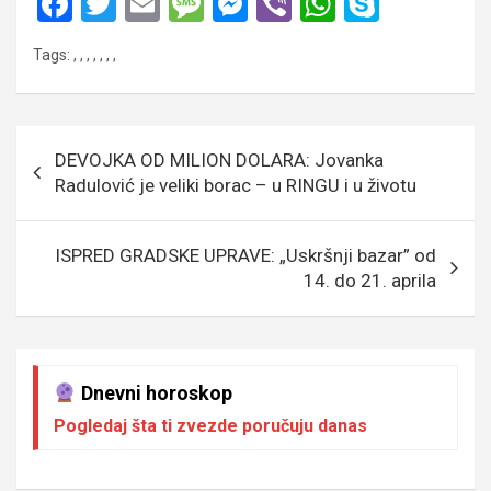
F
T
E
M
M
Vi
W
S
a
wi
m
es
es
b
h
ky
Tags:
,
,
,
,
,
,
,
ce
tt
ail
s
se
er
at
p
b
er
a
n
s
e
o
g
g
A
Кретање
DEVOJKA OD MILION DOLARA: Jovanka
o
e
er
p
чланка
Radulović je veliki borac – u RINGU i u životu
k
p
ISPRED GRADSKE UPRAVE: „Uskršnji bazar” od
14. do 21. aprila
Dnevni horoskop
Pogledaj šta ti zvezde poručuju danas