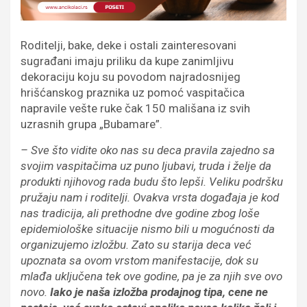
Roditelji, bake, deke i ostali zainteresovani
sugrađani imaju priliku da kupe zanimljivu
dekoraciju koju su povodom najradosnijeg
hrišćanskog praznika uz pomoć vaspitačica
napravile vešte ruke čak 150 mališana iz svih
uzrasnih grupa „Bubamare”.
– Sve što vidite oko nas su deca pravila zajedno sa
svojim vaspitačima uz puno ljubavi, truda i želje da
produkti njihovog rada budu što lepši. Veliku podršku
pružaju nam i roditelji. Ovakva vrsta događaja je kod
nas tradicija, ali prethodne dve godine zbog loše
epidemiološke situacije nismo bili u mogućnosti da
organizujemo izložbu. Zato su starija deca već
upoznata sa ovom vrstom manifestacije, dok su
mlađa uključena tek ove godine, pa je za njih sve ovo
novo.
Iako je naša izložba prodajnog tipa, cene ne