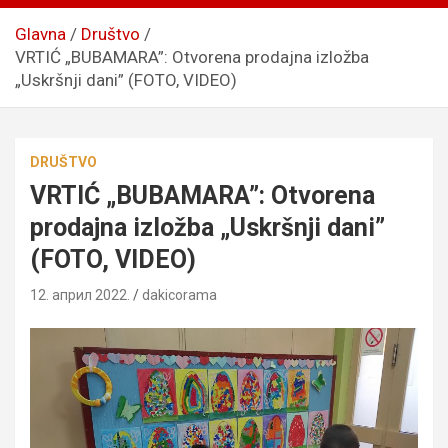
Glavna
Društvo
VRTIĆ „BUBAMARA”: Otvorena prodajna izložba
„Uskršnji dani” (FOTO, VIDEO)
DRUŠTVO
VRTIĆ „BUBAMARA”: Otvorena
prodajna izložba „Uskršnji dani”
(FOTO, VIDEO)
12. април 2022.
dakicorama