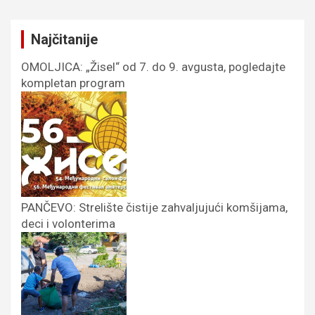
Najčitanije
OMOLJICA: „Žisel“ od 7. do 9. avgusta, pogledajte
kompletan program
PANČEVO: Strelište čistije zahvaljujući komšijama,
deci i volonterima