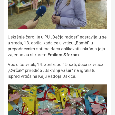
Uskršnje čarolije u PU „Dečja radost” nastavljaju se
u sredu, 13. aprila, kada će u vrtiću „Bambi” u
prepodnevnim satima deca oslikavati uskršnja jaja
zajedno sa slikarem
Emilom Sferom
.
Već u četvrtak, 14. aprila, od 15 sati, deca iz vrtića
„Cvrčak” prirediće „Uskršnji vašar” na igralištu
ispred vrtića na Keju Radoja Dakića.