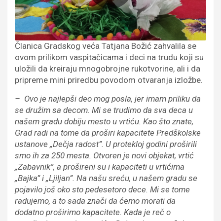
Članica Gradskog veća Tatjana Božić zahvalila se
ovom prilikom vaspitačicama i deci na trudu koji su
uložili da kreiraju mnogobrojne rukotvorine, ali i da
pripreme mini priredbu povodom otvaranja izložbe.
– Ovo je najlepši deo mog posla, jer imam priliku da
se družim sa decom. Mi se trudimo da sva deca u
našem gradu dobiju mesto u vrtiću. Kao što znate,
Grad radi na tome da proširi kapacitete Predškolske
ustanove „Dečja radost”. U protekloj godini proširili
smo ih za 250 mesta. Otvoren je novi objekat, vrtić
„Zabavnik”, a prošireni su i kapaciteti u vrtićima
„Bajka” i „Ljiljan”. Na našu sreću, u našem gradu se
pojavilo još oko sto pedesetoro dece. Mi se tome
radujemo, a to sada znači da ćemo morati da
dodatno proširimo kapacitete. Kada je reč o