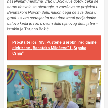
naseljenim mestima, vrtić u Dolovu je gotov, čeka se
samo dozvola za otvaranje, a završava se projekat u
Banatskom Novom Selu, nakon čega će sva deca u
gradu i svim naseljenim mestima imati podjednake
uslove kada je reč o ovom delu njihovog detinjstva
–
istakla je Tatjana Božić.
Pročitajte još
NIS: Puštene u probni rad gasne
elektrane „Banatsko Miloševo“ i „Srpska
Crnja“