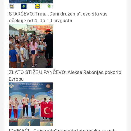
STARČEVO: Traju „Dani druženja”, evo šta vas
očekuje od 4. do 10. avgusta
ZLATO STIŽE U PANČEVO: Aleksa Rakonjac pokorio
Evropu
IZVIĐAČI: „Crne rode” provode leto onako kako bi