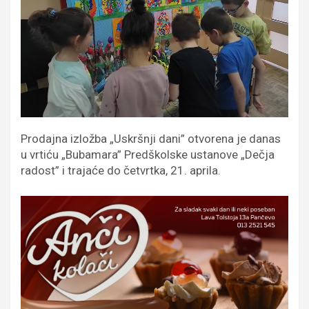
Prodajna izložba „Uskršnji dani” otvorena je danas
u vrtiću „Bubamara” Predškolske ustanove „Dečja
radost” i trajaće do četvrtka, 21. aprila.