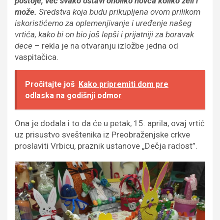
postoje, već svako ostavi onoliko novca koliko želi i
može.
Sredstva koja budu prikupljena ovom prilikom
iskoristićemo za oplemenjivanje i uređenje našeg
vrtića, kako bi on bio još lepši i prijatniji za boravak
dece
– rekla je na otvaranju izložbe jedna od
vaspitačica.
Pročitajte još
Kako pripremiti dom pre
odlaska na godišnji odmor
Ona je dodala i to da će u petak, 15. aprila, ovaj vrtić
uz prisustvo sveštenika iz Preobraženjske crkve
proslaviti Vrbicu, praznik ustanove „Dečja radost”.