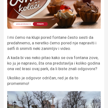
I mi ćemo na klupi pored fontane često sesti da
predahnemo, a neretko ćemo pored nje napraviti i
selfi ili snimiti neki zanimljiv i video.
A kada bi vas neko pitao kako se ova fontana zove,
ko ju je napravio, šta ona predstavlja i koliko godina
ona već krasi ovaj park, da li biste znali odgovore?
Ukoliko je odgovor odričan, red je da to
promenimo!