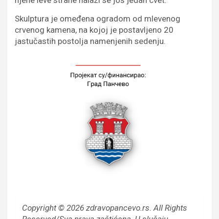
njene leve strane nalazi se još jedan cvet.
Skulptura je omeđena ogradom od mlevenog
crvenog kamena, na kojoj je postavljeno 20
jastučastih postolja namenjenih sedenju.
Copyright © 2026 zdravopancevo.rs. All Rights