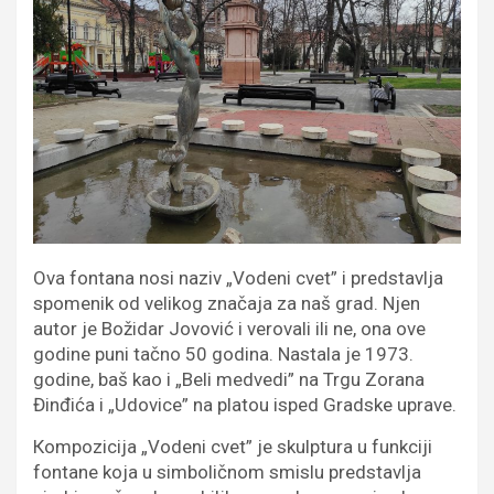
Ova fontana nosi naziv „Vodeni cvet” i predstavlja
spomenik od velikog značaja za naš grad. Njen
autor je Božidar Jovović i verovali ili ne, ona ove
godine puni tačno 50 godina. Nastala je 1973.
godine, baš kao i „Beli medvedi” na Trgu Zorana
Đinđića i „Udovice” na platou isped Gradske uprave.
Кompozicija „Vodeni cvet” je skulptura u funkciji
fontane koja u simboličnom smislu predstavlja