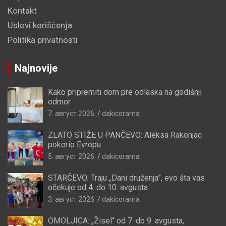
Kontakt
Uslovi korišćenja
Politika privatnosti
Najnovije
Kako pripremiti dom pre odlaska na godišnji
odmor
7. август 2026.
dakicorama
ZLATO STIŽE U PANČEVO: Aleksa Rakonjac
pokorio Evropu
5. август 2026.
dakicorama
STARČEVO: Traju „Dani druženja”, evo šta vas
očekuje od 4. do 10. avgusta
3. август 2026.
dakicorama
OMOLJICA: „Žisel“ od 7. do 9. avgusta,