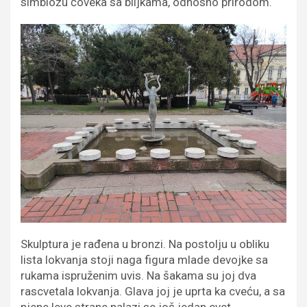
simbiozu čoveka sa biljkama, odnosno prirodom.
Skulptura je rađena u bronzi. Na postolju u obliku
lista lokvanja stoji naga figura mlade devojke sa
rukama ispruženim uvis. Na šakama su joj dva
rascvetala lokvanja. Glava joj je uprta ka cveću, a sa