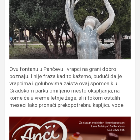
Ovu fontanu u Pančevu i vrapci na grani dobro
poznaju. I nije fraza kad to kažemo, budući da je
vrapcima i golubovima zaista ovaj spomenik u
Gradskom parku omiljeno mesto okupljanja, na
kome će u vreme letnje žege, ali i tokom ostalih
meseci lako pronaći prekopotrebnu kapljicu vode.