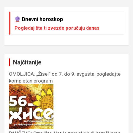
Dnevni horoskop
Pogledaj šta ti zvezde poručuju danas
Najčitanije
OMOLJICA: „Žisel“ od 7. do 9. avgusta, pogledajte
kompletan program