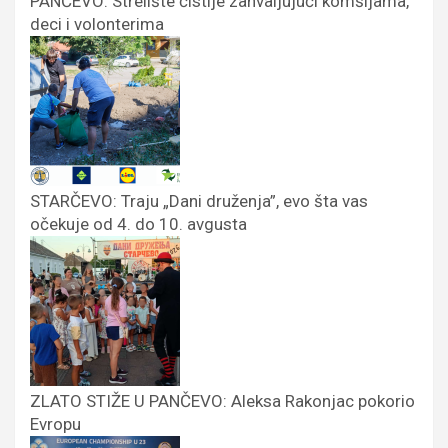
PANČEVO: Strelište čistije zahvaljujući komšijama,
deci i volonterima
STARČEVO: Traju „Dani druženja”, evo šta vas
očekuje od 4. do 10. avgusta
ZLATO STIŽE U PANČEVO: Aleksa Rakonjac pokorio
Evropu