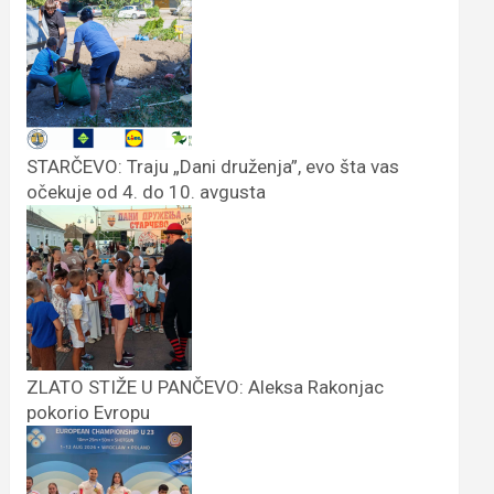
STARČEVO: Traju „Dani druženja”, evo šta vas
očekuje od 4. do 10. avgusta
ZLATO STIŽE U PANČEVO: Aleksa Rakonjac
pokorio Evropu