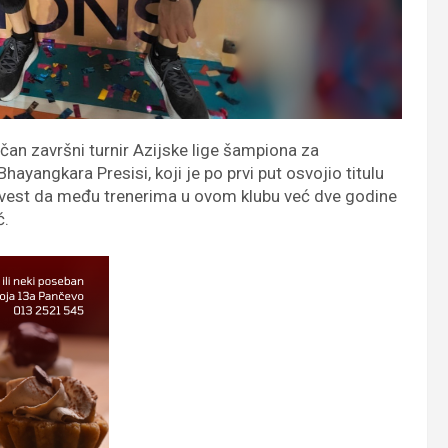
n završni turnir Azijske lige šampiona za
hayangkara Presisi, koji je po prvi put osvojio titulu
na vest da među trenerima u ovom klubu već dve godine
ć.