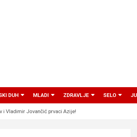
SKI DUH
MLADI
ZDRAVLJE
SELO
JU
 Vladimir Jovančić prvaci Azije!