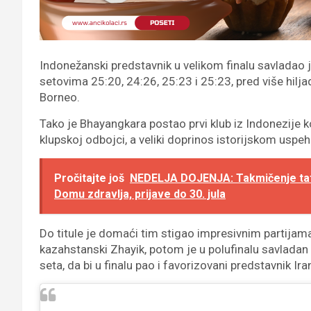
Indonežanski predstavnik u velikom finalu savladao je
setovima 25:20, 24:26, 25:23 i 25:23, pred više hilja
Borneo.
Tako je Bhayangkara postao prvi klub iz Indonezije ko
klupskoj odbojci, a veliki doprinos istorijskom uspeh
Pročitajte još
NEDELJA DOJENJA: Takmičenje tata 
Domu zdravlja, prijave do 30. jula
Do titule je domaći tim stigao impresivnim partijama
kazahstanski Zhayik, potom je u polufinalu savladan
seta, da bi u finalu pao i favorizovani predstavnik Ira