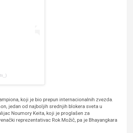
ts_)
piona, koji je bio prepun internacionalnih zvezda.
n, jedan od najboljih srednjih blokera sveta u
lijac Noumory Keita, koji je proglašen za
lovenački reprezentativac Rok Možič, pa je Bhayangkara