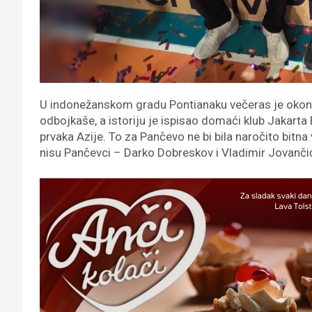
U indonežanskom gradu Pontianaku večeras je okonča
odbojkaše, a istoriju je ispisao domaći klub Jakarta B
prvaka Azije. To za Pančevo ne bi bila naročito bit
nisu Pančevci – Darko Dobreskov i Vladimir Jovanči