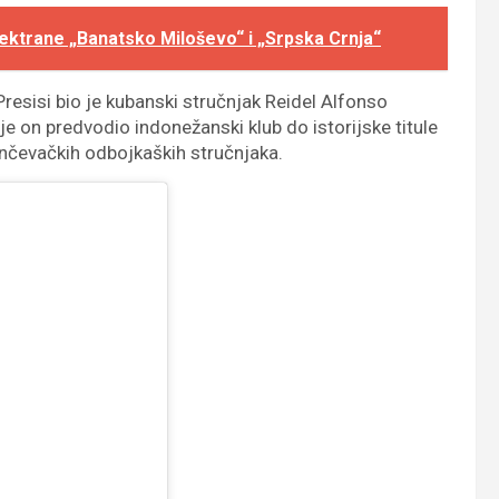
lektrane „Banatsko Miloševo“ i „Srpska Crnja“
esisi bio je kubanski stručnjak Reidel Alfonso
je on predvodio indonežanski klub do istorijske titule
ančevačkih odbojkaških stručnjaka.