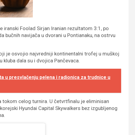
 iranski Foolad Sirjan Iranian rezultatom 3:1, po
da bučnih navijača u dvorani u Pontianaku, na ostrvu
ji je osvojio najvredniji kontinentalni trofej u muškoj
u kluba dala su i dvojica Pančevaca.
u presvlačenju pelena i radionica za trudnice u
 tokom celog turnira. U četvrtfinalu je eliminisan
 korejski Hyundai Capital Skywalkers bez izgubljenog
na.