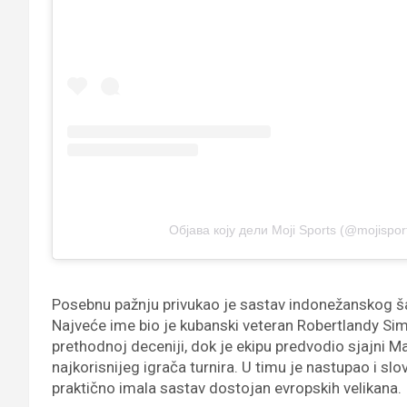
Објава коју дели Moji Sports (@mojispor
Posebnu pažnju privukao je sastav indonežanskog šam
Najveće ime bio je kubanski veteran Robertlandy Simo
prethodnoj deceniji, dok je ekipu predvodio sjajni Ma
najkorisnijeg igrača turnira. U timu je nastupao i s
praktično imala sastav dostojan evropskih velikana.