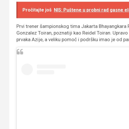
Pročitajte još
NIS: Puštene u probni rad gasne e
Prvi trener šampionskog tima Jakarta Bhayangkara Pr
Gonzalez Toiran, poznatiji kao Reidel Toiran. Upravo 
prvaka Azije, a veliku pomoć i podršku imao je od p