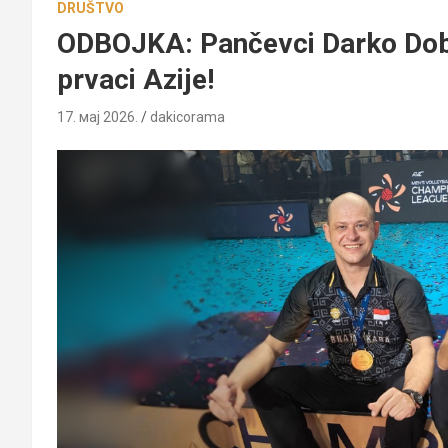
DRUŠTVO
ODBOJKA: Pančevci Darko Dobr
prvaci Azije!
17. мај 2026.
dakicorama