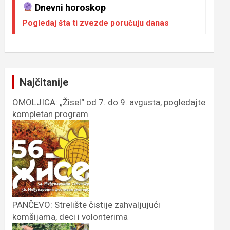
Dnevni horoskop
Pogledaj šta ti zvezde poručuju danas
Najčitanije
OMOLJICA: „Žisel“ od 7. do 9. avgusta, pogledajte
kompletan program
PANČEVO: Strelište čistije zahvaljujući
komšijama, deci i volonterima