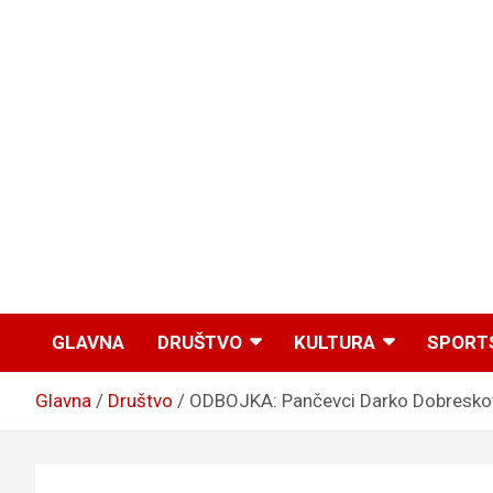
GLAVNA
DRUŠTVO
KULTURA
SPORT
Glavna
Društvo
ODBOJKA: Pančevci Darko Dobreskov i