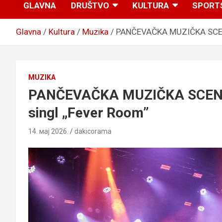
GLAVNA
DRUŠTVO
KULTURA
SPORT
Glavna
Kultura
Muzika
PANČEVAČKA MUZIČKA SCENA:
MUZIKA
PANČEVAČKA MUZIČKA SCENA: 
singl „Fever Room”
14. мај 2026.
dakicorama