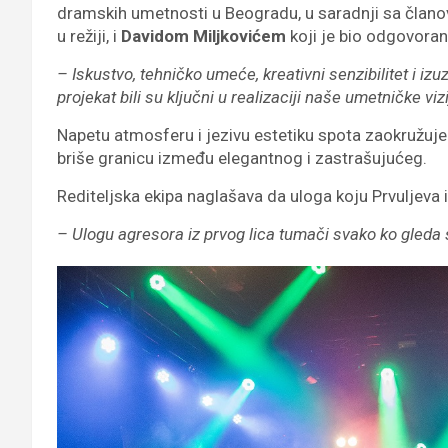
dramskih umetnosti u Beogradu, u saradnji sa čla
u režiji, i
Davidom Miljkovićem
koji je bio odgovora
– Iskustvo, tehničko umeće, kreativni senzibilitet i i
projekat bili su ključni u realizaciji naše umetničke viz
Napetu atmosferu i jezivu estetiku spota zaokružuj
briše granicu između elegantnog i zastrašujućeg.
Rediteljska ekipa naglašava da uloga koju Prvuljeva i
– Ulogu agresora iz prvog lica tumači svako ko gleda 