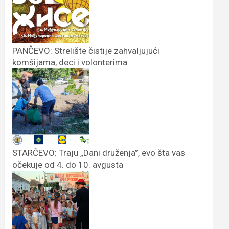
PANČEVO: Strelište čistije zahvaljujući
komšijama, deci i volonterima
STARČEVO: Traju „Dani druženja”, evo šta vas
očekuje od 4. do 10. avgusta