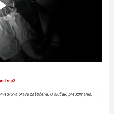
band.mp3
erved/Sva prava zaštićena.
U slučaju preuzimanja,