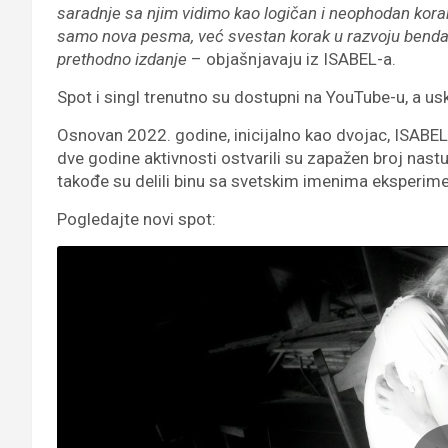
saradnje sa njim vidimo kao logičan i neophodan korak
samo nova pesma, već svestan korak u razvoju benda koj
prethodno izdanje
– objašnjavaju iz ISABEL-a.
Spot i singl trenutno su dostupni na YouTube-u, a u
Osnovan 2022. godine, inicijalno kao dvojac, ISABE
dve godine aktivnosti ostvarili su zapažen broj nas
takođe su delili binu sa svetskim imenima eksperime
Pogledajte novi spot: