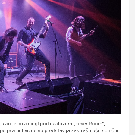
avio je novi singl pod naslovom „Fever Room”,
o prvi put vizuelno predstavlja zastrašujuću soničnu