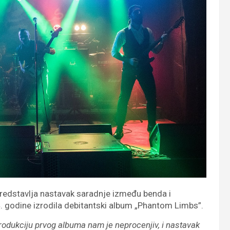
predstavlja nastavak saradnje između benda i
. godine izrodila debitantski album „Phantom Limbs”.
rodukciju prvog albuma nam je neprocenjiv, i nastavak