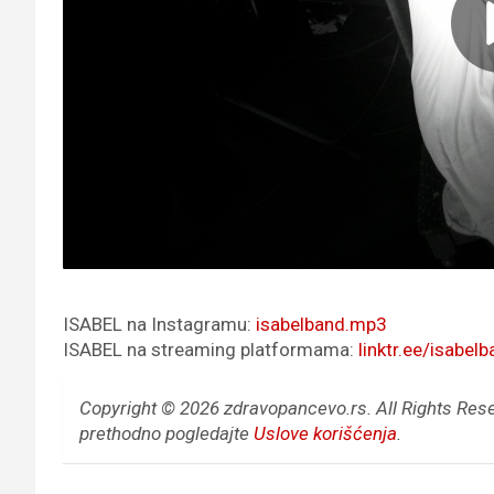
ISABEL na Instagramu:
isabelband.mp3
ISABEL na streaming platformama:
linktr.ee/isabel
Copyright © 2026 zdravopancevo.rs. All Rights Res
prethodno pogledajte
Uslove korišćenja
.