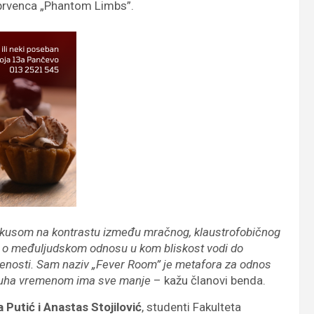
 prvenca „Phantom Limbs”.
 fokusom na kontrastu između mračnog, klaustrofobičnog
riču o međuljudskom odnosu u kom bliskost vodi do
ljenosti. Sam naziv „Fever Room” je metafora za odnos
vazduha vremenom ima sve manje
– kažu članovi benda.
 Putić i Anastas Stojilović
, studenti Fakulteta