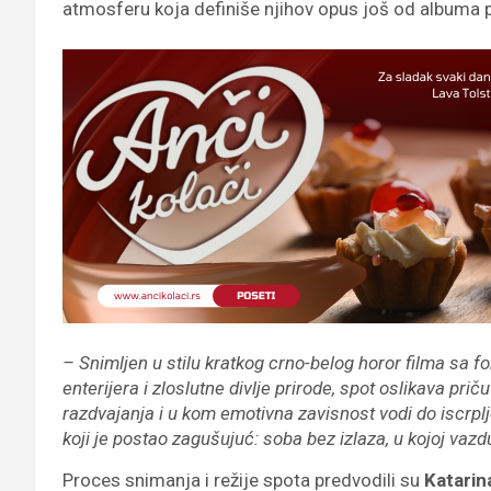
atmosferu koja definiše njihov opus još od albuma
– Snimljen u stilu kratkog crno-belog horor filma sa
enterijera i zloslutne divlje prirode, spot oslikava p
razdvajanja i u kom emotivna zavisnost vodi do iscrp
koji je postao zagušujuć: soba bez izlaza, u kojoj 
Proces snimanja i režije spota predvodili su
Katarina