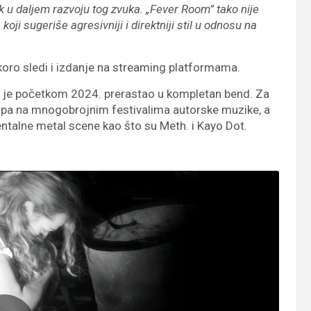
 u daljem razvoju tog zvuka. „Fever Room” tako nije
i sugeriše agresivniji i direktniji stil u odnosu na
skoro sledi i izdanje na streaming platformama.
L je početkom 2024. prerastao u kompletan bend. Za
tupa na mnogobrojnim festivalima autorske muzike, a
ntalne metal scene kao što su Meth. i Kayo Dot.