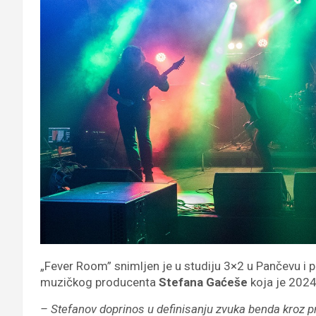
„Fever Room” snimljen je u studiju 3×2 u Pančevu i 
muzičkog producenta
Stefana Gaćeše
koja je 2024
– Stefanov doprinos u definisanju zvuka benda kroz p