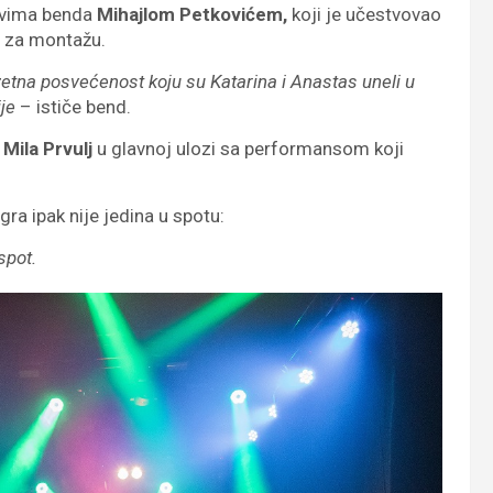
novima benda
Mihajlom Petkovićem,
koji je učestvovao
n za montažu.
zuzetna posvećenost koju su Katarina i Anastas uneli u
ije
– ističe bend.
e
Mila Prvulj
u glavnoj ulozi sa performansom koji
gra ipak nije jedina u spotu:
spot.