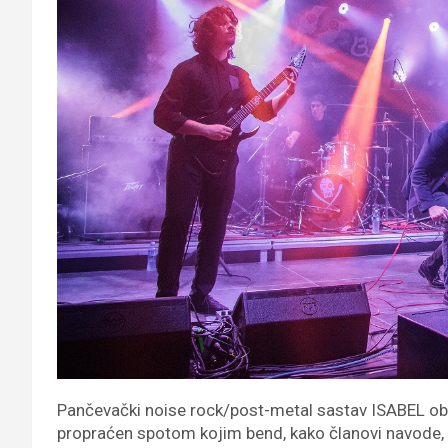
Pančevački noise rock/post-metal sastav ISABEL obj
propraćen spotom kojim bend, kako članovi navode, p