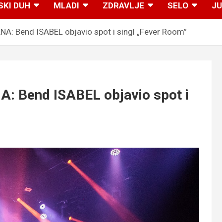
SKI DUH
MLADI
ZDRAVLJE
SELO
JU
 Bend ISABEL objavio spot i singl „Fever Room”
Bend ISABEL objavio spot i