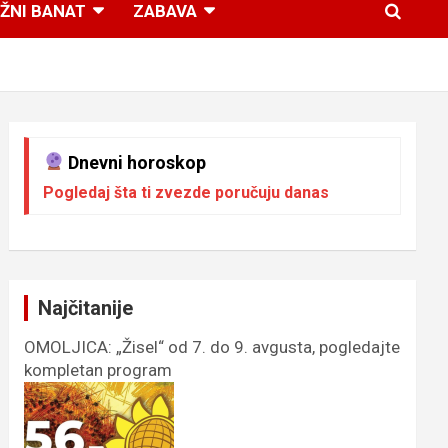
ŽNI BANAT
ZABAVA
Dnevni horoskop
Pogledaj šta ti zvezde poručuju danas
Najčitanije
OMOLJICA: „Žisel“ od 7. do 9. avgusta, pogledajte
kompletan program