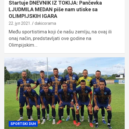
Startuje DNEVNIK IZ TOKIJA: Pančevka
LJUDMILA MEDAN piše nam utiske sa
OLIMPIJSKIH IGARA
22. јул 2021.
dakicorama
Među sportistima koji će našu zemlju, na ovaj ili
onaj način, predstavljati ove godine na
Olimpijskim…
SPORTSKI DUH