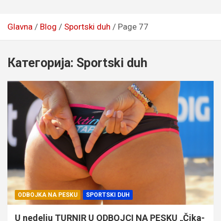
Glavna
Blog
Sportski duh
Page 77
Категорија:
Sportski duh
ODBOJKA NA PESKU
SPORTSKI DUH
U nedelju TURNIR U ODBOJCI NA PESKU „Čika-