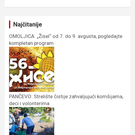
Najčitanije
OMOLJICA: „Žisel“ od 7. do 9. avgusta, pogledajte
kompletan program
PANČEVO: Strelište čistije zahvaljujući komšijama,
deci i volonterima