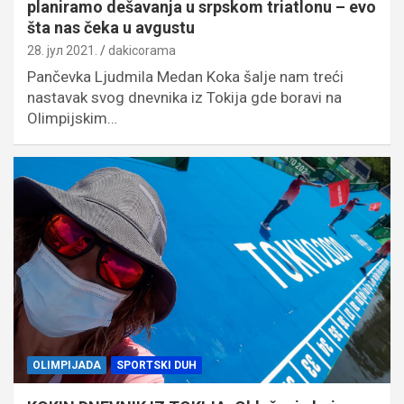
planiramo dešavanja u srpskom triatlonu – evo
šta nas čeka u avgustu
28. јул 2021.
dakicorama
Pančevka Ljudmila Medan Koka šalje nam treći
nastavak svog dnevnika iz Tokija gde boravi na
Olimpijskim…
OLIMPIJADA
SPORTSKI DUH