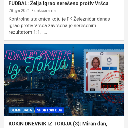
FUDBAL: Želja igrao nerešeno protiv Vršca
28. јул 2021.
dakicorama
Kontrolna utakmica koju je FK Železničar danas
igrao protiv Vršca završena je nerešenim
rezultatom 1:1. …
OLIMPIJADA
SPORTSKI DUH
KOKIN DNEVNIK IZ TOKIJA (3): Miran dan,