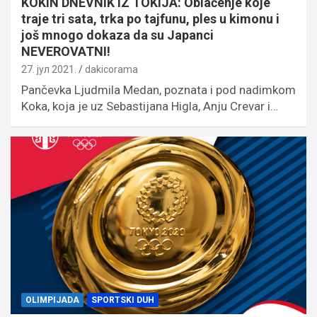
KOKIN DNEVNIK IZ TOKIJA: Oblačenje koje
traje tri sata, trka po tajfunu, ples u kimonu i
još mnogo dokaza da su Japanci
NEVEROVATNI!
27. јул 2021.
dakicorama
Pančevka Ljudmila Medan, poznata i pod nadimkom
Koka, koja je uz Sebastijana Higla, Anju Crevar i…
OLIMPIJADA
SPORTSKI DUH