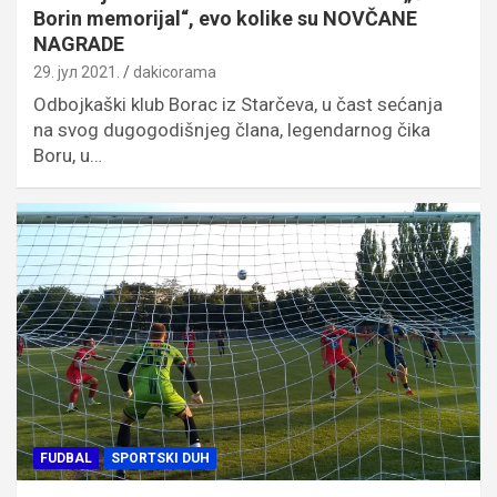
Borin memorijal“, evo kolike su NOVČANE
NAGRADE
29. јул 2021.
dakicorama
Odbojkaški klub Borac iz Starčeva, u čast sećanja
na svog dugogodišnjeg člana, legendarnog čika
Boru, u…
FUDBAL
SPORTSKI DUH