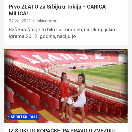
Prvo ZLATO za Srbiju u Tokiju – CARICA
MILICA!
27. јул 2021.
dakicorama
Baš kao što je to bilo i u Londonu, na Olimpijskim
igrama 2012. godine, naciju je…
SPORTSKI DUH
IZ ŠTIKLI U KOPAČKE, PA PRAVO U ZVEZDU: