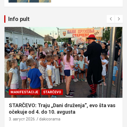
Info pult
MANIFESTACIJE
STARČEVO
STARČEVO: Traju „Dani druženja”, evo šta vas
očekuje od 4. do 10. avgusta
3. август 2026.
dakicorama