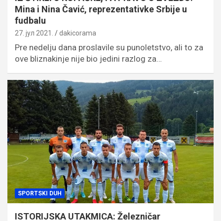
Mina i Nina Čavić, reprezentativke Srbije u
fudbalu
27. јул 2021.
dakicorama
Pre nedelju dana proslavile su punoletstvo, ali to za
ove bliznakinje nije bio jedini razlog za…
SPORTSKI DUH
ISTORIJSKA UTAKMICA: Železničar