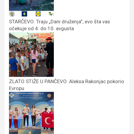
STARČEVO: Traju „Dani druženja”, evo šta vas
očekuje od 4. do 10. avgusta
ZLATO STIŽE U PANČEVO: Aleksa Rakonjac pokorio
Evropu