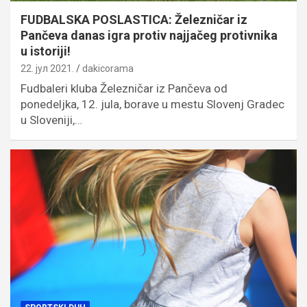
FUDBALSKA POSLASTICA: Železničar iz
Pančeva danas igra protiv najjačeg protivnika
u istoriji!
22. јул 2021.
dakicorama
Fudbaleri kluba Železničar iz Pančeva od
ponedeljka, 12. jula, borave u mestu Slovenj Gradec
u Sloveniji,…