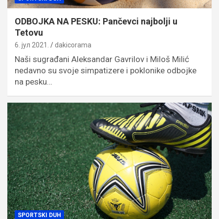
ODBOJKA NA PESKU: Pančevci najbolji u
Tetovu
6. јул 2021.
dakicorama
Naši sugrađani Aleksandar Gavrilov i Miloš Milić
nedavno su svoje simpatizere i poklonike odbojke
na pesku…
SPORTSKI DUH