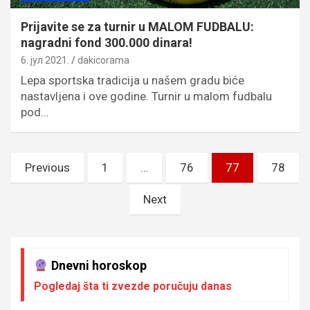
Prijavite se za turnir u MALOM FUDBALU:
nagradni fond 300.000 dinara!
6. јул 2021.
dakicorama
Lepa sportska tradicija u našem gradu biće
nastavljena i ove godine. Turnir u malom fudbalu
pod…
Пагинација
Previous
1
…
76
77
78
чланака
Next
Dnevni horoskop
Pogledaj šta ti zvezde poručuju danas