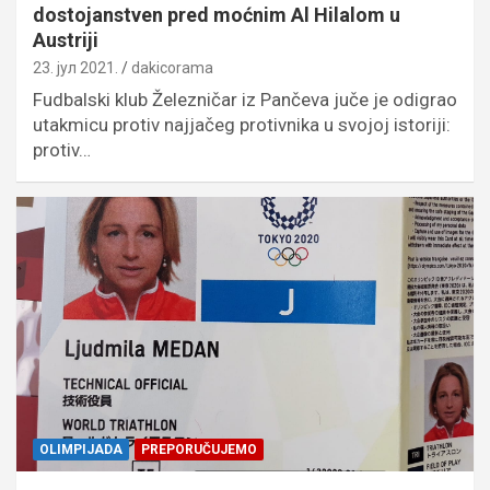
dostojanstven pred moćnim Al Hilalom u
Austriji
23. јул 2021.
dakicorama
Fudbalski klub Železničar iz Pančeva juče je odigrao
utakmicu protiv najjačeg protivnika u svojoj istoriji:
protiv…
OLIMPIJADA
PREPORUČUJEMO