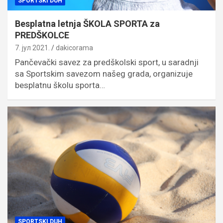
SPORTSKI DUH
Besplatna letnja ŠKOLA SPORTA za
PREDŠKOLCE
7. јул 2021.
dakicorama
Pančevački savez za predškolski sport, u saradnji
sa Sportskim savezom našeg grada, organizuje
besplatnu školu sporta…
SPORTSKI DUH