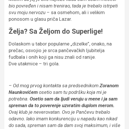
bio povređen i nisam trenirao, tada je trebalo istrpeti
svu moju nervozu
– sa osmehom, ali i velikim
ponosom u glasu priča Lazar.
Želja? Sa Željom do Superlige!
Dolaskom u tabor popularne „dizelke”, onako, na
prečac, osvojio je srca pančevačkih ljubitelja
fudbala i onih koji ga nisu znali od ranije.
Dve utakmice – tri gola.
– Od mog prvog kontakta sa predsednikom
Zoranom
Naunkovićem
osetio sam tu podršku koja mi je
potrebna.
Osetio sam da ljudi veruju u mene i ja sam
spreman da to poverenje uzvratim duplom merom.
Ovaj klub je neverovatan. Ovo je Pančevu trebalo
odavno. Iako imam konkurenciju u napadu kao nikad
do sada, spreman sam da dam svoj maksimum, i više