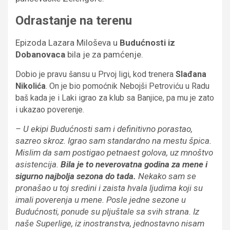
Odrastanje na terenu
Epizoda Lazara Miloševa u
Budućnosti iz
Dobanovaca
bila je za pamćenje.
Dobio je pravu šansu u Prvoj ligi, kod trenera
Slađana
Nikolića
. On je bio pomoćnik Nebojši Petroviću u Radu
baš kada je i Laki igrao za klub sa Banjice, pa mu je zato
i ukazao poverenje.
– U ekipi Budućnosti sam i definitivno porastao,
sazreo skroz. Igrao sam standardno na mestu špica.
Mislim da sam postigao petnaest golova, uz mnoštvo
asistencija.
Bila je to neverovatna godina za mene i
sigurno najbolja sezona do tada.
Nekako sam se
pronašao u toj sredini i zaista hvala ljudima koji su
imali poverenja u mene. Posle jedne sezone u
Budućnosti, ponude su pljuštale sa svih strana. Iz
naše Superlige, iz inostranstva, jednostavno nisam