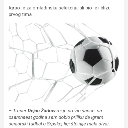
Igrao je za omladinsku selekciju, ali bio je i blizu
prvog tima.
– Trener
Dejan Žarkov
mi je pružio šansu: sa
osamnaest godina sam dobio priliku da igram
seniorski fudbal u Srpskoj ligi što nije mala stvar.