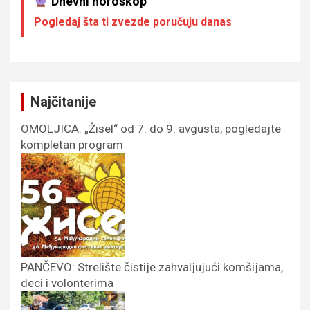
Dnevni horoskop
Pogledaj šta ti zvezde poručuju danas
Najčitanije
OMOLJICA: „Žisel“ od 7. do 9. avgusta, pogledajte
kompletan program
PANČEVO: Strelište čistije zahvaljujući komšijama,
deci i volonterima