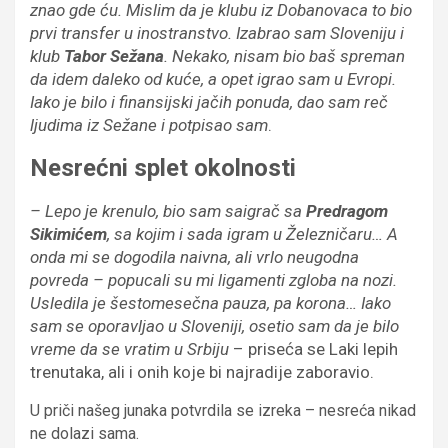
znao gde ću. Mislim da je klubu iz Dobanovaca to bio
prvi transfer u inostranstvo. Izabrao sam Sloveniju i
klub
Tabor Sežana
. Nekako, nisam bio baš spreman
da idem daleko od kuće, a opet igrao sam u Evropi.
Iako je bilo i finansijski jačih ponuda, dao sam reč
ljudima iz Sežane i potpisao sam
.
Nesrećni splet okolnosti
– Lepo je krenulo, bio sam saigrač sa
Predragom
Sikimićem
, sa kojim i sada igram u Železničaru… A
onda mi se dogodila naivna, ali vrlo neugodna
povreda – popucali su mi ligamenti zgloba na nozi.
Usledila je šestomesečna pauza, pa korona… Iako
sam se oporavljao u Sloveniji, osetio sam da je bilo
vreme da se vratim u Srbiju
– priseća se Laki lepih
trenutaka, ali i onih koje bi najradije zaboravio.
U priči našeg junaka potvrdila se izreka – nesreća nikad
ne dolazi sama.