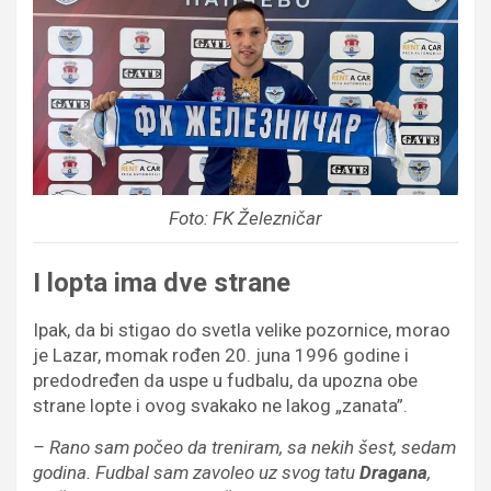
Foto: FK Železničar
I lopta ima dve strane
Ipak, da bi stigao do svetla velike pozornice, morao
je Lazar, momak rođen 20. juna 1996 godine i
predodređen da uspe u fudbalu, da upozna obe
strane lopte i ovog svakako ne lakog „zanata”.
– Rano sam počeo da treniram, sa nekih šest, sedam
godina. Fudbal sam zavoleo uz svog tatu
Dragana
,