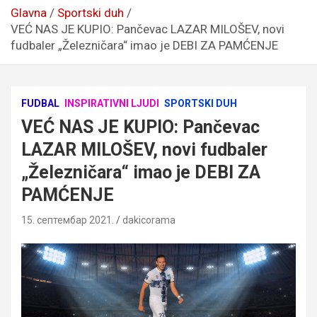
Glavna
Sportski duh
VEĆ NAS JE KUPIO: Pančevac LAZAR MILOŠEV, novi
fudbaler „Železničara“ imao je DEBI ZA PAMĆENJE
FUDBAL
INSPIRATIVNI LJUDI
SPORTSKI DUH
VEĆ NAS JE KUPIO: Pančevac
LAZAR MILOŠEV, novi fudbaler
„Železničara“ imao je DEBI ZA
PAMĆENJE
15. септембар 2021.
dakicorama