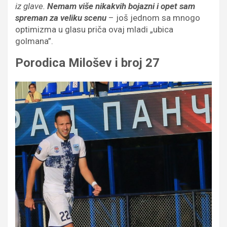
iz glave.
Nemam više nikakvih bojazni i opet sam
spreman za veliku scenu
– još jednom sa mnogo
optimizma u glasu priča ovaj mladi „ubica
golmana”.
Porodica Milošev i broj 27