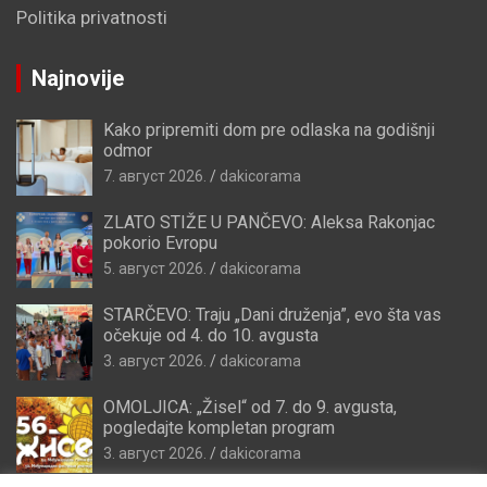
Politika privatnosti
Najnovije
Kako pripremiti dom pre odlaska na godišnji
odmor
7. август 2026.
dakicorama
ZLATO STIŽE U PANČEVO: Aleksa Rakonjac
pokorio Evropu
5. август 2026.
dakicorama
STARČEVO: Traju „Dani druženja”, evo šta vas
očekuje od 4. do 10. avgusta
3. август 2026.
dakicorama
OMOLJICA: „Žisel“ od 7. do 9. avgusta,
pogledajte kompletan program
3. август 2026.
dakicorama