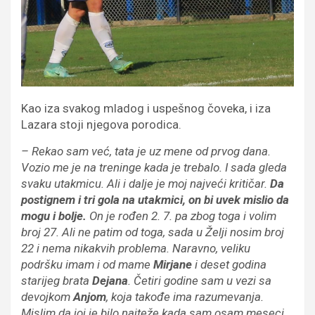
Kao iza svakog mladog i uspešnog čoveka, i iza
Lazara stoji njegova porodica.
– Rekao sam već, tata je uz mene od prvog dana.
Vozio me je na treninge kada je trebalo. I sada gleda
svaku utakmicu. Ali i dalje je moj najveći kritičar.
Da
postignem i tri gola na utakmici, on bi uvek mislio da
mogu i bolje.
On je rođen 2. 7. pa zbog toga i volim
broj 27. Ali ne patim od toga, sada u Želji nosim broj
22 i nema nikakvih problema. Naravno, veliku
podršku imam i od mame
Mirjane
i deset godina
starijeg brata
Dejana
. Četiri godine sam u vezi sa
devojkom
Anjom
, koja takođe ima razumevanja.
Mislim da joj je bilo najteže kada sam osam meseci