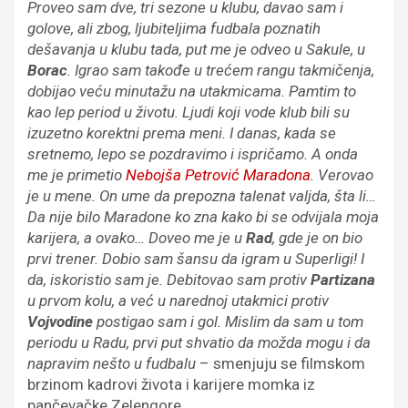
Proveo sam dve, tri sezone u klubu, davao sam i
golove, ali zbog, ljubiteljima fudbala poznatih
dešavanja u klubu tada, put me je odveo u Sakule, u
Borac
. Igrao sam takođe u trećem rangu takmičenja,
dobijao veću minutažu na utakmicama. Pamtim to
kao lep period u životu. Ljudi koji vode klub bili su
izuzetno korektni prema meni. I danas, kada se
sretnemo, lepo se pozdravimo i ispričamo. A onda
me je primetio
Nebojša Petrović Maradona
. Verovao
je u mene. On ume da prepozna talenat valjda, šta li…
Da nije bilo Maradone ko zna kako bi se odvijala moja
karijera, a ovako… Doveo me je u
Rad
, gde je on bio
prvi trener. Dobio sam šansu da igram u Superligi! I
da, iskoristio sam je. Debitovao sam protiv
Partizana
u prvom kolu, a već u narednoj utakmici protiv
Vojvodine
postigao sam i gol. Mislim da sam u tom
periodu u Radu, prvi put shvatio da možda mogu i da
napravim nešto u fudbalu
– smenjuju se filmskom
brzinom kadrovi života i karijere momka iz
pančevačke Zelengore.