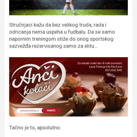
Stručnjaci kažu da bez velikog truda, rada i
odricanja nema uspeha u fudbalu. Da se samo
napornim treningom stiže do onog sportskog
sazvežđa rezervisanog samo za elitu…
Tačno je to, apsolutno.