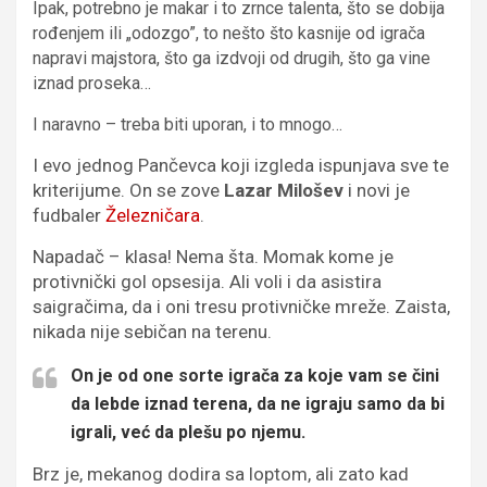
Ipak, potrebno je makar i to zrnce talenta, što se dobija
rođenjem ili „odozgo”, to nešto što kasnije od igrača
napravi majstora, što ga izdvoji od drugih, što ga vine
iznad proseka…
I naravno – treba biti uporan, i to mnogo…
I evo jednog Pančevca koji izgleda ispunjava sve te
kriterijume. On se zove
Lazar Milošev
i novi je
fudbaler
Železničara
.
Napadač – klasa! Nema šta. Momak kome je
protivnički gol opsesija. Ali voli i da asistira
saigračima, da i oni tresu protivničke mreže.
Zaista,
nikada nije sebičan na terenu.
On je od one sorte igrača za koje vam se čini
da lebde iznad terena, da ne igraju samo da bi
igrali, već da plešu po njemu.
Brz je, mekanog dodira sa loptom, ali zato kad