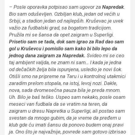
– Posle oporavka potpisao sam ugovor za
Napredak
.
Bio sam oduševljen. Ozbiljan klub, jedan od većih u
Srbiji, a stadion jedan od najlepših. Kruševac je uvek
važio za fudbalski grad, sa bogatom tradicijom.
Pružila mi se šansa da opet zaigram u Superligi.
Prisetio sam se tada, dok sam igrao za Rad dao sam
gol u Kruševcu i pomislio sam kako bi bilo lepo da
jednog dana zaigram za Napredak.
Svideo mi se ceo
taj ambijent valjda, ne znam ni sam… I kada je jedna
od dečačkih želja bila ispunjena, usledio je novi šok.
Otišli smo na pripreme na Taru i u kontrolnoj utakmici
zaradim prelom stopala, na istoj, levoj nozi. Dakle,
nova, sada dvomesečna pauza bila je preda mnom.
Uh. Bilo je baš teško. Uspeo sam nekako, posle osam
meseci van fudbala da se vratim na teren, da
zaigram u dresu Napretka u Superligi, ali postao sam
svestan da mnogo gubim, da je vreme da pređem u
klub gde ću imati šansu da ponovo budem onaj pravi
ja. Ono što je najvažnije, povrede sam gotovo izbrisao