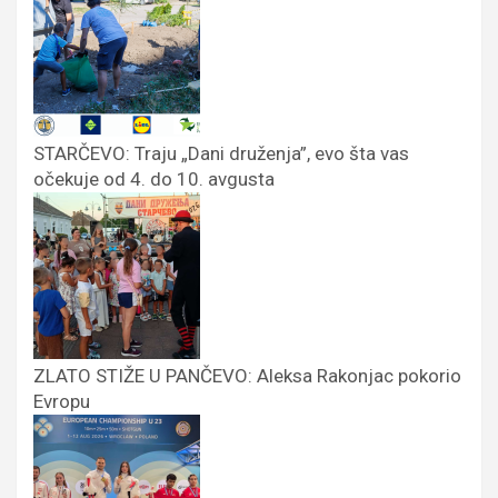
STARČEVO: Traju „Dani druženja”, evo šta vas
očekuje od 4. do 10. avgusta
ZLATO STIŽE U PANČEVO: Aleksa Rakonjac pokorio
Evropu