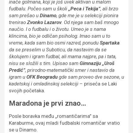
inače golmana, koji je još uvek aktivan u malom
fudbalu. Počeo sam u školi
„Peca i Tekija”
, ali brzo
sam prešao u
Dinamo
, gde me je u selekciji pionira
trenirao
Zvonko Lazarov
. Od njega sam baš mnogo
naučio. I o fudbalu i o životu. Umeo je s nama
klincima, bio je odličan psiholog. Imao sam u to
vreme, kada sam bio osmi razred, ponudu
Spartaka
da se preselim u Suboticu, da nastavim da se
školujem i igram fudbal, ali mama najpre, pa i tata,
nisu se složili s tim. Upisao sam
Gimnaziju „Uroš
Predić”
, prirodno-matematički smer i nastavio da
igram u
OFK Beogradu
gde sam proveo dve sezone, u
kadetskoj i omladinskoj selekciji
– priseća se Laki
svojih početaka.
Maradona je prvi znao…
Posle boravka među „romantičarima” sa
Karaburme, ovaj mladi fudbalski romantičar vratio
se u Dinamo.