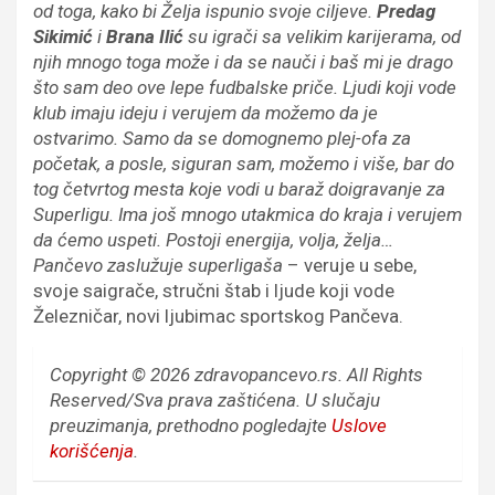
od toga, kako bi Želja ispunio svoje ciljeve.
Predag
Sikimić
i
Brana Ilić
su igrači sa velikim karijerama, od
njih mnogo toga može i da se nauči i baš mi je drago
što sam deo ove lepe fudbalske priče. Ljudi koji vode
klub imaju ideju i verujem da možemo da je
ostvarimo. Samo da se domognemo plej-ofa za
početak, a posle, siguran sam, možemo i više, bar do
tog četvrtog mesta koje vodi u baraž doigravanje za
Superligu. Ima još mnogo utakmica do kraja i verujem
da ćemo uspeti. Postoji energija, volja, želja…
Pančevo zaslužuje superligaša
– veruje u sebe,
svoje saigrače, stručni štab i ljude koji vode
Železničar, novi ljubimac sportskog Pančeva.
Copyright © 2026 zdravopancevo.rs. All Rights
Reserved/Sva prava zaštićena.
U slučaju
preuzimanja, prethodno pogledajte
Uslove
korišćenja
.