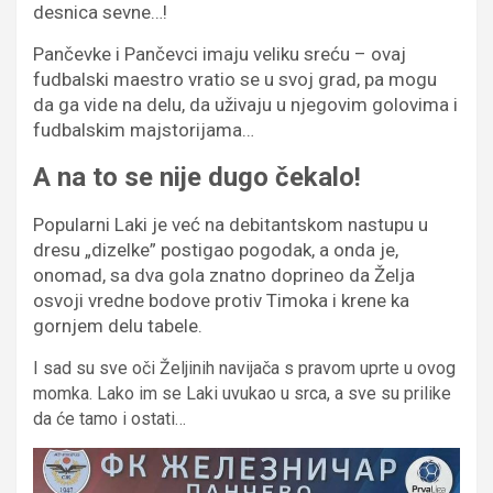
desnica sevne…!
Pančevke i Pančevci imaju veliku sreću – ovaj
fudbalski maestro vratio se u svoj grad, pa mogu
da ga vide na delu, da uživaju u njegovim golovima i
fudbalskim majstorijama…
A na to se nije dugo čekalo!
Popularni Laki je već na debitantskom nastupu u
dresu „dizelke” postigao pogodak, a onda je,
onomad, sa dva gola znatno doprineo da Želja
osvoji vredne bodove protiv Timoka i krene ka
gornjem delu tabele.
I sad su sve oči Željinih navijača s pravom uprte u ovog
momka. Lako im se Laki uvukao u srca, a sve su prilike
da će tamo i ostati…