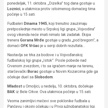
ponedeljak, 11. oktobra. „Dizelka” tog dana gostuje u
Loznici
, a utakmica protiv istoimenog domaćeg tima
počinje u 15 sati.
Fudbaleri
Dinama 1945
, koji trenutno zauzimaju
pretposlednje mesto u Srpskoj ligi grupa „Vojvodina”
ovog vikenda neće imati nimalo lak zadatak. Ekipa
trenera
Gorana Mrđe
gostuje u gradu „pod bregom”, a
domaći
OFK Vršac
je u seriji dobrih rezultata…
Nastavlja se trka za bodove i u Vojvođanskoj
fudbalskoj ligi grupa „Istok”. Posle pobede nad
Crvenom zvezdom, i to sa igračem manje na terenu,
starčevački
Borac
gostuje u Novim Kozarcima gde ga
očekuje duel sa
Slobodom
.
Mladost
u Omoljici, u nedelju, 10. oktobra, dočekuje
BAK
iz Bele Crkve. Ova utakmica počinje u 15 sati.
Veoma zanimljivi mečevi sve poklonike fudbala u
Pančevu i okoini očekuju i u Prvoj južnobanatskoj ligi.