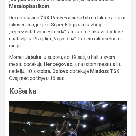
Metaloplastikom
.
Rukometašice
ŽRK Pančeva
neće biti na takmičarskim
iskušenjima, jer je u Super B ligi pauza zbog
„reprezentativnog vikenda”, ali zato se trka za bodove
nastavlja u Prvoj ligi „Vojvodina”, trećem rukometnom
rangu.
Momci
Jabuke
, u subotu, od 19 sati, u hali u svom
mestu dočekuju
Hercegovac
, a na istom mestu, ali u
nedelju, 10. oktobra,
Dolovo
dočekuje
Mladost TSK
.
Ovaj meč počinje u 16 sati.
Košarka