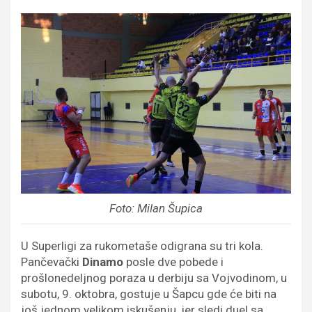
Foto: Milan Šupica
U Superligi za rukometaše odigrana su tri kola.
Pančevački
Dinamo
posle dve pobede i
prošlonedeljnog poraza u derbiju sa Vojvodinom, u
subotu, 9. oktobra, gostuje u Šapcu gde će biti na
još jednom velikom iskušenju, jer sledi duel sa