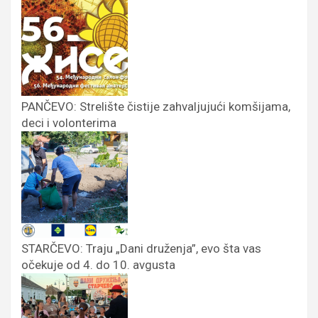
PANČEVO: Strelište čistije zahvaljujući komšijama,
deci i volonterima
STARČEVO: Traju „Dani druženja”, evo šta vas
očekuje od 4. do 10. avgusta