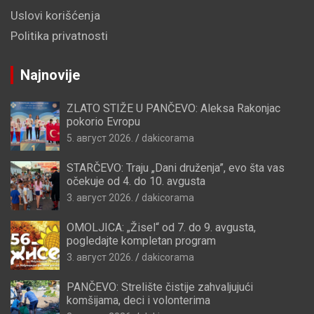
Uslovi korišćenja
Politika privatnosti
Najnovije
ZLATO STIŽE U PANČEVO: Aleksa Rakonjac
pokorio Evropu
5. август 2026.
dakicorama
STARČEVO: Traju „Dani druženja”, evo šta vas
očekuje od 4. do 10. avgusta
3. август 2026.
dakicorama
OMOLJICA: „Žisel“ od 7. do 9. avgusta,
pogledajte kompletan program
3. август 2026.
dakicorama
PANČEVO: Strelište čistije zahvaljujući
komšijama, deci i volonterima