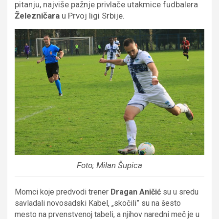
pitanju, najviše pažnje privlače utakmice fudbalera
Železničara
u Prvoj ligi Srbije.
Foto; Milan Šupica
Momci koje predvodi trener
Dragan Aničić
su u sredu
savladali novosadski Kabel, „skočili” su na šesto
mesto na prvenstvenoj tabeli, a njihov naredni meč je u