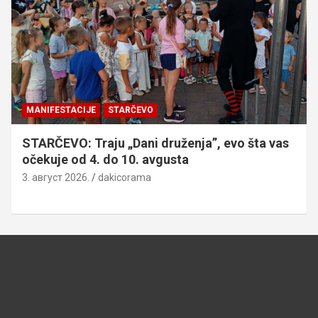
MANIFESTACIJE
STARČEVO
STARČEVO: Traju „Dani druženja”, evo šta vas
očekuje od 4. do 10. avgusta
3. август 2026.
dakicorama