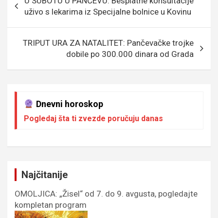
U SUBOTU U PANČEVU: Besplatne konsultacije
o
e
er
p
чланка
uživo s lekarima iz Specijalne bolnice u Kovinu
k
p
TRIPUT URA ZA NATALITET: Pančevačke trojke
dobile po 300.000 dinara od Grada
Dnevni horoskop
Pogledaj šta ti zvezde poručuju danas
Najčitanije
OMOLJICA: „Žisel“ od 7. do 9. avgusta, pogledajte
kompletan program