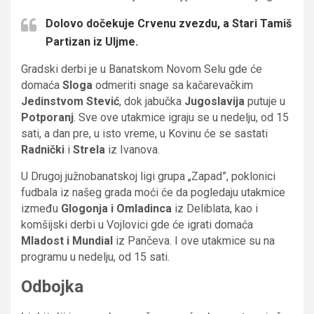
Dolovo dočekuje Crvenu zvezdu, a Stari Tamiš
Partizan iz Uljme.
Gradski derbi je u Banatskom Novom Selu gde će
domaća
Sloga
odmeriti snage sa kačarevačkim
Jedinstvom Stević
, dok jabučka
Jugoslavija
putuje u
Potporanj
. Sve ove utakmice igraju se u nedelju, od 15
sati, a dan pre, u isto vreme, u Kovinu će se sastati
Radnički
i
Strela
iz Ivanova.
U Drugoj južnobanatskoj ligi grupa „Zapad”, poklonici
fudbala iz našeg grada moći će da pogledaju utakmice
između
Glogonja i Omladinca
iz Deliblata, kao i
komšijski derbi u Vojlovici gde će igrati domaća
Mladost i Mundial
iz Pančeva. I ove utakmice su na
programu u nedelju, od 15 sati.
Odbojka