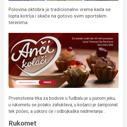
Polovina oktobra je tradicionalno vreme kada se
lopta kotrlja i skače na gotovo svim sportskim
terenima.
Prvenstvena trka za bodove u fudbalu je u punom jeku,
u rukometu se polako zahuktava, u košarci je šampionat
tek počeo, a uskoro će i odbojkaška nadmetanja…
Rukomet