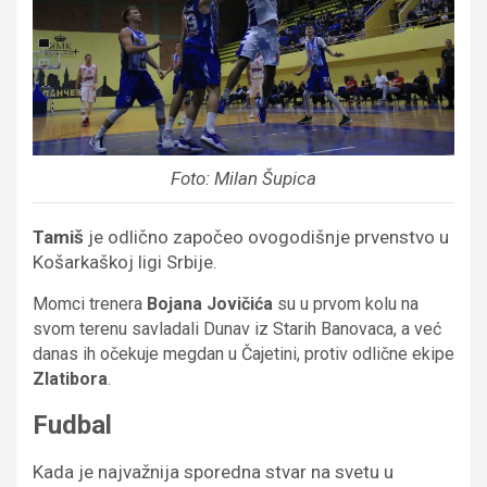
Foto: Milan Šupica
Tamiš
je odlično započeo ovogodišnje prvenstvo u
Košarkaškoj ligi Srbije.
Momci trenera
Bojana Jovičića
su u prvom kolu na
svom terenu savladali Dunav iz Starih Banovaca, a već
danas ih očekuje megdan u Čajetini, protiv odlične ekipe
Zlatibora
.
Fudbal
Kada je najvažnija sporedna stvar na svetu u