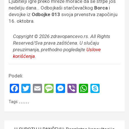
Ljubitelji igre preko mreže moraće da se strpe još
nedelju dana… Odbojkaši starčevačkog
Borca
i
devojke iz
Odbojke 013
svoja prvenstva započinju
16. oktobra.
Copyright © 2026 zdravopancevo.rs. All Rights
Reserved/Sva prava zaštićena.
U slučaju
preuzimanja, prethodno pogledajte
Uslove
korišćenja
.
Podeli:
F
T
E
M
M
Vi
W
S
a
wi
m
es
es
b
h
ky
Tags:
,
,
,
,
,
,
ce
tt
ail
s
se
er
at
p
b
er
a
n
s
e
o
g
g
A
Кретање