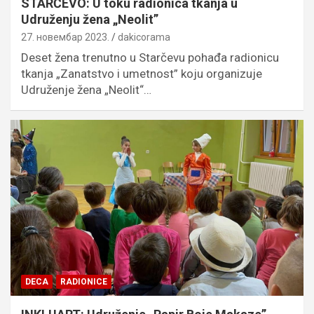
STARČEVO: U toku radionica tkanja u
Udruženju žena „Neolit”
27. новембар 2023.
dakicorama
Deset žena trenutno u Starčevu pohađa radionicu
tkanja „Zanatstvo i umetnost” koju organizuje
Udruženje žena „Neolit“…
DECA
RADIONICE