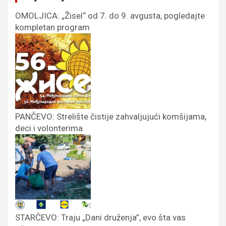
OMOLJICA: „Žisel“ od 7. do 9. avgusta, pogledajte
kompletan program
PANČEVO: Strelište čistije zahvaljujući komšijama,
deci i volonterima
STARČEVO: Traju „Dani druženja”, evo šta vas