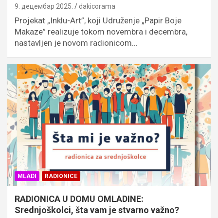
9. децембар 2025.
dakicorama
Projekat „Inklu-Art”, koji Udruženje „Papir Boje
Makaze” realizuje tokom novembra i decembra,
nastavljen je novom radionicom…
MLADI
RADIONICE
RADIONICA U DOMU OMLADINE:
Srednjoškolci, šta vam je stvarno važno?