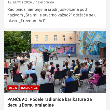
12. август 2024.
dakicorama
Radionica namenjena srednjoškolcima pod
nazivom „Šta mi je stvarno važno?” održaće se u
okviru „Freedom Art”…
DECA
RADIONICE
PANČEVO: Počele radionice karikature za
decu u Domu omladine