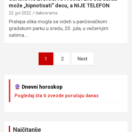
može „hipnotisati” decu, a NIJE TELEFON
22. јул 2022.
dakicorama
Prelepa slika mogla se videti u pančevačkom
gradskom parku u sredu, 20 .jula, u večernjim
satima.…
Пагинација
1
2
Next
чланака
Dnevni horoskop
Pogledaj šta ti zvezde poručuju danas
Najčitanije