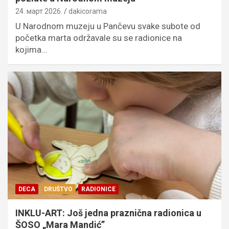
24. март 2026.
dakicorama
U Narodnom muzeju u Pančevu svake subote od
početka marta održavale su se radionice na
kojima…
DECA
DRUŠTVO
RADIONICE
INKLU-ART: Još jedna praznična radionica u
ŠOSO „Mara Mandić”