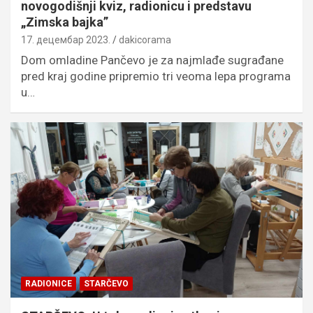
novogodišnji kviz, radionicu i predstavu
„Zimska bajka”
17. децембар 2023.
dakicorama
Dom omladine Pančevo je za najmlađe sugrađane
pred kraj godine pripremio tri veoma lepa programa
u…
RADIONICE
STARČEVO