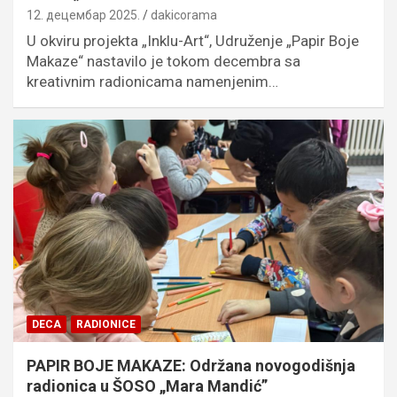
12. децембар 2025.
dakicorama
U okviru projekta „Inklu-Art“, Udruženje „Papir Boje
Makaze“ nastavilo je tokom decembra sa
kreativnim radionicama namenjenim…
DECA
RADIONICE
PAPIR BOJE MAKAZE: Održana novogodišnja
radionica u ŠOSO „Mara Mandić”