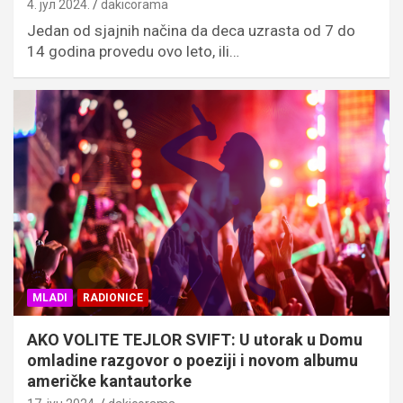
4. јул 2024.
dakicorama
Jedan od sjajnih načina da deca uzrasta od 7 do
14 godina provedu ovo leto, ili…
MLADI
RADIONICE
AKO VOLITE TEJLOR SVIFT: U utorak u Domu
omladine razgovor o poeziji i novom albumu
američke kantautorke