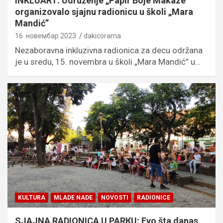
INKLUART: Udruženje „Papir Boje Makaze”
organizovalo sjajnu radionicu u školi „Mara
Mandić”
16. новембар 2023.
dakicorama
Nezaboravna inkluzivna radionica za decu održana
je u sredu, 15. novembra u školi „Mara Mandić” u…
KULTURA
MLADE NADE
NOVOSTI
RADIONICE
SJAJNA RADIONICA U PARКU: Evo šta danas