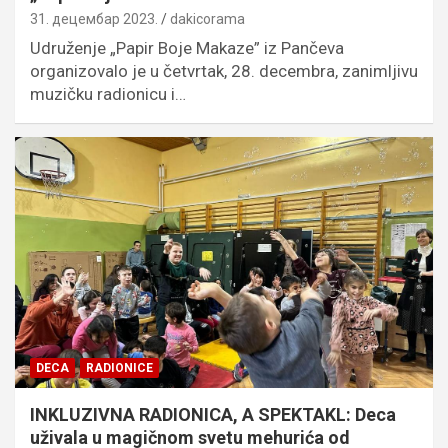
31. децембар 2023.
dakicorama
Udruženje „Papir Boje Makaze” iz Pančeva
organizovalo je u četvrtak, 28. decembra, zanimljivu
muzičku radionicu i…
DECA
RADIONICE
INKLUZIVNA RADIONICA, A SPEKTAKL: Deca
uživala u magičnom svetu mehurića od