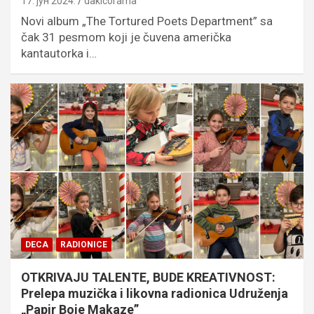
17. јун 2024.
dakicorama
Novi album „The Tortured Poets Department” sa
čak 31 pesmom koji je čuvena američka
kantautorka i…
DECA
RADIONICE
OTKRIVAJU TALENTE, BUDE KREATIVNOST:
Prelepa muzička i likovna radionica Udruženja
„Papir Boje Makaze”