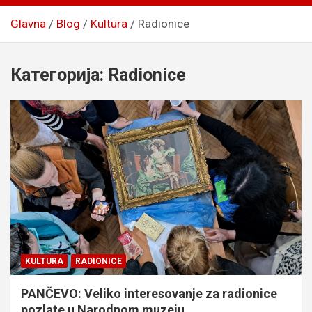
Glavna
Blog
Kultura
Radionice
Категорија:
Radionice
KULTURA
RADIONICE
PANČEVO: Veliko interesovanje za radionice
pozlate u Narodnom muzeju