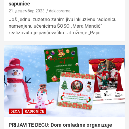
sapunice
21. децембар 2023.
dakicorama
Još jednu izuzetno zanimljivu inkluzivnu radionicu
namenjenu učenicima ŠOSO „Mara Mandić”
realizovalo je pančevačko Udruženje „Papir…
DECA
RADIONICE
PRIJAVITE DECU: Dom omladine organizuje