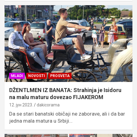
MLADI
NOVOSTI
PROSVETA
DŽENTLMEN IZ BANATA: Strahinja je Isidoru
na malu maturu dovezao FIJAKEROM
12. јун 2023.
dakicorama
Da se stari banatski običaji ne zaborave, ali i da bar
jedna mala matura u Srbiji…