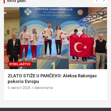
Info pult
STRELJAŠTVO
ZLATO STIŽE U PANČEVO: Aleksa Rakonjac
pokorio Evropu
5. август 2026.
dakicorama