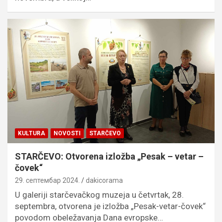
KULTURA
NOVOSTI
STARČEVO
STARČEVO: Otvorena izložba „Pesak – vetar –
čovek“
29. септембар 2024.
dakicorama
U galeriji starčevačkog muzeja u četvrtak, 28.
septembra, otvorena je izložba „Pesak-vetar-čovek“
povodom obeležavanja Dana evropske…