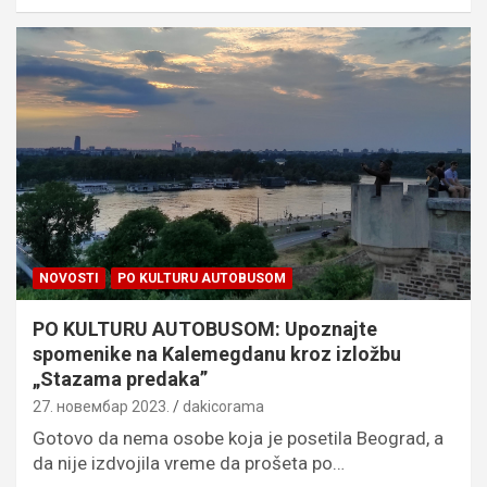
NOVOSTI
PO KULTURU AUTOBUSOM
PO KULTURU AUTOBUSOM: Upoznajte
spomenike na Kalemegdanu kroz izložbu
„Stazama predaka”
27. новембар 2023.
dakicorama
Gotovo da nema osobe koja je posetila Beograd, a
da nije izdvojila vreme da prošeta po…