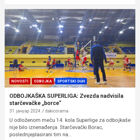
NOVOSTI
ODBOJKA
SPORTSKI DUH
ODBOJKAŠKA SUPERLIGA: Zvezda nadvisila
starčevačke „borce”
31. јануар 2024.
dakicorama
U odloženom meču 14. kola Superlige za odbojkaše
nije bilo iznenađenja. Starčevački Borac,
poslednjeplasirani tim na…