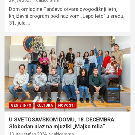
29. јул 2025.
dakicorama
Dom omladine Pančevo otvara ovogodišnji letnji
književni program pod nazivom „Lepo leto“ u sredu,
31. jula,…
GEN Z INFO
KULTURA
NOVOSTI
U SVETOSAVSKOM DOMU, 18. DECEMBRA:
Slobodan ulaz na mjuzikl „Majko mila”
13. децембар 2024.
dakicorama