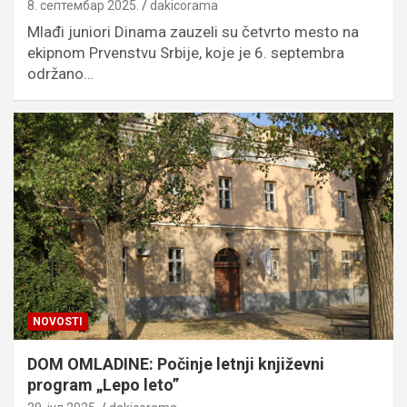
8. септембар 2025.
dakicorama
Mlađi juniori Dinama zauzeli su četvrto mesto na
ekipnom Prvenstvu Srbije, koje je 6. septembra
održano…
NOVOSTI
DOM OMLADINE: Počinje letnji književni
program „Lepo leto”