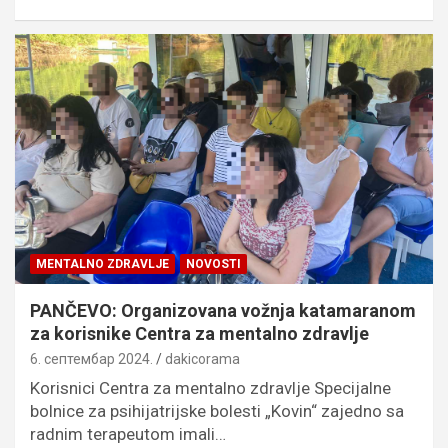
MENTALNO ZDRAVLJE
NOVOSTI
PANČEVO: Organizovana vožnja katamaranom
za korisnike Centra za mentalno zdravlje
6. септембар 2024.
dakicorama
Korisnici Centra za mentalno zdravlje Specijalne
bolnice za psihijatrijske bolesti „Kovin“ zajedno sa
radnim terapeutom imali…