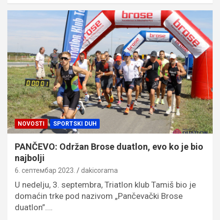
NOVOSTI
SPORTSKI DUH
PANČEVO: Održan Brose duatlon, evo ko je bio
najbolji
6. септембар 2023.
dakicorama
U nedelju, 3. septembra, Triatlon klub Tamiš bio je
domaćin trke pod nazivom „Pančevački Brose
duatlon”.…