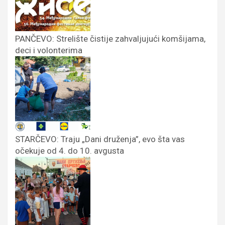
PANČEVO: Strelište čistije zahvaljujući komšijama,
deci i volonterima
STARČEVO: Traju „Dani druženja”, evo šta vas
očekuje od 4. do 10. avgusta