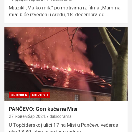
Mjuzikl „Majko mila” po motivima iz filma „Mamma
mia” biće izveden u sredu, 18. decembra od…
HRONIKA
NOVOSTI
PANČEVO: Gori kuća na Misi
27. новембар 2024.
dakicorama
U Topčiderskoj ulici 17 na Misi u Pančevu večeras
oko 18.30 izbio je požar u jednoj…