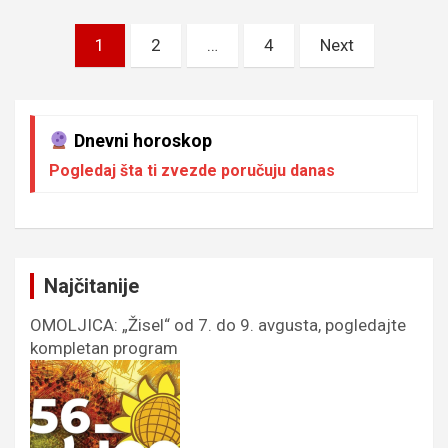
Пагинација
1
2
…
4
Next
чланака
Dnevni horoskop
Pogledaj šta ti zvezde poručuju danas
Najčitanije
OMOLJICA: „Žisel“ od 7. do 9. avgusta, pogledajte
kompletan program