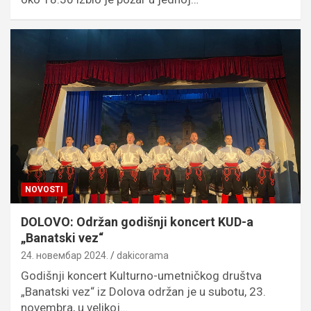
NOVOSTI
DOLOVO: Održan godišnji koncert KUD-a
„Banatski vez“
24. новембар 2024.
dakicorama
Godišnji koncert Kulturno-umetničkog društva
„Banatski vez“ iz Dolova održan je u subotu, 23.
novembra, u velikoj…