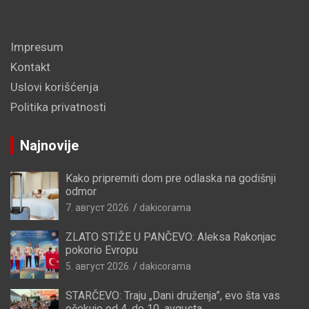
Impresum
Kontakt
Uslovi korišćenja
Politika privatnosti
Najnovije
Kako pripremiti dom pre odlaska na godišnji
odmor
7. август 2026.
dakicorama
ZLATO STIŽE U PANČEVO: Aleksa Rakonjac
pokorio Evropu
5. август 2026.
dakicorama
STARČEVO: Traju „Dani druženja”, evo šta vas
očekuje od 4. do 10. avgusta