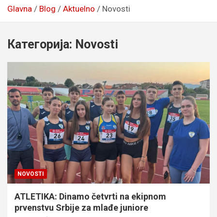
Glavna
Blog
Aktuelno
Novosti
Категорија:
Novosti
NOVOSTI
ATLETIKA: Dinamo četvrti na ekipnom
prvenstvu Srbije za mlađe juniore