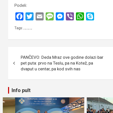
Podeli:
F
T
E
M
M
Vi
W
S
a
wi
m
es
es
b
h
ky
Tags:
,
,
,
,
,
,
ce
tt
ail
s
se
er
at
p
b
er
a
n
s
e
o
g
g
A
Кретање
o
e
er
p
PANČEVO: Deda Mraz ove godine dolazi bar
чланка
k
p
pet puta: prvo na Teslu, pa na Kotež, pa
dvaput u centar, pa kod svih nas
Info pult