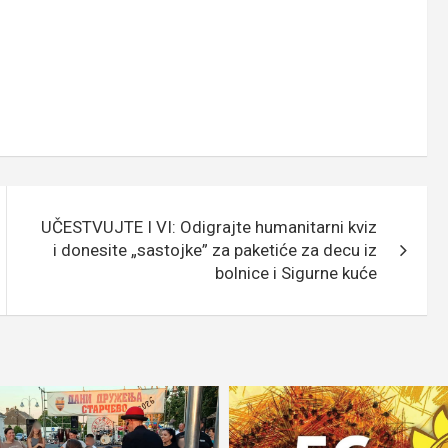
UČESTVUJTE I VI: Odigrajte humanitarni kviz
i donesite „sastojke” za paketiće za decu iz
bolnice i Sigurne kuće