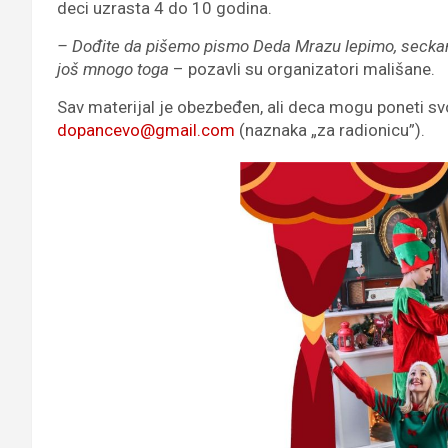
deci uzrasta 4 do 10 godina.
– Dođite da pišemo pismo Deda Mrazu lepimo, seckamo
još mnogo toga
– pozavli su organizatori mališane.
Sav materijal je obezbeđen, ali deca mogu poneti svo
dopancevo@gmail.com
(naznaka „za radionicu”).