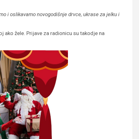
 i oslikavamo novogodišnje drvce, ukrase za jelku i
j ako žele. Prijave za radionicu su takodje na