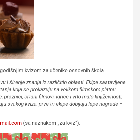
ogodišnjim kvizom za učenike osnovnih škola.
i širenje znanja iz različitih oblasti. Ekipe sastavljene
pitanja koja se prokazuju na velikom filmskom platnu.
praznici, crtani filmovi, igrice i vrlo malo književnosti,
aju svakog kviza, prve tri ekipe dobijaju lepe nagrade
–
mail.com
(sa naznakom „za kviz”).