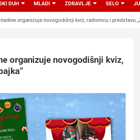
SKI DUH
MLADI
ZDRAVLJE
SELO
JU
dine organizuje novogodišnji kviz, radionicu i predstavu „
 organizuje novogodišnji kviz,
bajka”