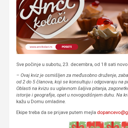
Sve počinje u subotu, 23. decembra, od 18 sati nov
– Ovaj kviz je osmišljen za međusobno druženje, zabavu 
od 2 do 5 članova, koji se konsultuju i odgovaraju na 
Oblasti na kvizu su uglavnom šaljiva pitanja, zagonetke, 
istorije i geografije, opet u novogodišnjem duhu. Na kr
kažu u Domu omladine.
Ekipe treba da se prijave putem mejla
dopancevo@g