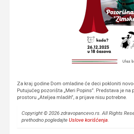
Za kraj godine Dom omladine će deci pokloniti novo
Putujućeg pozorišta „Meri Popins”. Predstava je na 
prostoru „Ateljea mladih”, a prijave nisu potrebne.
Copyright © 2026 zdravopancevo.rs. All Rights Res
prethodno pogledajte
Uslove korišćenja
.