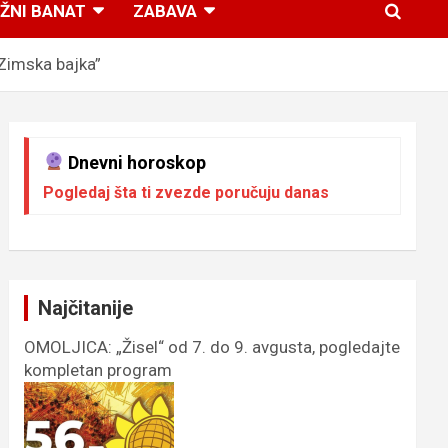
ŽNI BANAT
ZABAVA
Zimska bajka”
Dnevni horoskop
Pogledaj šta ti zvezde poručuju danas
Najčitanije
OMOLJICA: „Žisel“ od 7. do 9. avgusta, pogledajte
kompletan program