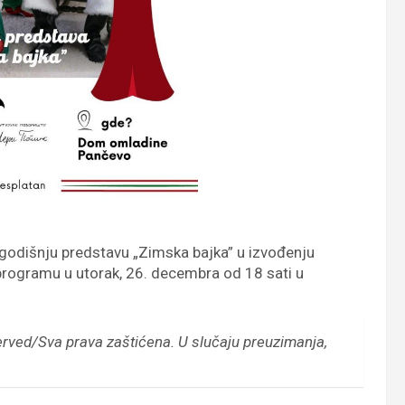
godišnju predstavu „Zimska bajka” u izvođenju
programu u utorak, 26. decembra od 18 sati u
erved/Sva prava zaštićena.
U slučaju preuzimanja,