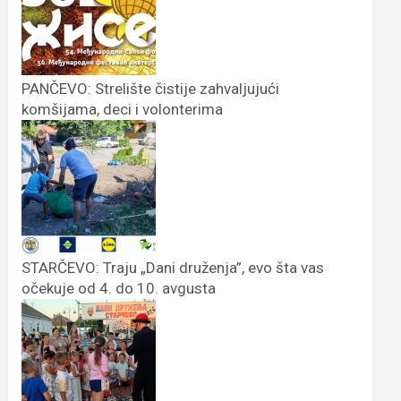
PANČEVO: Strelište čistije zahvaljujući
komšijama, deci i volonterima
STARČEVO: Traju „Dani druženja”, evo šta vas
očekuje od 4. do 10. avgusta