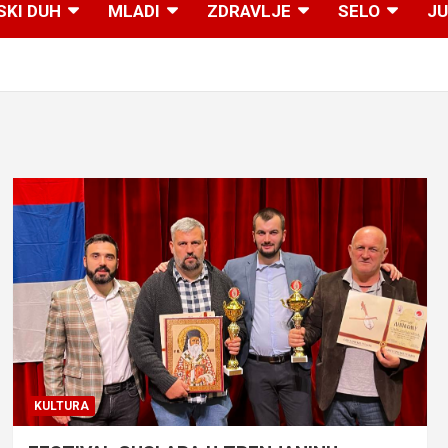
SKI DUH
MLADI
ZDRAVLJE
SELO
JU
KULTURA