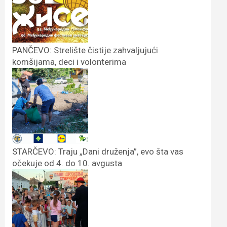
PANČEVO: Strelište čistije zahvaljujući
komšijama, deci i volonterima
STARČEVO: Traju „Dani druženja”, evo šta vas
očekuje od 4. do 10. avgusta