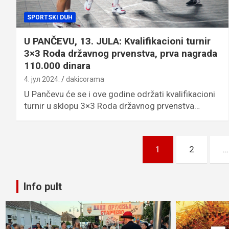
SPORTSKI DUH
U PANČEVU, 13. JULA: Kvalifikacioni turnir
3×3 Roda državnog prvenstva, prva nagrada
110.000 dinara
4. јул 2024.
dakicorama
U Pančevu će se i ove godine održati kvalifikacioni
turnir u sklopu 3×3 Roda državnog prvenstva…
Пагинација
1
2
…
чланака
Info pult