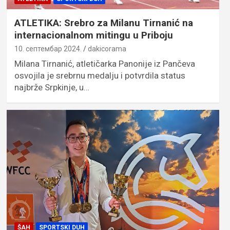
ATLETIKA: Srebro za Milanu Tirnanić na
internacionalnom mitingu u Priboju
10. септембар 2024.
dakicorama
Milana Tirnanić, atletičarka Panonije iz Pančeva
osvojila je srebrnu medalju i potvrdila status
najbrže Srpkinje, u…
ŠAH
SPORTSKI DUH