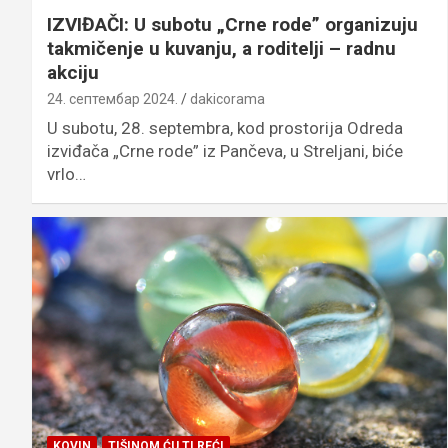
IZVIĐAČI: U subotu „Crne rode” organizuju
takmičenje u kuvanju, a roditelji – radnu
akciju
24. септембар 2024.
dakicorama
U subotu, 28. septembra, kod prostorija Odreda
izviđača „Crne rode” iz Pančeva, u Streljani, biće
vrlo…
KOVIN
TIŠINOM ĆU TI REĆI