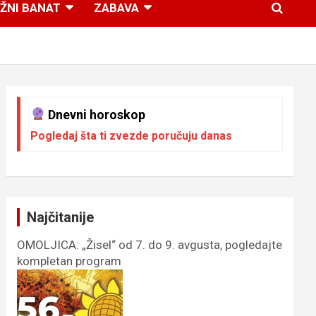
ŽNI BANAT
ZABAVA
Dnevni horoskop
Pogledaj šta ti zvezde poručuju danas
Najčitanije
OMOLJICA: „Žisel“ od 7. do 9. avgusta, pogledajte
kompletan program