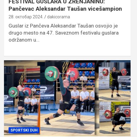
FESTIVAL GUSLARA U ZRENJANINU:
Pančevac Aleksandar Taušan vicešampion
28. октобар 2024.
dakicorama
Guslar iz Pančeva Aleksandar Taušan osvojio je
drugo mesto na 47. Saveznom festivalu guslara
održanom u…
SPORTSKI DUH