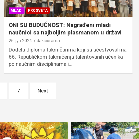
MLADI
PROSVETA
ONI SU BUDUĆNOST: Nagrađeni mladi
naučnici sa najboljim plasmanom u državi
26. јун 2024.
dakicorama
Dodela diploma takmičarima koji su učestvovali na
66. Republičkom takmičenju talentovanih učenika
po naučnim disciplinama i…
7
Next