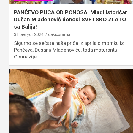
PANČEVO PUCA OD PONOSA: Mladi istoričar
Dušan Mladenović donosi SVETSKO ZLATO
sa Balija!
31. август 2024.
dakicorama
Sigurno se sećate naše priče iz aprila o momku iz
Pančeva, Dušanu Mladenoviću, tada maturantu
Gimnazije…