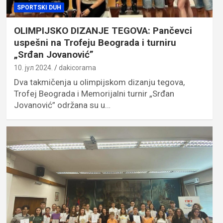
SPORTSKI DUH
OLIMPIJSKO DIZANJE TEGOVA: Pančevci
uspešni na Trofeju Beograda i turniru
„Srđan Jovanović”
10. јул 2024.
dakicorama
Dva takmičenja u olimpijskom dizanju tegova,
Trofej Beograda i Memorijalni turnir „Srđan
Jovanović” održana su u…