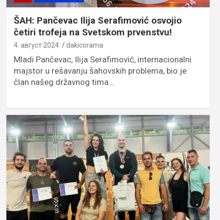
ŠAH: Pančevac Ilija Serafimović osvojio
četiri trofeja na Svetskom prvenstvu!
4. август 2024.
dakicorama
Mladi Pančevac, Ilija Serafimović, internacionalni
majstor u rešavanju šahovskih problema, bio je
član našeg državnog tima…