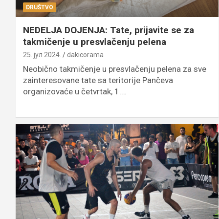
DRUŠTVO
NEDELJA DOJENJA: Tate, prijavite se za
takmičenje u presvlačenju pelena
25. јул 2024.
dakicorama
Neobično takmičenje u presvlačenju pelena za sve
zainteresovane tate sa teritorije Pančeva
organizovaće u četvrtak, 1.…