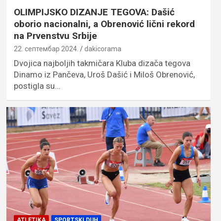
OLIMPIJSKO DIZANJE TEGOVA: Dašić
oborio nacionalni, a Obrenović lični rekord
na Prvenstvu Srbije
22. септембар 2024.
dakicorama
Dvojica najboljih takmičara Kluba dizača tegova
Dinamo iz Pančeva, Uroš Dašić i Miloš Obrenović,
postigla su…
ATLETIKA
SPORTSKI DUH