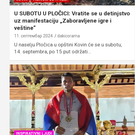
U SUBOTU U PLOČICI: Vratite se u detinjstvo
uz manifestaciju „Zaboravljene igre i
veštine”
11. септембар 2024.
dakicorama
U naselju Pločica u opštini Kovin će se u subotu,
14. septembra, po 15 put održati…
INSPIRATIVNI LJUDI