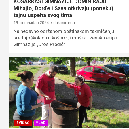
KOŠARKAŠI GIMNAZIJE DOMINIRAJU:
Mihajlo, Đorđe i Sava otkrivaju (poneku)
tajnu uspeha svog tima
19. новембар 2024.
dakicorama
Na nedavno održanom opštinskom takmičenju
srednjoškolaca u košarci, i muška i ženska ekipa
Gimnazije „Uroš Predić”…
IZVIĐAČI
MLADI