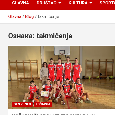
GLAVNA
DRUŠTVO
KULTURA
SPORT
Glavna
Blog
takmičenje
Ознака:
takmičenje
GEN Z INFO
KOŠARKA